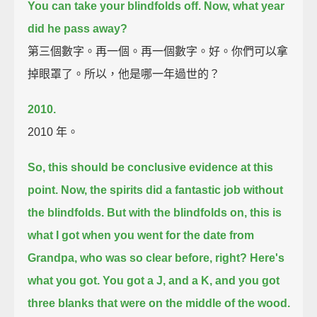
You can take your blindfolds off.
Now,
what year
did he pass away?
第三個數字。再一個。再一個數字。好。你們可以拿
掉眼罩了。所以，他是哪一年過世的？
2010.
2010 年。
So, this should be conclusive evidence at this
point.
Now, the spirits did a fantastic job without
the blindfolds.
But with the blindfolds on,
this is
what I got when you went for the date from
Grandpa,
who was so clear before, right?
Here's
what you got.
You got a J, and a K,
and you got
three blanks that were on the middle of the wood.