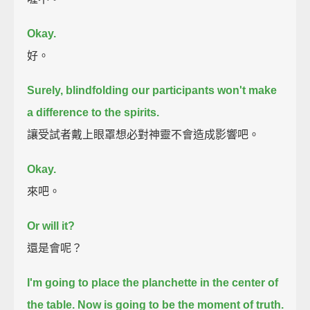
Okay.
好。
Surely, blindfolding our participants won't make
a difference to the spirits.
讓受試者戴上眼罩想必對神靈不會造成影響吧。
Okay.
來吧。
Or will it?
還是會呢？
I'm going to place the planchette in the center of
the table.
Now is going to be the moment of truth.