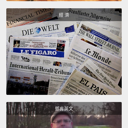
經 濟
鄧肯英文