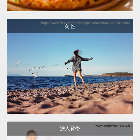
女 性
達人教學