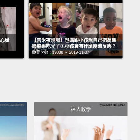
我們所稱的萬聖節。他們會穿上萬聖節服裝、燃起篝火
。「Halloween（萬聖節）」這個字意思是「神聖的夜
是「虔誠的夜晚」－－會說神聖，是因為凱爾特的牧師
即將到來的黑暗漫長冬天做出預言。懂了嗎？這就是萬
e心臟
【吉米夜現場】爸媽跟小孩說自己把萬聖
起源。
節糖果吃光了，小孩會有什麼崩潰反應？
觀看次數：19088 • 2019-11-07
r. Binocs! Why don't you tell them about us?
The
 jack-o'-lanterns!
inocs 博士!你何不跟大家說說我們？有名的南瓜燈籠!
e we are the original jack-o'-lanterns, you pump-
達人教學
們才是原始的燈籠，你這個笨南瓜頭!
Let me tell them about the both of you.