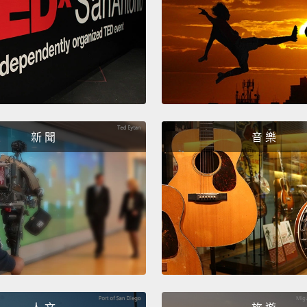
Don't 
wonde
妳竟敢
是妳該
Oh! Le
新 聞
音 樂
for mo
噢!我
的故事
Hey, gu
嘿，大