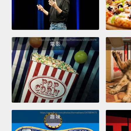
電 影
趣 味