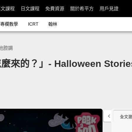
英文課程
日文課程
免費資源
關於希平方
用戶見證
專欄教學
ICRT
翰林
他腔調
- Halloween Stories fo
全文