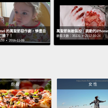
是現在
以驅邪
晚」或
常會對
immel 的萬聖節惡作劇，慘遭自
萬聖節無敵裝扮：跳動的iPhon
聖節的
打臉？！
觀看次數：35131 • 2012-10-24
 • 2016-11-09
Hey, D
famous
嘿，B
Becaus
head!
廚 藝
女 性
因為我
Wait! 