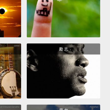
you dare steal my thunder! Why are you even here, I
r?
Leave me! That's not your place!
搶我的鋒頭!妳現在到底為什麼還在這裡？走開!這裡不
來的地方!
t me get them settled.
But guys, see me next time
勵 志
re fun facts!
This is me zooming out!
去擺平他們一下。但大家，下次我會再告訴你們更多有趣
!我要退場囉!
ys! Wait, wait, chill!
家!等等、等等、冷靜!