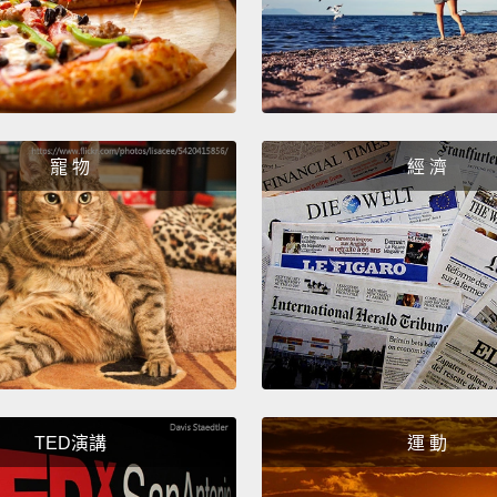
等等!
So, th
to ligh
enter.
they d
寵 物
經 濟
Hallow
凱爾特
靈照亮
南瓜，
How da
妳好大
TED演講
運 動
But I 
但我才