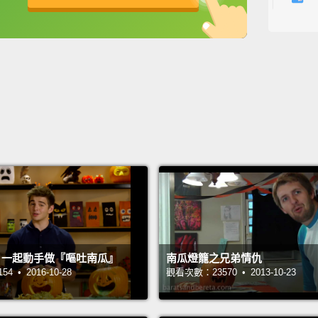
凱爾特
英
中
免費功能
功能升級
束，以
晚，鬼
糊。
Hence,
of Sam
Hallow
to war
evenin
priest
! 一起動手做『嘔吐南瓜』
南瓜燈籠之兄弟情仇
the lo
 • 2016-10-28
觀看次數：23570 • 2013-10-23
Hallow
因此，