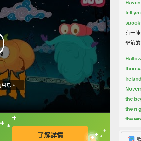
Haven'
tell y
spook
有一陣
聖節的
Hallow
thousa
Ireland
動訊息。
Novem
the be
the ni
the wor
直接查字典喔！
worlds
了解詳情
萬聖節