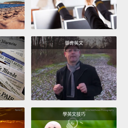
讓我告訴大家你們兩個的故事吧。
e Celtics often carved faces on turnips or potatoes
t the way to their homes for the good spirits to
Later, when the Irish immigrants entered America,
iscovered the pumpkin to be the new face of
鄧肯英文
een!
人常常在蕪菁或馬鈴薯上刻上臉的圖樣，好為善良的神
到自己家裡的路。之後，愛爾蘭移民進到美國後發現了
南瓜就變成萬聖節燈籠的新選擇!
re you? I'm the famous one!
的膽子!我才是最有名的!
學英文技巧
am the original one.
是起源。