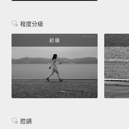
程度分級
初 級
腔調