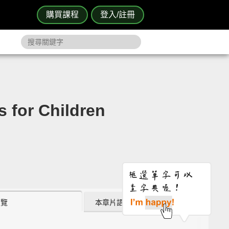
購買課程
登入/註冊
r Children
瀏覽
本章片語 (0)