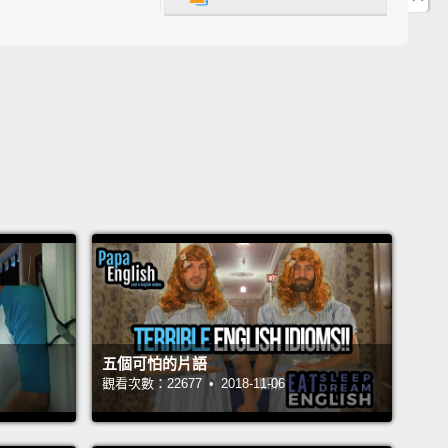
人會在 11 月 1 號慶祝新年，這一天代表著夏天的結
及黑暗、寒冷冬天的到來。他們相信，在新年前夕的夜
魂會來到活人居住的世界，陰陽兩界的界線會變得模
 to protect themselves,
they celebrated the festival
hain on the 31st of October,
modernly known as
een.
They would wear costumes and light bonfires
d off ghosts.
The word Halloween means "hallowed
g" or "holy evening"—
holy because the Celtic
s would often make predictions about the future
for
五個可怕的片語
ng and dark times that lay ahead.
See? That's how
觀看次數：22677 • 2018-11-06
een started.
為了自我保護，他們會在 10 月 31 日慶祝薩溫節，也就