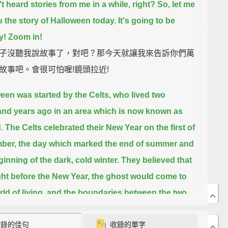
t heard stories from me in a while, right?
So, let me
ou the story of Halloween today.
It's going to be
y!
Zoom in!
子沒聽我說故事了，對吧？那今天就讓我來告訴你們萬
故事吧。會很可怕喔!鏡頭拉近!
een was started by the Celts,
who lived two
nd years ago in an area which is now known as
.
The Celts celebrated their New Year on the first of
ber,
the day which marked the end of summer and
ginning of the dark, cold winter.
They believed that
ght before the New Year,
the ghost would come to
ld of living,
and the boundaries between the two
 would blur.
收錄的佳句
收錄的單字
是凱爾特人開始的，他們兩千年前住在現今的愛爾蘭。