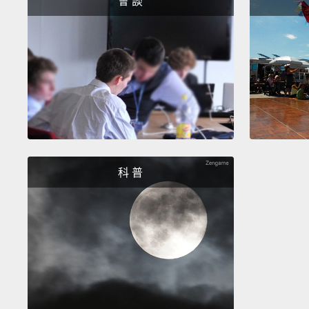
會 談
科 普