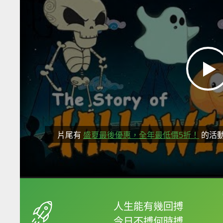
片尾有
盛夏最後優惠，全年最低價5折！
的活
框選或點兩下字幕可以
人生能有幾回搏
今日不搏何時搏