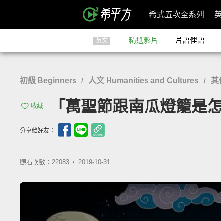
希式五次全系列
精選影片
片語俚語
英文
初級 Beginners
人文 Humanities and Cultures
其
/
/
「萬聖節跟南瓜燈籠是怎麼來的？」
收藏
分享給好友：
觀看次數：22083 •
2019-10-31