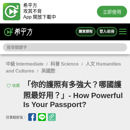
希平方
攻其不背
立即使用
App 開放下載中
購買課程
登入/註冊
中級 Intermediate
科普 Science
人文 Humanities
/
/
and Cultures
英國腔
/
「你的護照有多強大？哪國護
收藏
照最好用？」- How Powerful
Is Your Passport?
分享給好友：