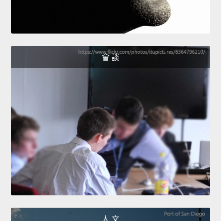
會 談
人 文