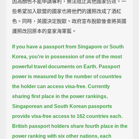
因為顏色不能申請專利，無法阻止其他國家仿效。一
些希望加入歐盟的國家也將他們的護照改成了酒紅
色。同時，英國決定脫歐。政府宣布脫歐後會將英國
護照改回原本的皇家海軍藍。
If you have a passport from Singapore or South
Korea,
you're in possession of one of the most
powerful travel documents on Earth.
Passport
power is measured by the number of countries
the holder can access visa-free.
Currently
sharing first place in the power rankings,
Singaporean and South Korean passports
provide visa-free access to 162 countries each.
British passport holders share fourth place in the
power ranking with six other nations,
each