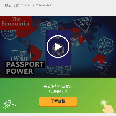
觀看次數：13896 •
2020-04-01
英文課程不買貴的
框選或點兩下字幕可以直接查字典喔！
只選最好的
了解詳情
英
中
收錄佳句
功能升級