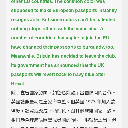
other EU countries.
The common color was
supposed to make European passports instantly
recognizable.
But since colors can't be patented,
nothing stops others with the same idea.
A
number of countries that aspire to join the EU
have changed their passports to burgundy, too.
Meanwhile, Britain has decided to leave the club.
Its government has announced that the UK
passports will revert back to navy blue after
Brexit.
除了宣告國家認同，顏色也能顯示出國際間的合作。
英國護照最初是皇家海軍藍。但英國 1973 年加入歐
盟後，護照就改成了酒紅色，跟其他歐盟國家一致。
相同顏色理應讓歐盟成員國的護照一眼就能認出。但