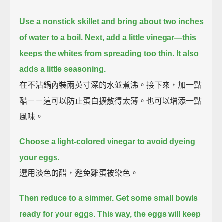
Use a nonstick skillet and bring about two inches
of water to a boil.
Next, add a little vinegar—this
keeps the whites from spreading too thin.
It also
adds a little seasoning.
在不沾鍋內裝兩英寸深的水並煮沸。接下來，加一點
醋－－這可以防止蛋白擴散得太薄。也可以增添一點
風味。
Choose a light-colored vinegar to avoid dyeing
your eggs.
選用淡色的醋，避免雞蛋被染色。
Then reduce to a simmer.
Get some small bowls
ready for your eggs.
This way, the eggs will keep