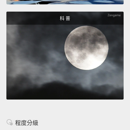
科 普
程度分級