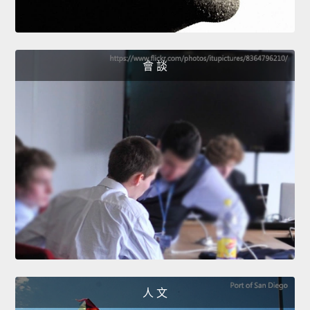
會 談
人 文