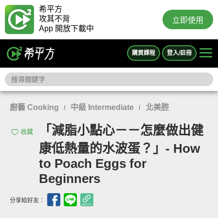
希平方
攻其不背
立即使用
App 開放下載中
購買課程
登入/註冊
廚藝 Cooking
中級 Intermediate
北美腔
/
/
「減脂小點心－－怎麼做出健
收藏
康低熱量的水波蛋？」- How
to Poach Eggs for
Beginners
分享給好友：