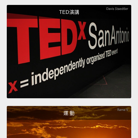
TED演講
運 動