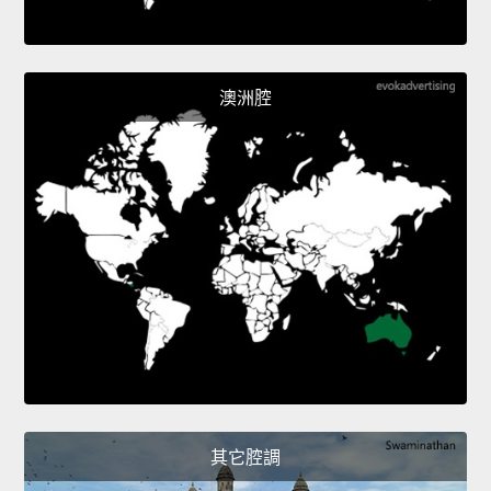
澳洲腔
其它腔調