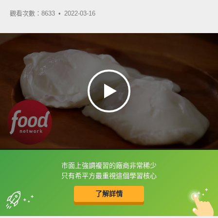
觀看次數：8633 •
2022-03-16
市面上強調複習的廠商非常稀少
框選或點兩下字幕可以直接查字典喔！
只有希平方最重視這個學習核心
了解詳情
英
中
收錄佳句
功能升級