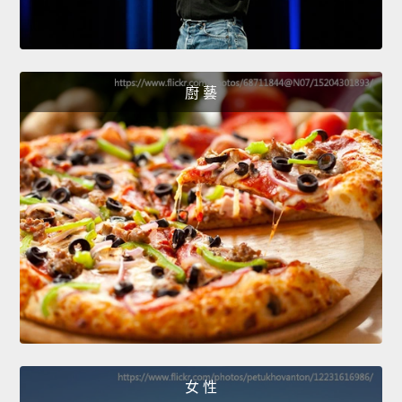
廚 藝
女 性