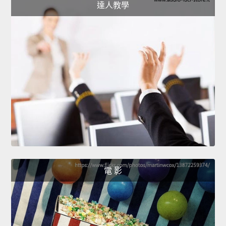
達人教學
電 影