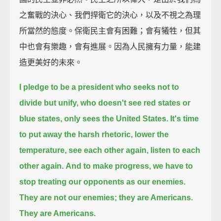
之奮戰的決心、我們捍衛它的決心，以及不視之為理
所當然的態度。保衛民主會有困難；會有犧牲，但其
中也會有樂趣，會有進展。因為人民擁有力量，能建
造更美好的未來。
I pledge to be a president who seeks not to
divide but unify,
who doesn't see red states or
blue states,
only sees the United States.
It's time
to put away the harsh rhetoric,
lower the
temperature,
see each other again, listen to each
other again.
And to make progress,
we have to
stop treating our opponents as our enemies.
They are not our enemies; they are Americans.
They are Americans.