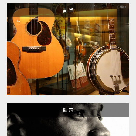
音 樂
勵 志