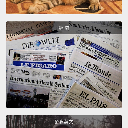
經 濟
鄧肯英文