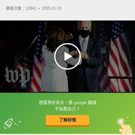
觀看次數：12941 •
2020-11-10
想要學好英文，靠 google 翻譯
框選或點兩下字幕可以直接查字典喔！
不如靠自己！
了解詳情
英
中
收錄佳句
功能升級