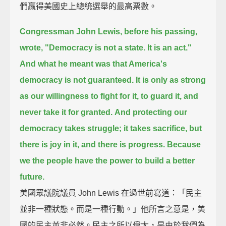
們贏得美國史上總統選舉的最高票數。
Congressman John Lewis,
before his passing,
wrote, "Democracy is not a state. It is an act."
And what he meant was that America's
democracy is not guaranteed.
It is only as strong
as our willingness to fight for it,
to guard it, and
never take it for granted.
And protecting our
democracy takes struggle;
it takes sacrifice,
but
there is joy in it,
and there is progress.
Because
we the people have the power to build a better
future.
美國眾議院議員 John Lewis 在過世前寫道：「民主
並非一種狀態。而是一種行動。」他所言之意是，美
國的民主並非必然。民主之所以偉大，是由於我們為