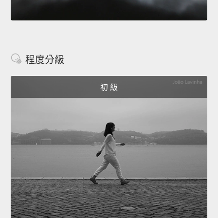
程度分級
初 級