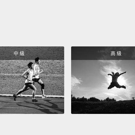
receivi
因為華
嗎？你
都愛!
錢；我
中 級
高 級
Yo, Ch
of mo
god—h
for mo
華人超
－－財
Every 
money