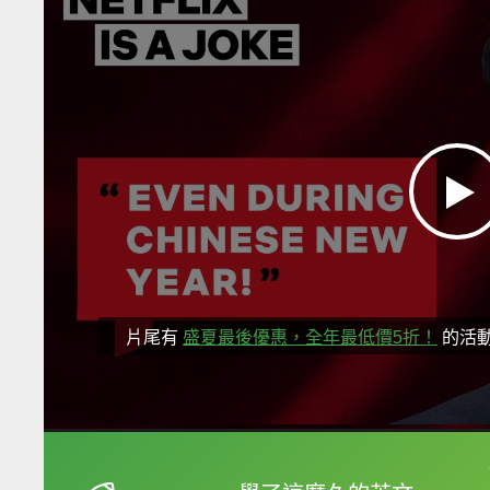
片尾有
盛夏最後優惠，全年最低價5折！
的活
框選或點兩下字幕可以