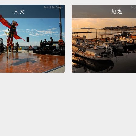
doctor
人 文
旅 遊
那你就
"Becau
obviou
reason
「因為
啦，才
Becaus
Chines
rapper
anyon
making