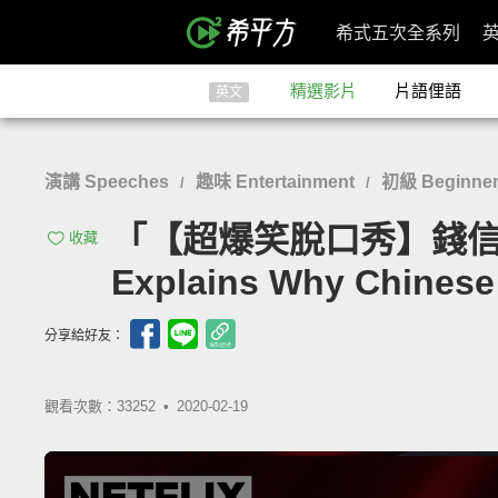
希式五次全系列
精選影片
片語俚語
英文
演講 Speeches
趣味 Entertainment
初級 Beginne
/
/
「【超爆笑脫口秀】錢信伊
收藏
Explains Why Chinese
分享給好友：
觀看次數：33252 •
2020-02-19