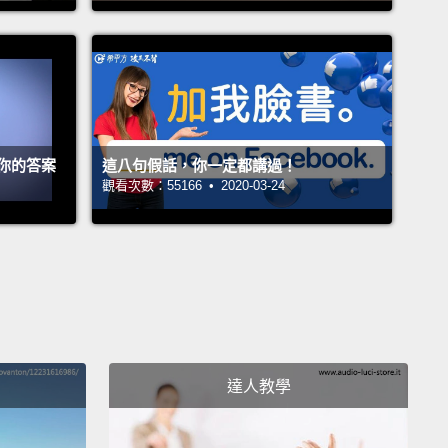
ke, when they first see that, they can't even believe it.
e like, "What the f**k? You gotta help people?
Well,
er. Get it out the way!
But don't let it get in the way
 this is really about.
It's about the money and the
你的答案
這八句假話，你一定都講過！
e, right?
It's the money and the prestige!"
觀看次數：55166 • 2020-03-24
看到這個原因，可能會無法置信。他們會說：「啥毀？
助別人？不管。沒有這款代誌!但也不要讓這個理由阻擋
生的真正原因。重要的是金錢和名聲啊，災某？錢跟名
e if you're a first-generation immigrant,
your
達人教學
en becoming doctors is the quickest way you can
t around in one generation.
Instant credibility, instant