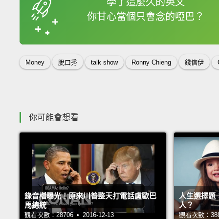
學了這麼久的英文
你甘心當個只會念的啞巴？
收錄佳句
Money
脫口秀
talk show
Ronny Chieng
錢信伊
你可能會想看
錄音檔曝光！原來川普整天打電話盧歐巴
人生選擇題
馬總統
人？
觀看次數：28706 • 2016-12-13
觀看次數：38885