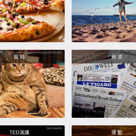
respec
narrat
we're 
因為如
叫小孩
大翻身
寵 物
經 濟
麼樣!
And it
last g
doctor
spend 
make m
還有一
TED演講
運 動
不會去