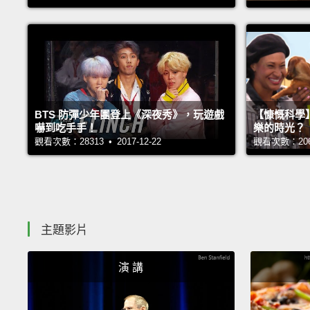
BTS 防彈少年團登上《深夜秀》，玩遊戲
【慷慨科學
嚇到吃手手！
樂的時光？
觀看次數：28313 • 2017-12-22
觀看次數：20605
主題影片
演 講