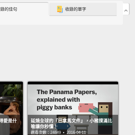
收錄的佳句
收錄的單字
ike, this obsession.
They just wanted us to be
s.
And it's insidious as well
because when Asian
s want their kids to be doctors,
helping people
is,
n the bottom of the list of reasons...
Oh! If it even
he list...
of reasons to go into medicine.
Helping
 is like the unfortunate by-product
of becoming a
care professional.
母希望小孩當醫生－－這超怪的，因為這是真的。我知
的，因為我爸媽也這樣希望。他們就是希望我們當醫
是種執念。就是希望我們當醫生。但這其實很陰險，因
父母希望小孩當醫生，但是「幫助他人」這件事情，大
醫生的好處排行榜上的最後一個...喔!說的好像這會進榜
得愛是什
延燒全球的『巴拿馬文件』，小豬撲滿比
.根本不是當醫生的好處啊。「幫助他人」大概是不幸產生
喻讓你秒懂！
觀看次數：24849 • 2016-04-11
用，如果你當上醫療人員的話。