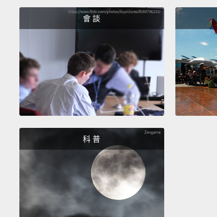
會 談
科 普