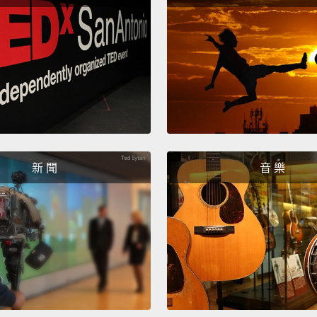
都有這
嚴重－
My mom
she's t
即使一
己當成
新 聞
音 樂
And yo
然後你
And my
people
我媽就
Then y