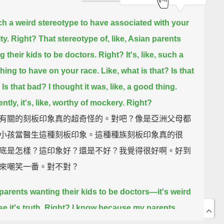
uch a weird stereotype
to have associated with your
ty.
Right? That stereotype of, like, Asian parents
g their kids to be doctors.
Right? It's, like, such a
thing to have on your race.
Like, what is that? Is that
Is that bad?
I thought it was, like, a good thing.
tly, it's, like, worthy of mockery.
Right?
有關的刻板印象真的超奇怪的。對吧？像是亞洲父母都
小孩當醫生這種刻板印象。這種種族刻板印象真的很
底是怎樣？這印象好？還是不好？我覺得很好啊。好到
來嘲笑一番。對不對？
parents wanting their kids to be doctors—
it's weird
 it's truth.
Right? I know because my parents
he same way.
They just wanted us to be doctors. It