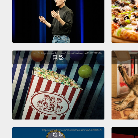
電 影
趣 味