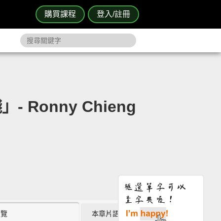
購買課程
登入/註冊
onny Chieng
瀏覽
本章片語 (0)