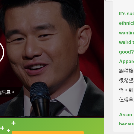
It's s
ethnici
wantin
weird 
good? 
Apparen
跟種族
很希望
怪。到
動訊息。
值得拿
Asian 
because
直接查字典喔！
were t