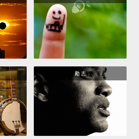
種執念。我媽也是這種怎麼講都不去看醫生的。不管多
－
 can have an arrow going right through her.
And
rying to pull it out like Rambo, right?
根箭刺進我媽的肚子裡，她也不會去看醫生。她會把自
英雄電影的主角，把箭拔出來，對吧？
勵 志
u're like, "Yo, Mom. Go—let's go see a doctor."
就會說：「媽。走－－我們去看醫生。」
 mom will be like,
"No. They just want to take
's money."
會說：「不行。他們只想賺別人的錢。」
ou're like, "Then, why do you want your kids to be