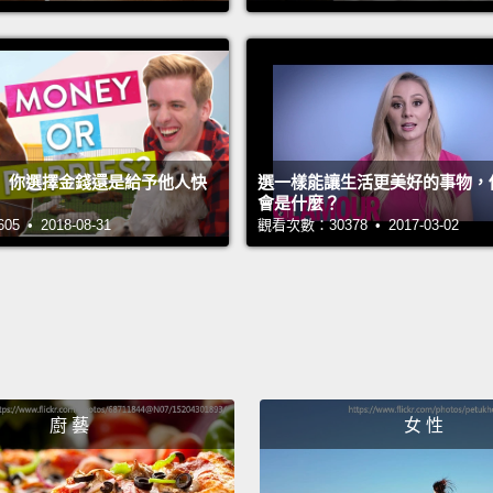
It's li
They'r
whatev
of what
】你選擇金錢還是給予他人快
選一樣能讓生活更美好的事物，
prestig
會是什麼？
 • 2018-08-31
觀看次數：30378 • 2017-03-02
他們一
還要幫
你當醫
聲!」
Becaus
廚 藝
女 性
childr
turn i