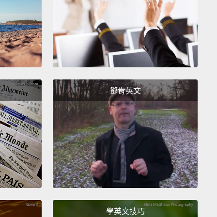
tability, instant money.
Right? You flip the clan
ive around. Boom!
Started from the bottom, now
here. We doctors!
果你是第一代移民，要在這一代就翻身最快的方法就是
去當醫生。立刻就有名有利有地位。對不對？直接家族
。砰!從底層開始爬，現在就到這地位。我們是醫生，怎
鄧肯英文
's also weird because Asian parents are also the
roup of people
you can ever convince to see a
.
These f**king people will never see a doctor!
They
their whole lives obsessing over it.
Nothing can
y mom see a doctor. There is nothing—
個很奇怪的地方，因為亞洲父母就是一群你怎麼說服也
學英文技巧
看醫生的人。這群人他*的死都不會去看醫生!他們一生