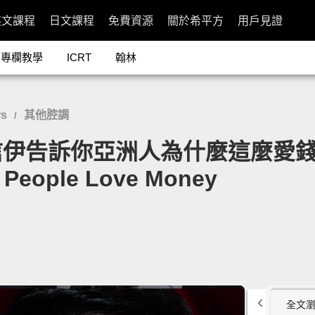
英文課程
日文課程
免費資源
關於希平方
用戶見證
專欄教學
ICRT
翰林
rs
其他腔調
/
告訴你亞洲人為什麼這麼愛錢」- R
 People Love Money
全文