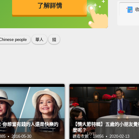
了解詳情
was, l
doctor
英
中
免費功能
功能升級
parent
like, o
Chinese people
華人
錢
makes t
people
health
亞洲父
道是真
生。這
為亞洲
概是當
：你想當有錢的人還是快樂的
【情人節特輯】五歲的小朋友覺
咧..
麼呢？
 • 2016-05-30
觀看次數：19856 • 2020-02-13
的副作