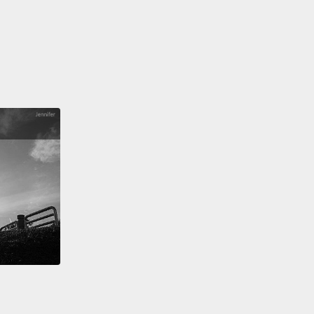
ng it, we love throwing it up in the air.
人就是愛錢。我們愛那個鬼東西。華人他*的超愛錢。好
以為饒舌歌手愛錢嗎？Yo，我們才愛錢...比你們其他人
只要有關錢，我們華人都超愛。我們喜歡賺錢、喜歡花
們喜歡給錢、喜歡收錢、還喜歡灑錢。
inese people love money so much,
we have a god
ney!
Of all the gods in Chinese Taoism, there's one
e's the god of money!
Cai shen ye!
We pray to him
re money!
愛錢，我們還有財神咧!華人道教所有神之中，有一尊神
神!財神爺!我們去拜祂，求祂給我們更多錢!
day, we go, "Hey, God of Money,
give us more
."
And he gives us more money!