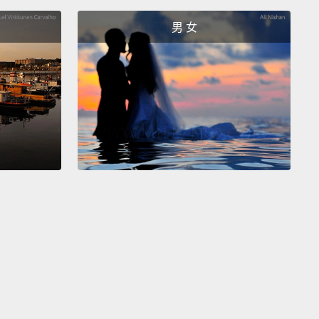
s so badly?"
男 女
會問：「那妳為什麼那麼想要妳的小孩去當醫生？」
se I want my kids to take other people's money,
sly!
The fact that you don't understand that is the
 why you never became a doctor."
我想要我的小孩賺別人的錢啊，還用問嗎!你就是不懂
會永遠當不了醫生。」
e Chinese people love money.
We love that s**t.
e people f**king love money. Okay?
You think
s love money? Yo, we love money...
more than
e!
Chinese people love everything about it.
We love
 it, love spending it;
we love giving it, we love