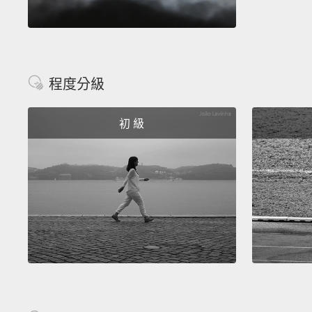
程度分級
初 級