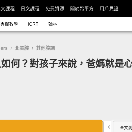
英文課程
日文課程
免費資源
關於希平方
用戶見證
專欄教學
ICRT
翰林
ers
北美腔
其他腔調
/
/
如何？對孩子來說，爸媽就是心
全文