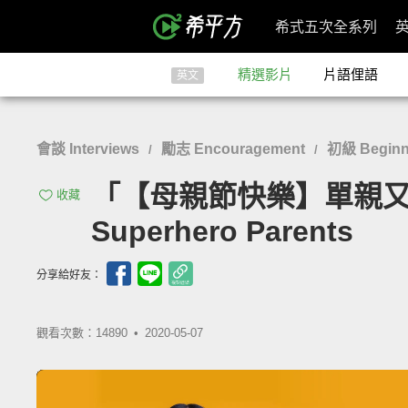
希式五次全系列
精選影片
片語俚語
英文
會談 Interviews
勵志 Encouragement
初級 Beginn
/
/
「【母親節快樂】單親又
收藏
Superhero Parents
分享給好友：
觀看次數：14890 •
2020-05-07