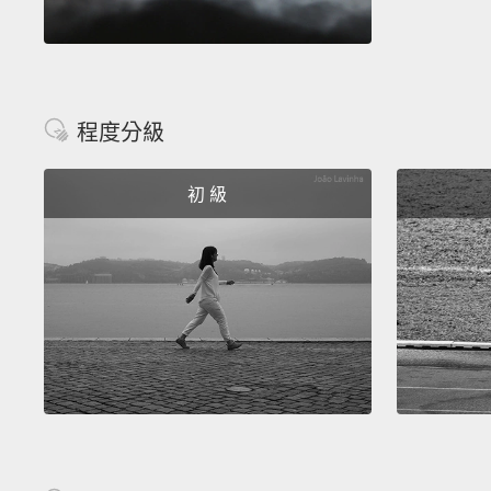
程度分級
初 級