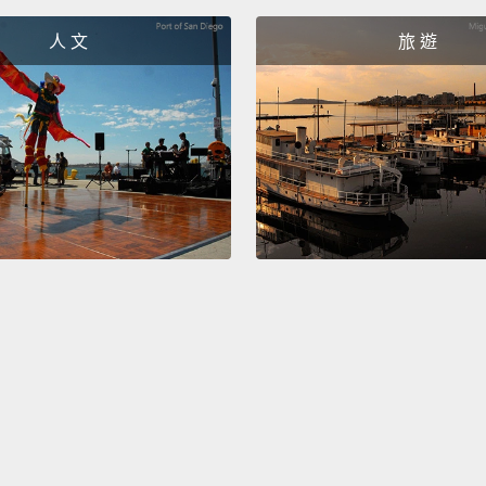
people
人 文
旅 遊
女超人
人都會
I mean
mom i
everyt
the cit
我的意
的超人
像超人
I thin
thunde
stays 