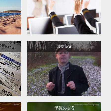
ith. Like, I just can't do this.
時候我會崩潰。我會真的開始失去信念。就覺得，我真
到。
d their kids to tell us about their favorite
heroes.
The kids didn't know their parents were
鄧肯英文
ng.
了這些家長的孩子自己最愛的超級英雄是誰。孩子們並
爸媽正在聽他們的訪談。
-Man.
Spider-Man helps people.
。蜘蛛人會幫助別人。
n.
Because when people need help, they go fast,
ey go and help them,
even in the middle of the
學英文技巧