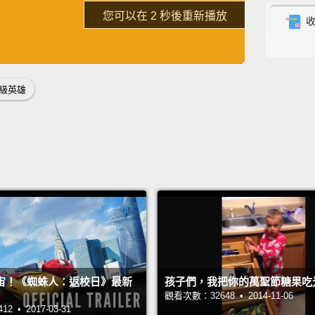
了解詳情
pregna
重新播放
broke 
英
中
免費功能
功能升級
那時候
孕。我
級英雄
But I 
not a 
a chan
但我知
要改變
Shortl
some c
宙！《蜘蛛人：返校日》最新
孩子們，我把你的萬聖節糖果吃
2011.
觀看次數：32648 • 2014-11-06
 • 2017-03-31
Cyd