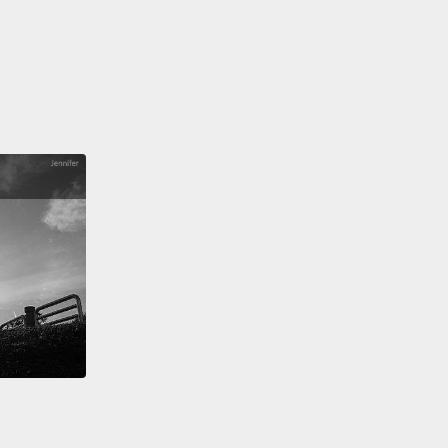
我爸爸是超級英雄，因為我很怕打雷，但每次打雷的時
爸爸都會陪在我身邊。
 try to act really cool when I'm at home.
I'm like,
Mom. I'm going out."
But I think I really need to tell
t I absolutely love her.
She's done everything right.
f she's made a mistake, it's been right.
And she's
 role model for me.
裡都會裝酷。我會這樣講：「掰，媽。我要出去喔。」
我真的需要告訴她我真的愛她。她做的每件事情都是對
使有時候可能會失誤，她依然是對的。她真的是我的楷
Oh my God, that was a good one.
How are you? I