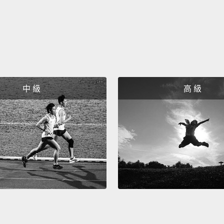
我覺得
候，我
Yeah, I
"Bye, 
中 級
高 級
her tha
Even i
such a
我在家
但我想
的。即
模。
What?