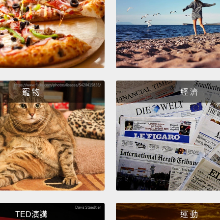
lose fa
對，有
的做不
We aske
super
寵 物
經 濟
listeni
我們問
不知道
Spider
蜘蛛人
Batma
and th
TED演講
運 動