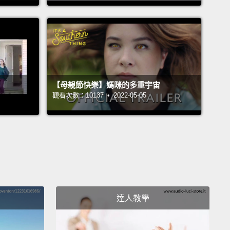
11 年 12 月 9 號過世了。
are so many moments where I look to my side,
ing to, like, share that moment witnessing
ing that Leon's doing with someone,
and they're
【母親節快樂】媽咪的多重宇宙
re.
You share your moments with solitude instead
觀看次數：10137 • 2022-05-05
eone else.
這種時刻，我看向身旁，想要在見證 Leon 做了某些事
跟某個人分享，卻沒有人在身邊。你只能與孤獨分享這
。
so...totally alone, frightened, embarrassed.
很...非常孤單、害怕、窘迫。
達人教學
there were times I'd break down. I really started to