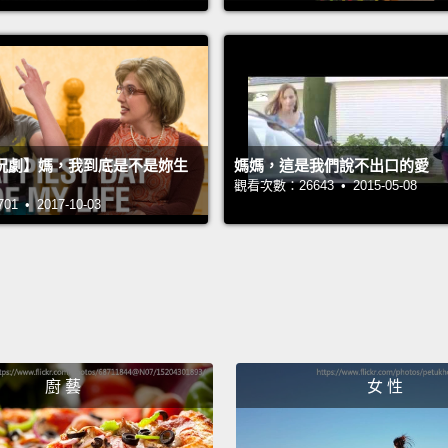
在 20
There 
expect
someth
況劇】媽，我到底是不是妳生
媽媽，這是我們說不出口的愛
not the
觀看次數：26643 • 2015-05-08
of som
 • 2017-10-03
常常有
情之後
些時刻
I felt 
我覺得
廚 藝
女 性
Yeah, 