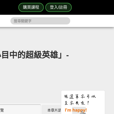
購買課程
登入/註冊
目中的超級英雄」-
瀏覽
本章片語 (0)