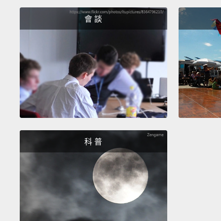
會 談
科 普