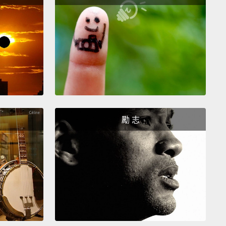
。因為有人需要幫助的時候，蝙蝠俠會很快就去幫他
使是在深夜他也會趕過去。
orite superhero is Batgirl.
Save the day, and keep
 safe, and fight bad guys?
的超級英雄是蝙蝠女孩。因為她會拯救大家、保護大
會打擊壞人？
勵 志
 making sacrifices to do better.
He's strong and
 for the right reasons.
因為他會犧牲小我，做出更棒的選擇。他把自己超強的
用在對的地方。
oman. I like her.
And she kinda reminds me of my
Like how superwoman always wanna help other