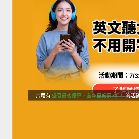
活動期間：
7/3
片尾有
盛夏最後優惠，全年最低價5折！
的活
分享這部影