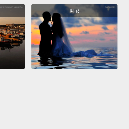
, my mom always helps me.
男 女
。我很喜歡她。她也有點讓我聯想到我媽媽。就像女超
幫助他人一樣，我媽媽總是幫我。
, I guess I could say my mom is my Superman.
My
s my Superman.
I'm realizing my mom really does
hing for me like Superman would do everything for
y.
思是，我覺得可以說我媽是我心目中的超人。我媽是我
。我漸漸了解到，我媽真的為了我願意做所有事情，就
願意為了整個城市付出一切一樣。
k my dad is a superhero
because I'm scared of
r, and every time there's a thunderstorm, he just
with me.