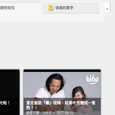
ncy test.
And I could not have been happier.
He
收錄的佳句
收錄的單字
up with me that night.
我未婚夫在睡覺。我夢到我自己懷孕了。我就到浴室驗
真的是太開心了。結果他當天晚上就跟我分手了。
knew I had to get myself together
because that was
place I wanted to be.
I need to do something to make
ge.
道我必須振作，因為我不想陷在那裡。我知道如果我想
的話，就得做點什麼。
y after Cydney was born,
Cydney's mother still had
omplications, and she passed away December 9,
光啦！
童言童語『畫』爸媽，結果老爸變成一隻
熊？！
觀看次數：19935 • 2017-08-15
ney 出生不久後，Cydney 的媽媽還有一些併發症，後來她