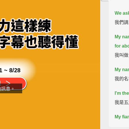
We ask
我們請
My nam
for ab
我叫做
1 ~ 8/28
My nam
我的名
動訊息。
I'm th
我是五歲
My fia
片
pregna