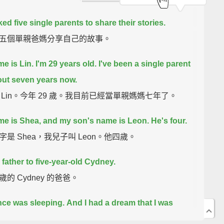
ed five single parents to share their stories.
五個單親爸媽分享自己的故事。
e is Lin.
I'm 29 years old.
I've been a single parent
out seven years now.
 Lin。今年 29 歲。我目前已經當單親媽媽七年了。
e is Shea, and my son's name is Leon. He's four.
字是 Shea，我兒子叫 Leon。他四歲。
e father to five-year-old Cydney.
的 Cydney 的爸爸。
nce was sleeping.
And I had a dream that I was
nt.
And I went into the bathroom and took the