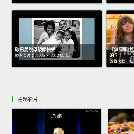
歐巴馬說母親節快樂
【無厘頭狀
的？！
觀看次數：33005 • 2012-05-16
觀看次數：41701
主題影片
演 講