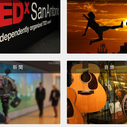
night.
蝙蝠俠
們，即
My fav
people
我最愛
家，也
新 聞
音 樂
I think
uses it
我想是
能力運
Superw
mom.