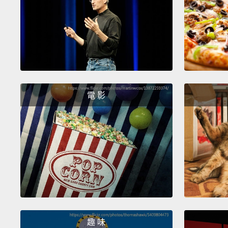
電 影
趣 味