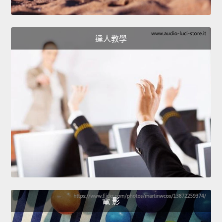
達人教學
電 影