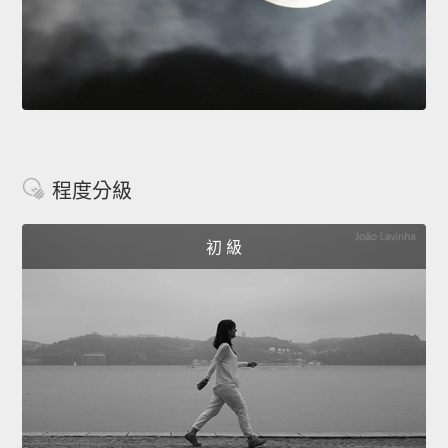
程度分級
初 級