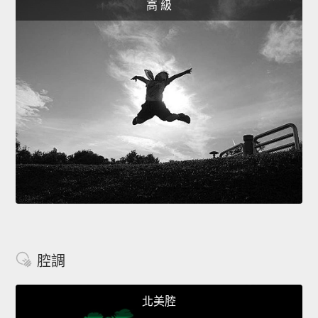
高 級
腔調
北美腔