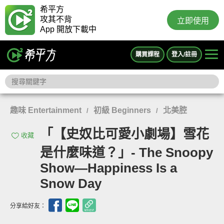
希平方
攻其不背
立即使用
App 開放下載中
購買課程
登入/註冊
趣味 Entertainment
初級 Beginners
北美腔
/
/
「【史奴比可愛小劇場】雪花
收藏
是什麼味道？」- The Snoopy
Show—Happiness Is a
Snow Day
分享給好友：