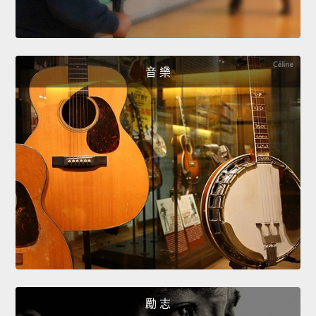
音 樂
勵 志