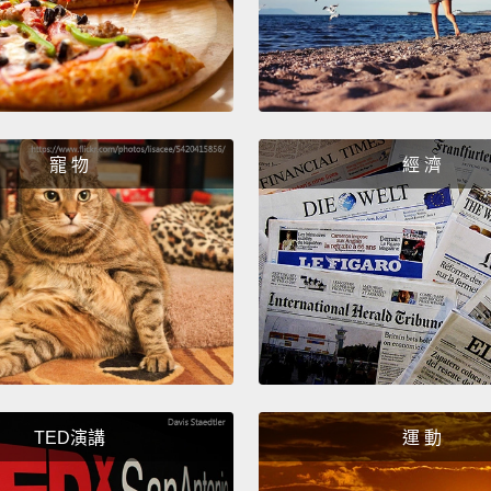
happe
family
他和 
過那份
能避免
寵 物
經 濟
Tara t
passin
was th
It's ti
Tar
擔心了
了。
TED演講
運 動
That's