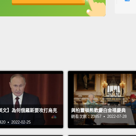
Meet 
英
中
免費功能
功能升級
many p
stadiu
not fo
wife, 
can onl
he has
on edge
見見 
人來說
是很自
英文】為何俄羅斯要攻打烏克
與柏靈頓熊歡慶白金禧慶典
－帶著
觀看次數：23857 • 2022-07-28
趣。他
 • 2022-02-25
用餐，