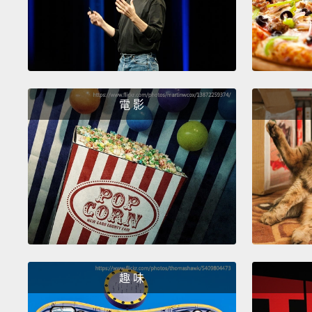
電 影
趣 味