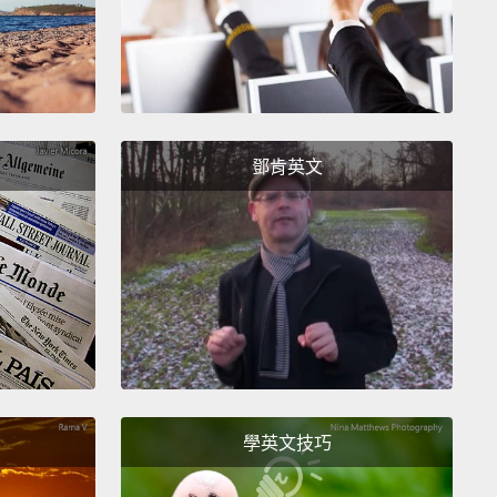
ned.
Instead, he's turned inward, pulling away from
 and friends.
Tara 從來沒談過的是他從軍期間經歷的創傷。他從沒提
歉疚感。他背負著那份重擔，希望他當初能做更多，就
事情發生。他反而變得越來越內向，遠離家人和朋友。
鄧肯英文
ried to give him some space,
but after months
g without change,
she really started to worry.
She
e one to finally say what they were both thinking:
me to get help.
a 試著給他一點空間，但幾個月過去，情況依然糟，她開始
。她最後終於說出兩人都在想的事情：是時候尋求幫助
學英文技巧
 when Sam finally decided to take action.
He