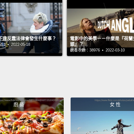
At hom
sleep i
if Sam
fuse t
下違反蠢法律會發生什麼事？
電影中的美學－－什麼是『荷蘭
頭』？
 • 2022-05-18
tiny m
觀看次數：38976 • 2022-03-10
即使在
算是比
沒有上
誤會對 
What h
廚 藝
女 性
experi
mentio
wishin