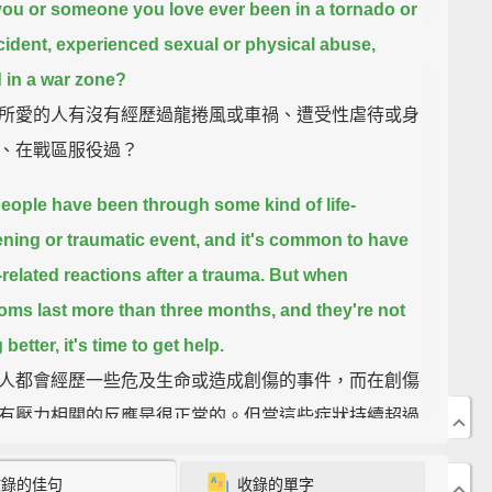
ou or someone you love ever been in a tornado or
cident,
experienced sexual or physical abuse,
 in a war zone?
所愛的人有沒有經歷過龍捲風或車禍、遭受性虐待或身
、在戰區服役過？
eople have been through some kind of life-
ening or traumatic event,
and it's common to have
-related reactions after a trauma.
But when
ms last more than three months, and they're not
 better,
it's time to get help.
人都會經歷一些危及生命或造成創傷的事件，而在創傷
有壓力相關的反應是很正常的。但當這些症狀持續超過
，且沒有好轉跡象，就該尋求協助了。
收錄的佳句
收錄的單字