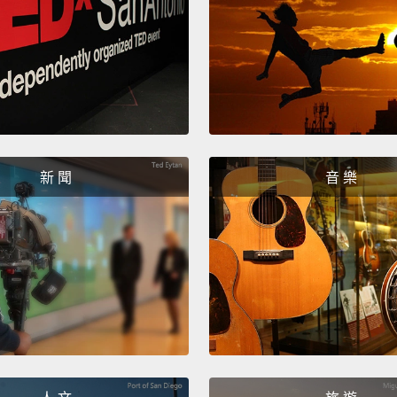
reache
post-t
getting
hypera
and a
with P
新 聞
音 樂
那時 
生帶他
Sam
覺、對
種症狀
The fir
often 