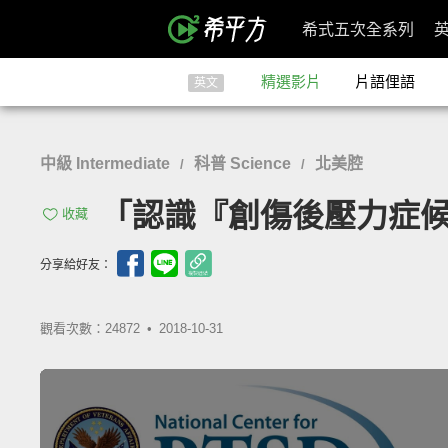
希式五次全系列
精選影片
片語俚語
英文
中級 Intermediate
科普 Science
北美腔
/
/
「認識『創傷後壓力症候群』」
收藏
分享給好友：
觀看次數：24872 •
2018-10-31