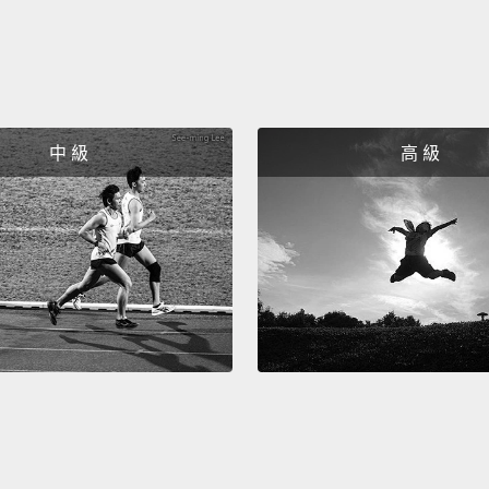
mind f
第二個
什麼 
中，或
中 級
高 級
The th
since 
Sam, o
feel h
第三個
可能會
人。你
The fo
irritabi