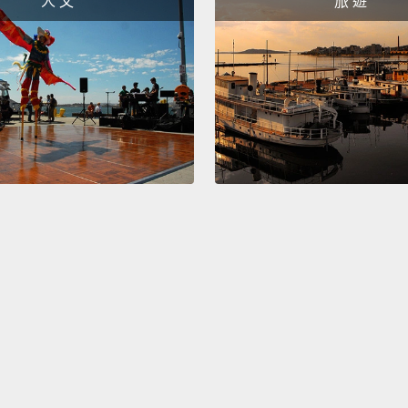
人 文
旅 遊
you fee
Seeing
you of
you re
too.
第一種
憶或是
只要看
這個症
常見的
The se
that r
avoid 
pours 