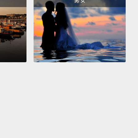
男 女
l like you're right back into the situation again.
, hearing, or even smelling something that reminds
 the trauma can trigger these.
Nightmares where
live parts of the event in your sleep are common,
是再體驗事件，或再經歷。這通常是一段不願回想的回
閃過的片段記憶，讓你覺得你再次回到創傷的情境中。
見、聽見或甚至聞到讓你想起創傷的事物就可能會導致
狀。在睡夢中再經歷一部分的事件而導致的惡夢也是很
。
cond is avoidance: staying away from situations
emind you of the trauma.
That's why Sam tries to
thinking about painful memories altogether.
He
himself into his work,
or uses alcohol to keep his