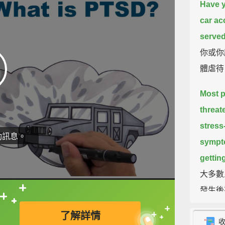
Have y
car ac
served
你或你
體虐待
Most p
threat
stress
動訊息。
sympto
getting
大多數
發生後
直接查字典喔！
三個月
了解詳情