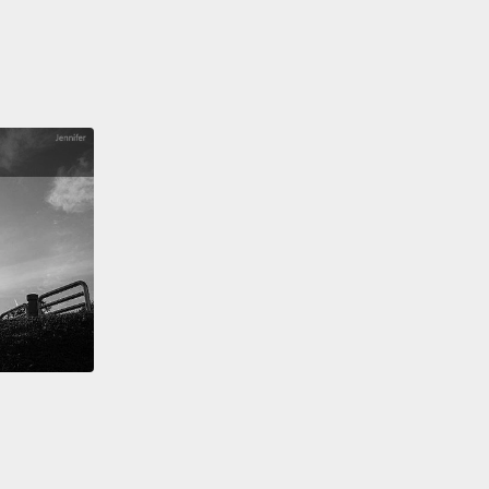
rom going back to the trauma.
症狀是逃避狀態：遠離讓你想起創傷的情況。這就是為
Sam 想完全避免想起那些痛苦回憶。他將自己投入工作
用酒精麻痺自己，避免自己的思緒重回創傷經驗。
ird is feeling worse about yourself or the world
the trauma.
You might feel overwhelming guilt, like
r not trust anyone.
You just might not be able to
appy,
even when you are around people you love.
症狀是經歷創傷後，就對自我和世界抱持負面情緒。你
有難以抑制的罪惡感，就像 Sam 一樣，或是不信任他
可能就是無法感到開心，即使你身旁都是你愛的人。
urth type of symptom is sudden rushes of anger,
lity, feeling jittery,
always on alert, always on the