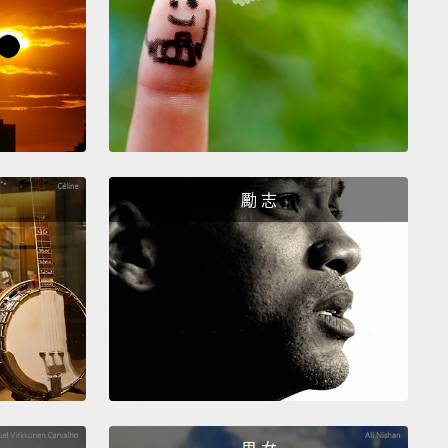
d out to a doctor who told him about PTSD,
or
raumatic stress disorder.
Sam's symptoms were
 in the way of enjoying his life.
Reexperiencing,
rousal, feeling worse about yourself or the world,
voidance
are the four types of symptoms people
TSD have.
Sam's doctor explained each.
勵 志
Sam 終於決定要採取行動。他向一個醫生尋求協助，醫
認識 PTSD 這個疾病，也就是「創傷後壓力症候群」。
 的症狀讓他無法好好享受生活。創傷經驗再體驗、過度警
自身或世界抱持負面情緒，以及逃避狀態是 PTSD 的四
。Sam 的醫生一一解釋每種症狀。
st is reliving the event, or reexperiencing.
This is
an unwanted memory or even a flashback,
where