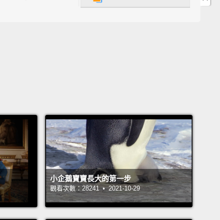
Sam.
He recently returned from serving in Iraq.
For
eople, being in a crowded place like a baseball
m or a busy grocery store
feels comfortable, but
r Sam.
What should be a nice night out—taking his
Tara, to a restaurant—isn't fun for him anymore.
He
y handle it if he sits with his back to the wall where
 a good view of the exits,
and even then, he's too
 to really enjoy it.
Sam。他最近剛結束在伊拉克的軍旅生活並返家。對多數
，進到棒球場或人來人往的超商雜貨店這類擁擠的地方
在的，但 Sam 卻不是如此。原本這會是很棒的夜晚－
小企鵝寶寶長大的第一步
太太 Tara 到餐廳用餐－－但現在對他來說一點也不有
觀看次數：28241 • 2021-10-29
要背對牆壁，能清楚看得見逃生口，才能撐得下去繼續
即便如此，他還是緊張得無法好好享用。