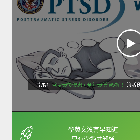
片尾有
盛夏最後優惠，全年最低價5折！
的活
框選或點兩下字幕可以
學英文沒有早知道
只有學過才知道