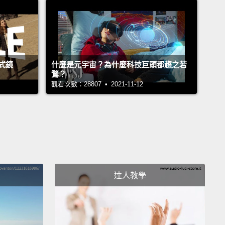
e, things aren't the way they used to be, either.
His
s restless at best.
And some nights, Tara isn't sure
 comes to bed at all.
Sam seems to have a short
hese days.
And sometimes he snaps at Tara over
式鏡
什麼是元宇宙？為什麼科技巨頭都趨之若
鶩？
isunderstandings.
觀看次數：28807 • 2021-11-12
家裡，情況也變得和平時不同了。他輾轉反側，但這還
較好的情況。有些夜晚，Tara 甚至不確定 Sam 到底有
床。最近 Sam 似乎變得十分易怒。而有時還會因為小
Tara 動怒。
e and Tara never talk about is the trauma he
達人教學
enced when he was deployed.
He's never
ned the guilt.
The weight he carries around,
g he could have done more to prevent what