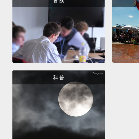
會 談
科 普