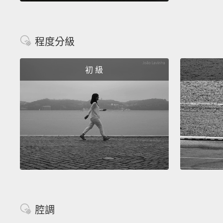
程度分級
初 級
腔調