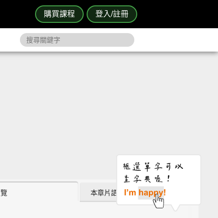
購買課程
登入/註冊
瀏覽
本章片語 (4)