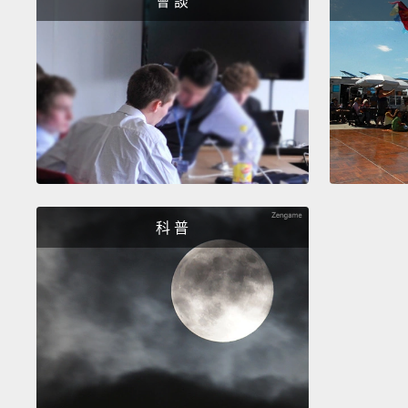
會 談
科 普