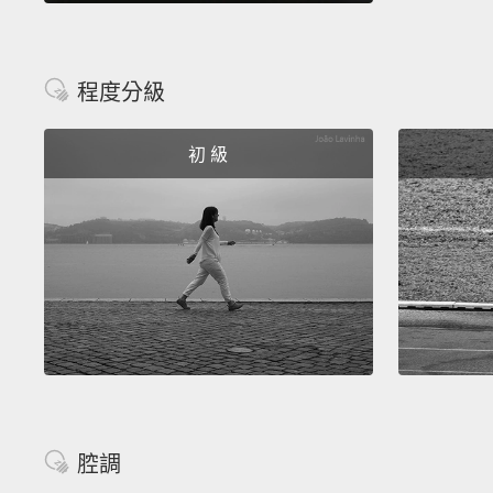
程度分級
初 級
腔調