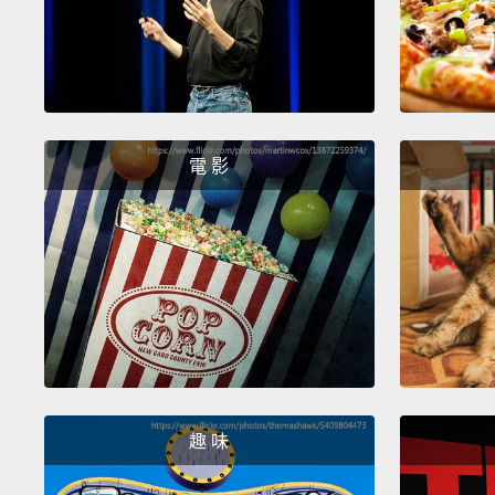
電 影
趣 味