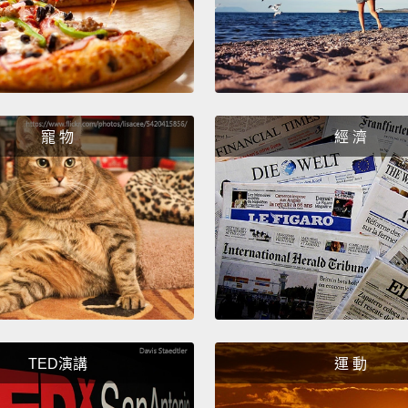
not req
常常，
裡面會
不該留
寵 物
經 濟
務。小
到小費
錢。那
你可能
你可能
並不是
So, tha
TED演講
運 動
basics
那麼，