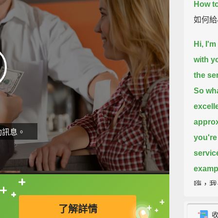
How to
如何給
Hi, I'
with y
the se
So wha
excell
approx
動訊息。
you're
servic
exampl
嗨，我是 
直接查字典喔！
聊付小
了解詳情
務，例