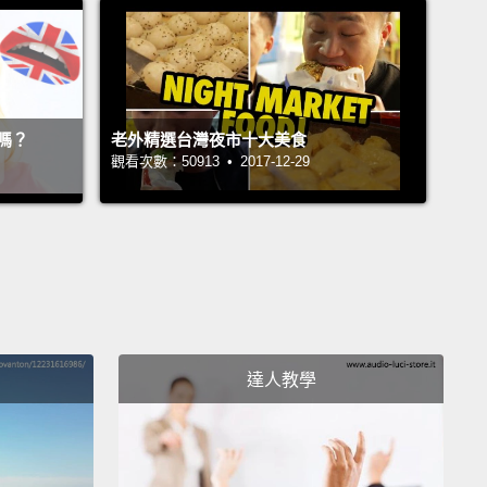
關。如果你的數學不好，你可以做的是簡單地把餐廳帳
稅金乘以兩倍。如果你不太會算數，這是個給小費的簡
。
en, we go into big shops and all different types of
嗎？
老外精選台灣夜市十大美食
觀看次數：50913 • 2017-12-29
 these days
where there's a basket that says "tips
."
Now, how do you know whether or not you
 leave a tip?
Again, keep in mind that tipping is for
ellent job done in terms of service.
A tip jar or tip
 does not require your standard 15 to 20 percent
etter rule of thumb for a tip jar, for example, is
達人教學
g the change that you have left over from a tab.
So,
ample, if your tab is $3.60, you might wanna leave
 cents change.
If you felt like it was a job well done,
ght wanna leave a dollar in the basket.
But a tip is