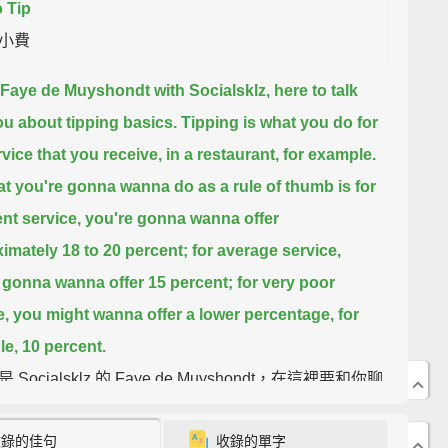
 Tip
小費
m Faye de Muyshondt with Socialsklz, here to talk
ou about tipping basics.
Tipping is what you do for
rvice that you receive, in a restaurant, for example.
t you're gonna wanna do as a rule of thumb is
for
ent service, you're gonna wanna offer
imately 18 to 20 percent;
for average service,
 gonna wanna offer 15 percent;
for very poor
e, you might wanna offer a lower percentage, for
e, 10 percent.
Socialsklz 的 Faye de Muyshondt，在這裡要和你聊
費的基本知識。給小費這舉動是你用來回應獲得的服
收錄的佳句
收錄的單字
如，在一間餐廳裡。所以一個很實用的方法是，服務極