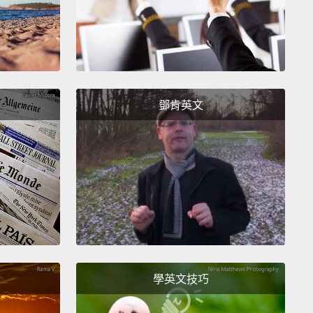
uired in a setting like that.
我們會進到大型商店以及現在那些各式各樣的店家，那
有個籃子寫著「請給小費」。現在，你怎麼知道自己該
小費呢？重複一次，記住小費是打賞給十分出色的服
鄧肯英文
費罐或小費籃不需要一般百分之 15 到兩成的小費。遇
罐時一個更好的原則是，例如，留下你結完帳後剩的零
麼，舉例來說，如果你的帳單金額是美金三塊六十分，
會想給那四十分的零錢。如果你覺得受到很好的服務，
會想在籃裡留下一塊美金。不過在那樣的情境下，小費
必要的。
t's just a little bit more information on tipping
學英文技巧
.
那就是稍微更多關於小費基本知識的資訊。