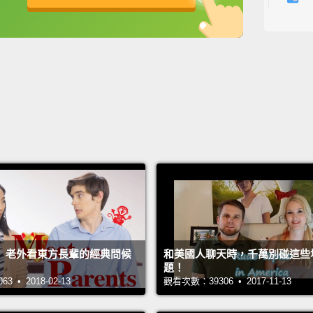
佳，你
英
中
免費功能
功能升級
分之 
成。
The ti
again.
whethe
has to
your n
is eas
the tax
】老外看東方長輩的經典問候
和美國人聊天時，千萬別碰這些
doing 
題！
再說一
 • 2018-02-13
觀看次數：39306 • 2017-11-13
的餐點