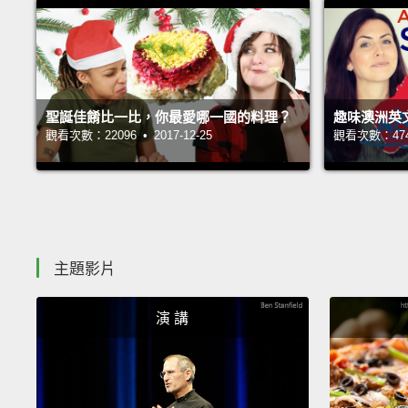
聖誕佳餚比一比，你最愛哪一國的料理？
趣味澳洲英
觀看次數：22096 • 2017-12-25
觀看次數：47452
主題影片
演 講