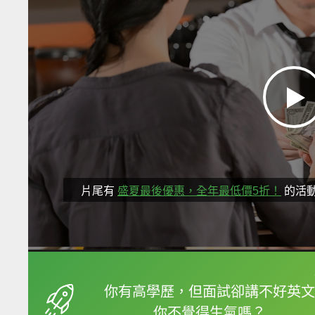
片尾有
盛夏最後優惠，全年最低價5折！
的活
框選或點兩下字幕可以
你有高學歷，但面試卻講不好英文
你不覺得生氣嗎？