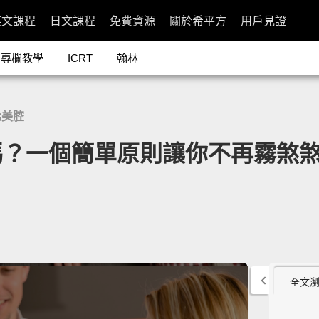
英文課程
日文課程
免費資源
關於希平方
用戶見證
專欄教學
ICRT
翰林
北美腔
個簡單原則讓你不再霧煞煞」- H
全文