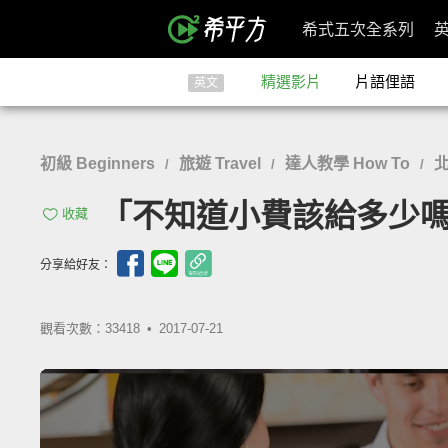
希式五次全系列
精選影片
片語俚語
英文
初級 Beginners
旅遊 Travel
達人教學 How To
/
/
/
「不知道小費該給多少嗎？一
收藏
分享給好友：
觀看次數：33418 •
2017-07-21