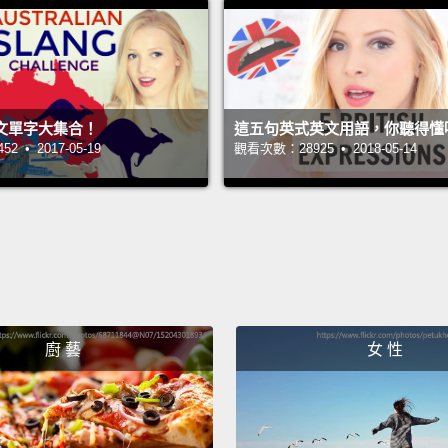
需求有
單上的
單方法
So oft
文單字大集合！
這五句英式英文用語，你聽得懂
 • 2017-05-19
觀看次數：28925 • 2018-05-14
stores
please
should
an exc
basket
tip.
A b
廚 藝
女 性
leavin
for ex
the 40
you mi