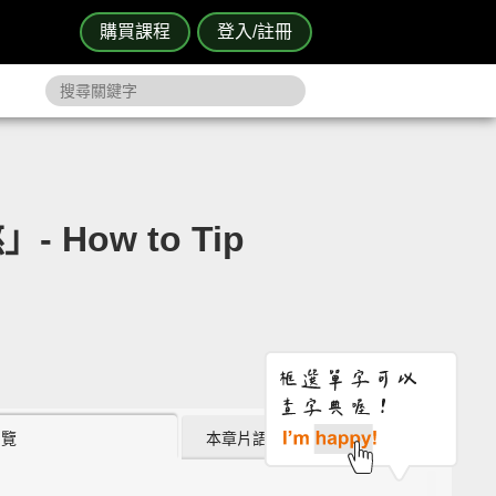
購買課程
登入/註冊
ow to Tip
瀏覽
本章片語 (2)