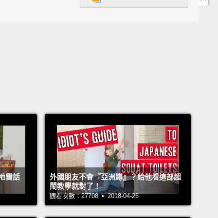
就給大約百分之 18 到 20 的小費；服務一般，你就給百
15；服務極差，你可能會想給低一點的比率，好比說，一
pping is based on the service that you get, once
It has nothing to do with the food.
It has to do with
r or not your food came out in a timely fashion.
It
 do with whether or not your server was attentive to
eeds.
If you're not great with math,
what you can do
ily take the tax on your restaurant bill and double
.
It's an easy way to leave a tip if you're not great at
地雷話
外國朋友不會『亞洲蹲』？給他看這部超
math.
鬧教學就對了！
次，小費是基於你得到的服務。那和餐點無關。那和你
觀看次數：27708 • 2018-04-26
有沒有及時送上有關。那和你的服務生有沒有滿足你的