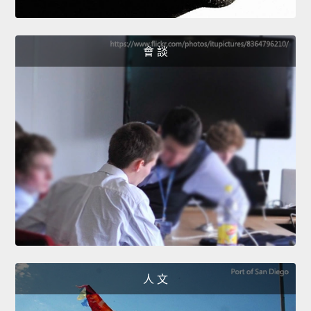
會 談
人 文