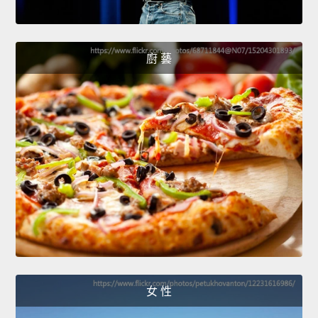
廚 藝
女 性