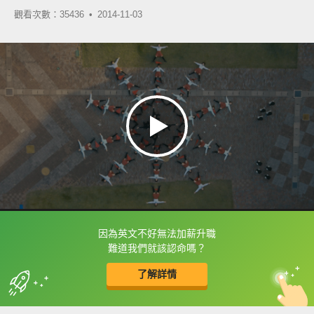
觀看次數：35436 •
2014-11-03
因為英文不好無法加薪升職
框選或點兩下字幕可以直接查字典喔！
難道我們就該認命嗎？
了解詳情
英
中
收錄佳句
功能升級