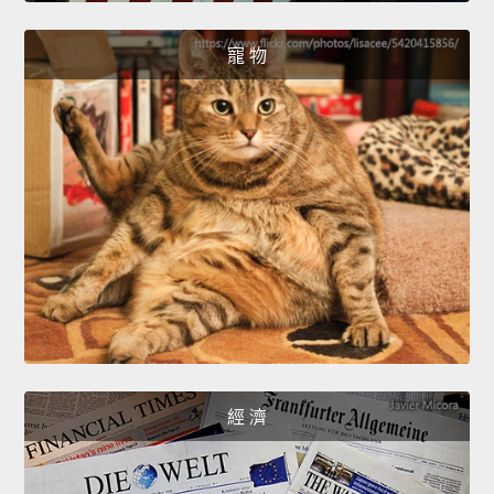
寵 物
經 濟