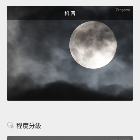
科 普
程度分級