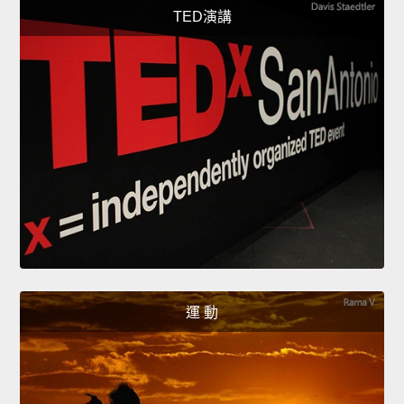
TED演講
運 動