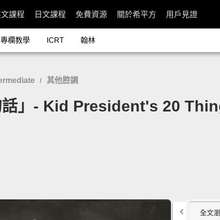
英文課程
日文課程
免費資源
關於希平方
用戶見證
專欄教學
ICRT
翰林
ermediate
其他腔調
/
d President's 20 Things
全文