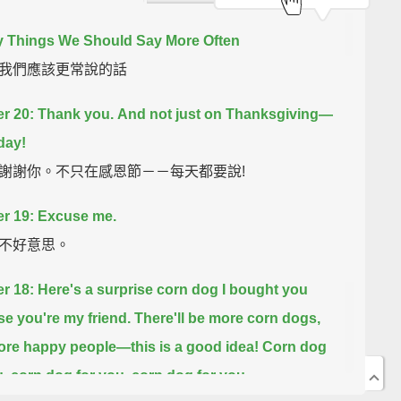
 Things We Should Say More Often
我們應該更常說的話
r 20: Thank you.
And not just on Thanksgiving—
day!
謝謝你。不只在感恩節－－每天都要說!
r 19: Excuse me.
不好意思。
 18: Here's a surprise corn dog I bought you
e you're my friend.
There'll be more corn dogs,
ore happy people—
this is a good idea!
Corn dog
u, corn dog for you, corn dog for you...