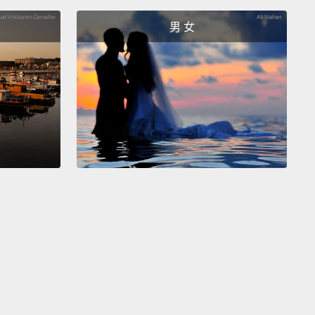
男 女
r 5:
That doesn't mean anything, but it's just really
沒有任何意義，但真的很好笑。
r 4:
I disagree with you, but I still like you as a
 who is a human being and I'll treat you like that
e if I didn't, it would make everything bad,
and
what lots of people do, and it's lame.
Whew! I need a
reak, ya'll!
It's okay to disagree, but it's not okay to
an.
和你意見不同，但我仍視你為身為人類的人，而且我會
待你，因為如果我不那樣做，會使一切變糟，而很多人
樣做，那糟透了。呼!你們大家，我得喝水休息一下!可
意，但壞心就不可以了。