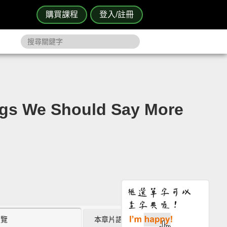
購買課程
登入/註冊
 We Should Say More
瀏覽
本章片語 (2)