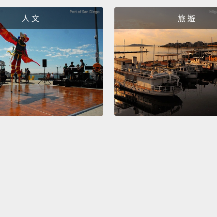
人 文
旅 遊
Numbe
funny.
五：那
Numbe
person
becaus
that's 
water b
be me
四：我
那樣對
就是那
以不同