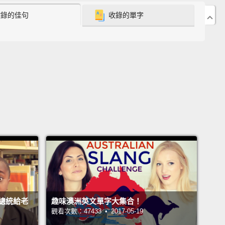
這是我買給你的驚喜熱狗，因為你是我的好朋友。會有
收錄的佳句
收錄的單字
狗，還有更多開心的人－－這是個好主意!給你的熱狗、
熱狗、給你的熱狗...
 17: I'm sorry.
我很抱歉。
 16: I forgive you.
我原諒你。
 15: You can do it!
But don't say it if it's something
an't do.
你可以的!但如果是一件他們不可以做的事，不要這麼
總統給老
趣味澳洲英文單字大集合！
觀看次數：47433 • 2017-05-19
 14: Another thing that we should say more often,