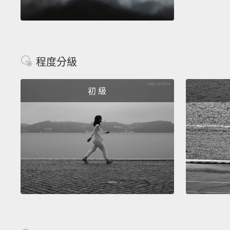
程度分級
初 級