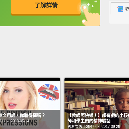
十八：
了解詳情
更多熱
給你的
英
中
免費功能
功能升級
Number
十七：
Number
十六：
Number
they c
十五：
說。
英文用語，你聽得懂嗎？
【教師節快樂！】超有戲的小孩
師和學生們的精神喊話
 • 2018-05-14
Number
觀看次數：28477 • 2017-09-28