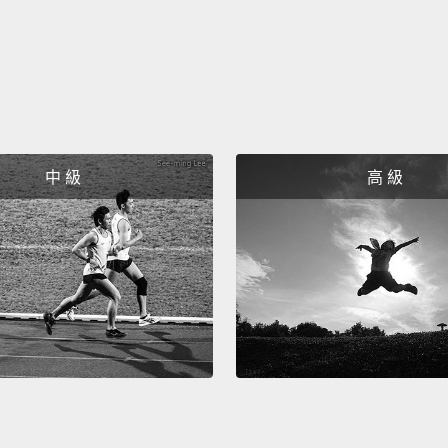
Number
三：有
Number
need t
中 級
高 級
二：生
持下去
Number
anythi
一：說
就沒有
So wh