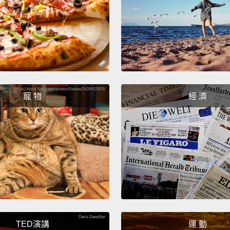
should
十一：
Number
to say
十：我
寵 物
經 濟
Numbe
Wait, w
mean "
has a 
name t
they'r
九：你
等等!
TED演講
運 動