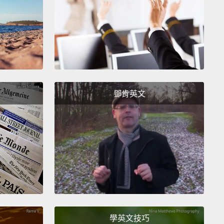
n't have, buddy!
噢!你也買了支熱狗給我？!好兄弟，你真的不用那樣啦!
 10: I don't know.
I know a lot of people who need
 that—
my sister!!!
不知道。我認識一堆需要說那句話的人－－我老姐!!!
鄧肯英文
r 9:
You're so awesome I named my dog after you.
ait, wait!
That could hurt someone's feelings.
I
boat." I named my boat after you.
Wait! Who even
boat?
You're so awesome I legally changed my
o yours.
Wait, that's super creepy.
Just tell people
e awesome and mean it!
太棒了，所以我用你的名字替小狗取名。等等、等等、
那樣可能會傷害人家的感情。我是說「船」。我用你的名
學英文技巧