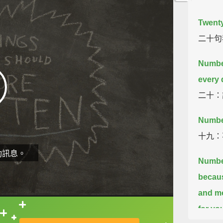
Twenty
二十句
Numbe
every 
二十：
Numbe
十九：
動訊息。
Number
becaus
and m
for yo
直接查字典喔！