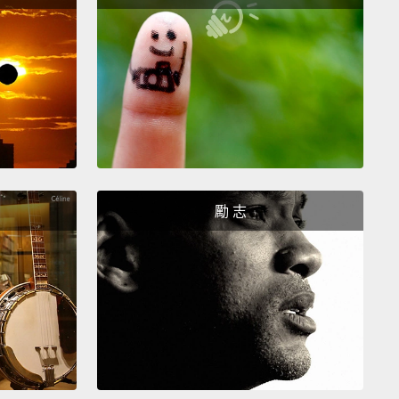
我的船取名。等等!誰會有船啊？你太棒了，所以我依法
你的名字。等等，那超詭異。反正就告訴人們他們很
且真心那樣覺得就對了!
r 8:
Hello, person that I've never met before! Here's
five!
囉，我以前從未見過的人!來擊掌吧!
 7: My sports team is not always the best sports
勵 志
It takes a big man to say that.
的運動隊伍並不總是最強的那隊。那句話要夠偉大的人
出口。
 6: Nothing.
Sometimes, that's the best thing you
y.
麼都不要說。有時候，那是最好的語言。