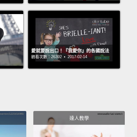
 barbecue sauce on my shirt too.
Before you say
hing about the barbecue sauce on somebody
shirt,
take a look at the barbecue sauce on your
irt.
另一件我們應該更常說的事是，我的衣服上也有沾到烤
愛就要說出口！『我愛你』的各國說法
在你對別人衣服上的烤肉醬說些什麼前，先看看你自己
觀看次數：26392 • 2017-02-14
的烤肉醬。
 13: Please.
請。
 12: Everything is going to be okay.
一切都會沒事的。
達人教學
r 11:
Aw! You got me a corn dog too?! You