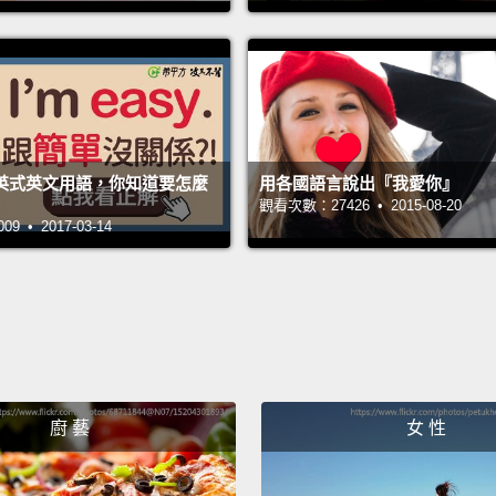
I have
somet
else's 
own sh
十四：
英式英文用語，你知道要怎麼
用各國語言說出『我愛你』
肉醬。
觀看次數：27426 • 2015-08-20
衣服上
 • 2017-03-14
Number
十三：
Number
十二：
廚 藝
女 性
Numbe