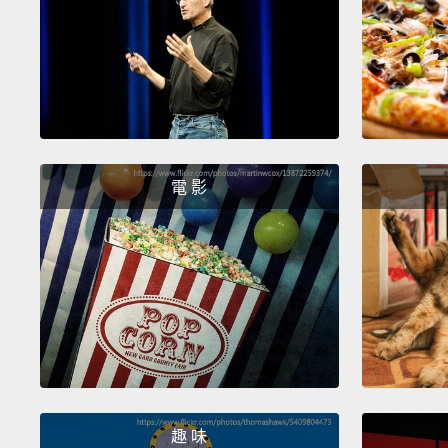
電 影
趣 味