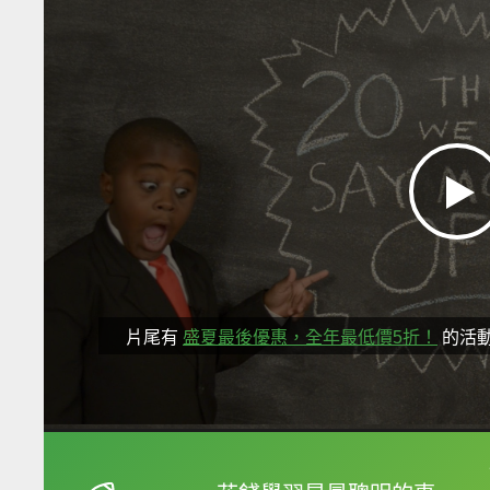
片尾有
盛夏最後優惠，全年最低價5折！
的活
框選或點兩下字幕可以