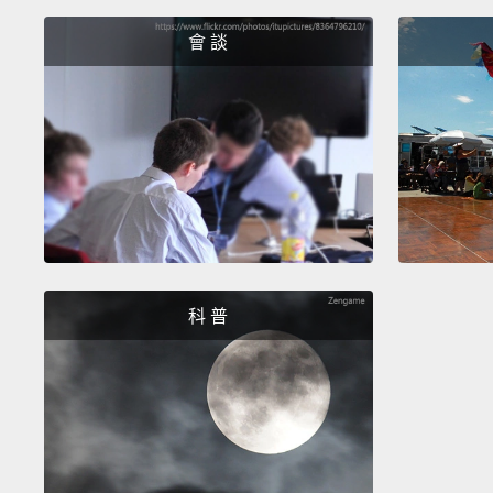
會 談
科 普