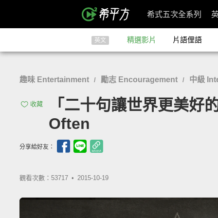
希式五次全系列
精選影片
片語俚語
英文
趣味 Entertainment
勵志 Encouragement
中級 Int
/
/
「二十句讓世界更美好的話」- Ki
收藏
Often
分享給好友：
觀看次數：53717 •
2015-10-19