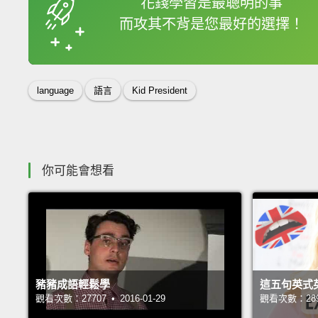
花錢學習是最聰明的事
而攻其不背是您最好的選擇！
收錄佳句
language
語言
Kid President
你可能會想看
豬豬成語輕鬆學
這五句英式
觀看次數：27707 • 2016-01-29
觀看次數：28911