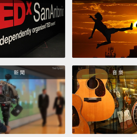
字來替
改名成
棒，而
Numbe
a high 
八：哈
Number
新 聞
音 樂
team.
七：我
才說得
Number
can sa
六：什