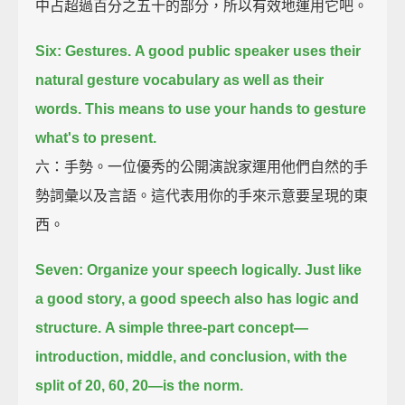
中占超過百分之五十的部分，所以有效地運用它吧。
Six: Gestures.
A good public speaker uses their
natural gesture vocabulary as well as their
words.
This means to use your hands to gesture
what's to present.
六：手勢。一位優秀的公開演說家運用他們自然的手
勢詞彙以及言語。這代表用你的手來示意要呈現的東
西。
Seven: Organize your speech logically.
Just like
a good story, a good speech also has logic and
structure.
A simple three-part concept—
introduction, middle, and conclusion, with the
split of 20, 60, 20—
is the norm.