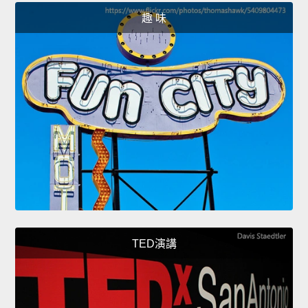
趣 味
TED演講