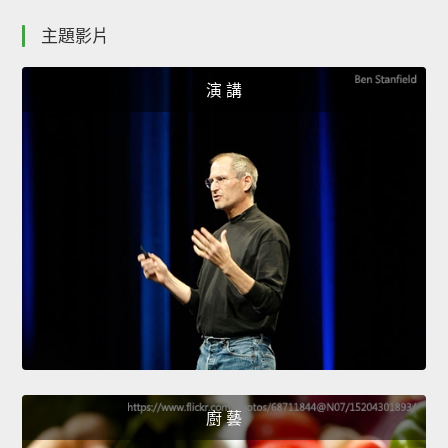
主題影片
演 講
廚 藝