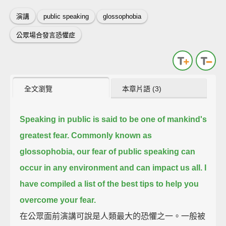
演講
public speaking
glossophobia
公眾場合發言恐懼症
全文瀏覽
本章片語 (3)
Speaking in public is said to be one of mankind's
greatest fear.
Commonly known as
glossophobia,
our fear of public speaking can
occur in any environment and can impact us all.
I
have compiled a list of the best tips to help you
overcome your fear.
在公眾面前演講可說是人類最大的恐懼之一。一般被