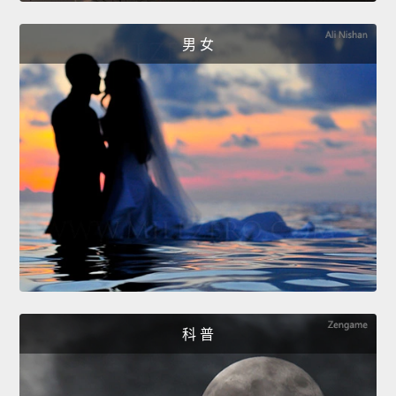
男 女
科 普