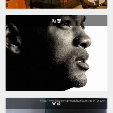
勵 志
會 談