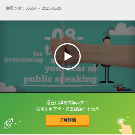
觀看次數：35554 •
2015-01-29
還在用填鴨式學英文？
框選或點兩下字幕可以直接查字典喔！
免書免單字卡，這堂課讓你不死背
了解詳情
英
中
收錄佳句
功能升級