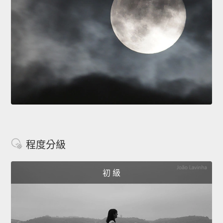
程度分級
初 級