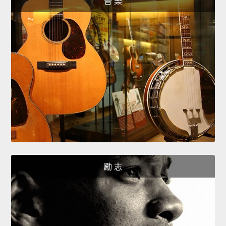
音 樂
勵 志