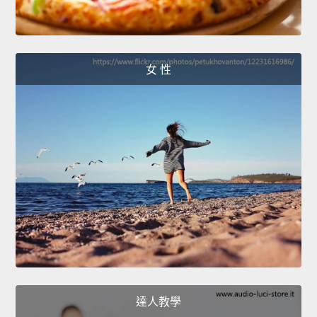
女 性
達人教學