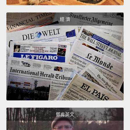
經 濟
鄧肯英文