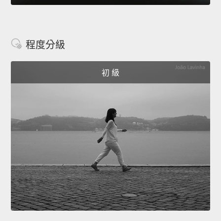
程度分級
初 級