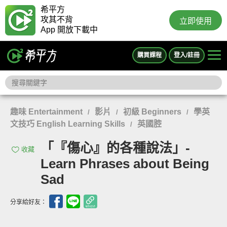
希平方
攻其不背
立即使用
App 開放下載中
購買課程
登入/註冊
趣味 Entertainment
影片
初級 Beginners
學英
/
/
/
文技巧 English Learning Skills
英國腔
/
「『傷心』的各種說法」-
收藏
Learn Phrases about Being
Sad
分享給好友：