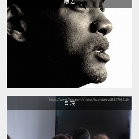
勵 志
會 談