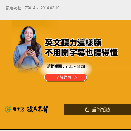
觀看次數：75014 •
2014-03-10
活動期間：
7/31 ~ 8/28
分享這部影片
現在的工作不一定需要英文
但需要英文時，你準備好了嗎？
重新播放
了解詳情
英
中
收錄佳句
功能升級