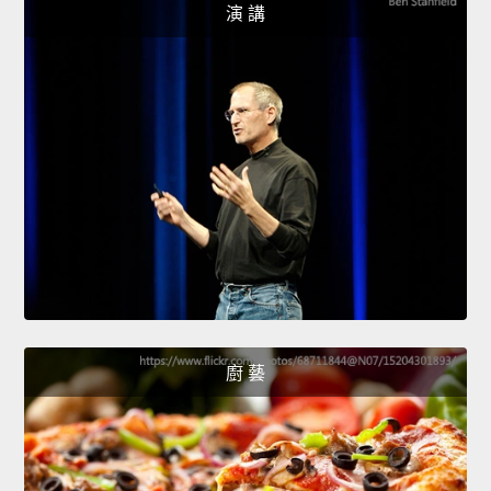
演 講
廚 藝