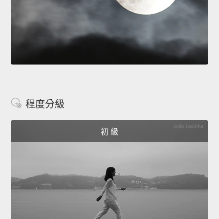
程度分級
初 級