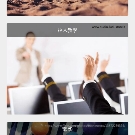
達人教學
電 影