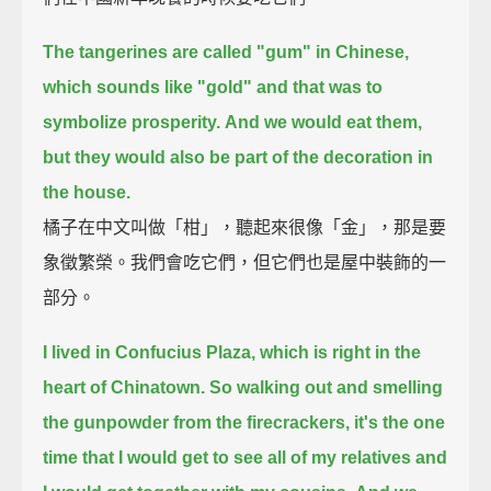
The tangerines are called "gum" in Chinese,
which sounds like "gold" and that was to
symbolize prosperity.
And we would eat them,
but they would also be part of the decoration in
the house.
橘子在中文叫做「柑」，聽起來很像「金」，那是要
象徵繁榮。我們會吃它們，但它們也是屋中裝飾的一
部分。
I lived in Confucius Plaza, which is right in the
heart of Chinatown.
So walking out and smelling
the gunpowder from the firecrackers,
it's the one
time that I would get to see all of my relatives and