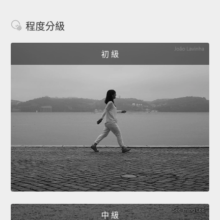
程度分級
初 級
中 級