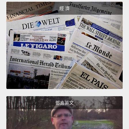
經 濟
鄧肯英文