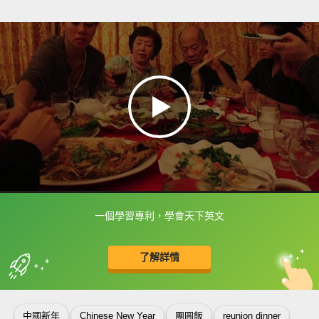
一個學習專利，學會天下英文
框選或點兩下字幕可以直接查字典喔！
了解詳情
英
中
收錄佳句
功能升級
中國新年
Chinese New Year
團圓飯
reunion dinner