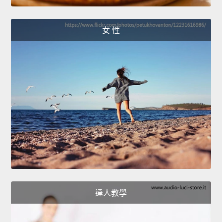
女 性
達人教學