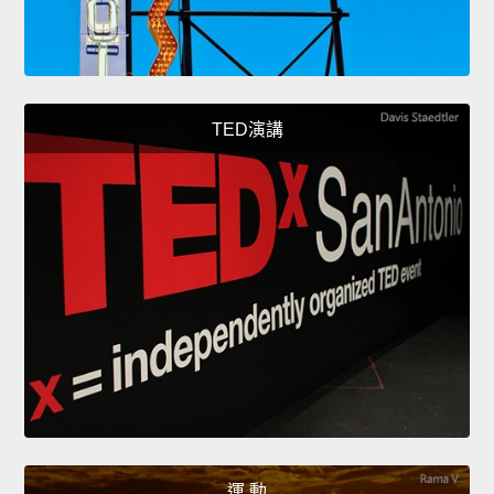
TED演講
運 動