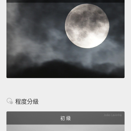
程度分級
初 級