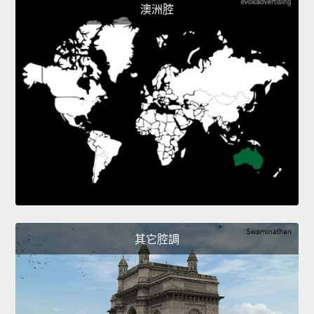
澳洲腔
其它腔調