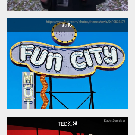
趣 味
TED演講