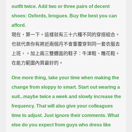
outfit twice.
Add two or three pairs of decent
shoes: Oxfords, brogues.
Buy the best you can
afford.
現在，算一下。這樣就有三十六種不同的穿搭組合。
也就代表你有將近兩個月不會重覆穿到同一套衣服去
上班，。加上兩三雙體面的鞋子：牛津鞋、雕花鞋。
在能力範圍內買最好的。
One more thing,
take your time when making the
change from sloppy to smart.
Start out wearing a
suit...maybe twice a week
and slowly increase the
frequency.
That will also give your colleagues
time to adjust.
Just ignore their comments.
What
else do you expect from guys who dress like