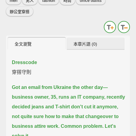
men
男人
fashion
時尚
office outfits
辦公室穿搭
全文瀏覽
本章片語 (0)
Dresscode
穿搭守則
Got an email from Ukraine the other day—
business owner, 35, runs an IT company,
recently
decided jeans and T-shirt don't cut it anymore,
not quite sure how to make that changeover to
business attire work.
Common problem.
Let's
solve it.