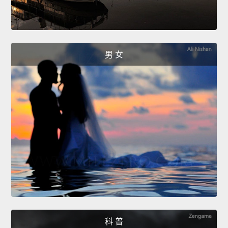
男 女
科 普