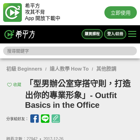
希平方
攻其不背
立即使用
App 開放下載中
購買課程
登入/註冊
初級 Beginners
達人教學 How To
其他腔調
/
/
「型男辦公室穿搭守則，打造
收藏
出你的專業形象」- Outfit
Basics in the Office
分享給好友：
觀看次數：27942 •
2017-12-26