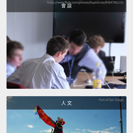
會 談
人 文