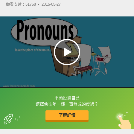
觀看次數：51758 •
2015-05-27
不願投資自己
框選或點兩下字幕可以直接查字典喔！
選擇像往年一樣一事無成的度過？
了解詳情
英
中
收錄佳句
功能升級