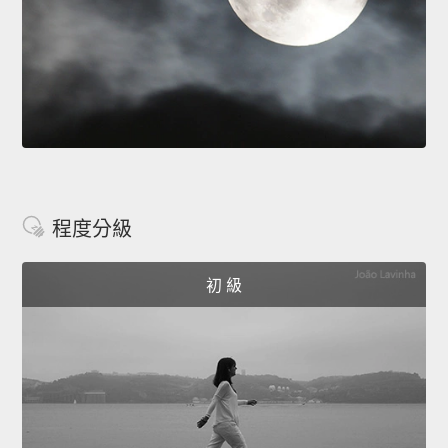
程度分級
初 級