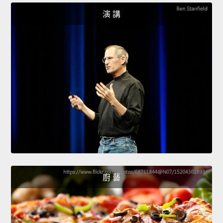
演 講
廚 藝