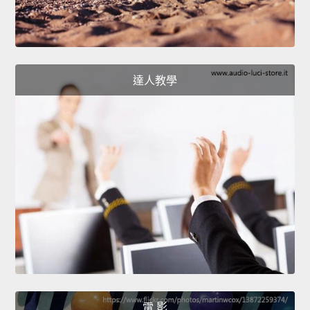
達人教學
電 影