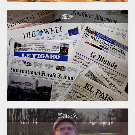
經 濟
鄧肯英文