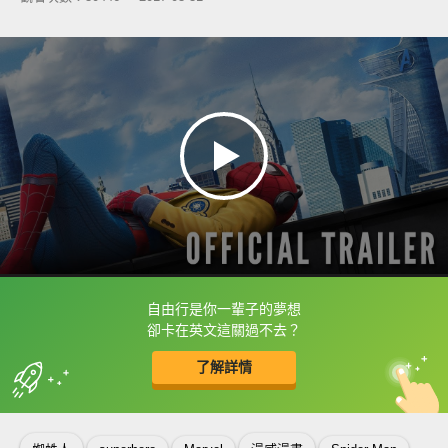
自由行是你一輩子的夢想
框選或點兩下字幕可以直接查字典喔！
卻卡在英文這關過不去？
了解詳情
英
中
收錄佳句
功能升級