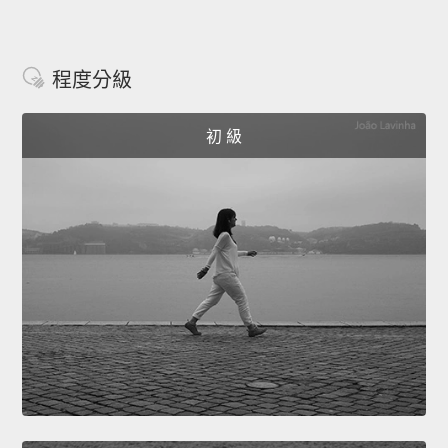
程度分級
初 級