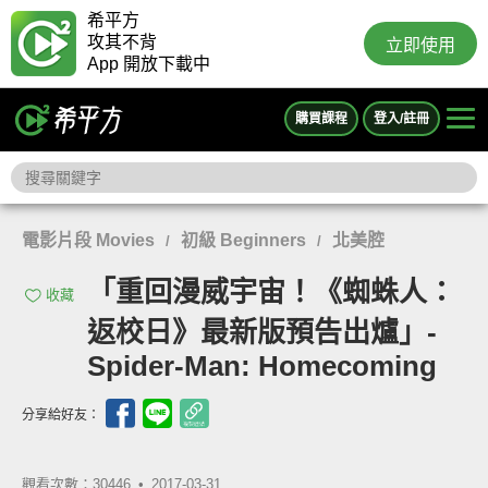
希平方
攻其不背
立即使用
App 開放下載中
購買課程
登入/註冊
電影片段 Movies
初級 Beginners
北美腔
/
/
「重回漫威宇宙！《蜘蛛人：
收藏
返校日》最新版預告出爐」-
Spider-Man: Homecoming
分享給好友：
觀看次數：30446 •
2017-03-31