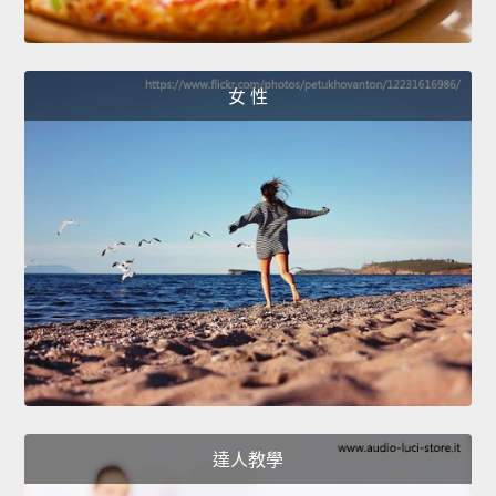
女 性
達人教學