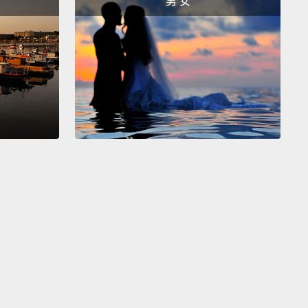
男 女
接著他們說：「然後去跑步或健身。在你運動完回來
自己一小塊巧克力。」
is is kind of counterintuitive, right?
Because
 who are exercising are trying to lose weight, not
re chocolate.
And yet what the researchers knew is
heir brain needed that reward.
Their basal ganglia
d some reward.
And what they found was that
e
who ate a small piece of chocolate after coming
rom a run or a workout,
they were much more likely
t exercising habitually.
這有點違反直覺，對吧？因為運動的人是在試著減重，
更多巧克力。然而研究者所知的事情是，他們的大腦需
勵。他們的腦部基底核需要一些獎勵。他們發現人們，
健身完回家有吃一小塊巧克力的人，他們比較有可能開