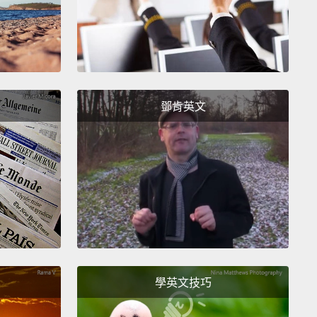
t it will do is our brain will latch on to a cue
that it
ates with a behavior and a particular reward.
And
ime, that cue and that reward become more and
nd more, sort of, intertwined.
A particular part of
鄧肯英文
rain named the basal ganglia will relate them
er.
And the behavior that's associated with that,
ll just sort of happen automatically.
用是，我們的大腦會抓住一個提示，一個大腦連結到某
和特定獎勵的提示。隨時間過去，那提示和那獎勵會變
越來越糾纏在一起。你腦內一個稱為基底核的特定區塊
們連結在一起。而和那相關的行為，那就會有點不自覺
。
學英文技巧
arles says the good news is we can also use this