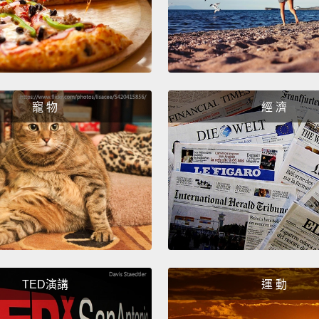
And wha
associ
over t
more a
寵 物
經 濟
your b
togeth
that wi
它的作
個行為
得有點
會將它
地發生
TED演講
運 動
But Ch