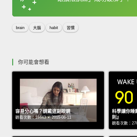
收錄佳句
brain
大腦
habit
習慣
你可能會想看
容易分心嗎？請戴這副眼鏡
科學讓你睡
則』
觀看次數：19443 • 2015-06-11
觀看次數：27017