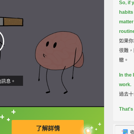
So, if
habits
matter
routin
如果你
很難，
轍。
In the
動訊息。
work.
過去十
That's
Habit.
直接查字典喔！
了解詳情
那是 C