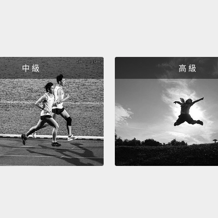
始規律
So, ac
habit o
中 級
高 級
its co
it for 
所以，
養成一
慣性行