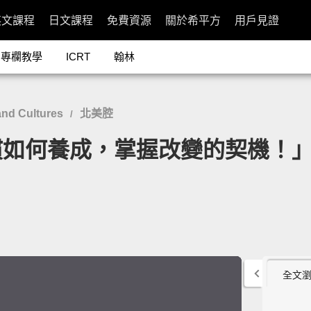
英文課程
日文課程
免費資源
關於希平方
用戶見證
專欄教學
ICRT
翰林
nd Cultures
北美腔
/
成，掌握改變的契機！」- The P
全文