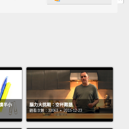
 particular we've learned the neurological structure
bit.
特別認識到習慣的神經結構。
s that we tend to think of habits as a single thing,
ually...
們往往把習慣想成單獨一件事，但事實上...
abit has three components:
There's a cue, which is
trigger for a behavior to start.
And then there's a
, which is the behavior itself.
And then, finally, a
,
which is how our brain learns to encode that
讀半小
腦力大挑戰：空杯難題
觀看次數：33063 • 2015-12-23
tic behavior for the future.
And one of the big
ences is that for years, when people thought about