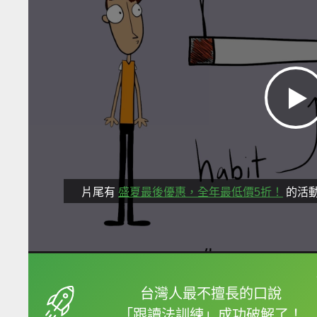
片尾有
盛夏最後優惠，全年最低價5折！
的活
框選或點兩下字幕可以
台灣人最不擅長的口說
「跟讀法訓練」成功破解了！