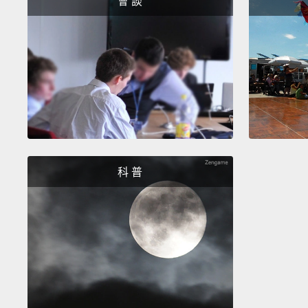
會 談
科 普