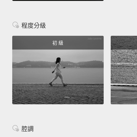
程度分級
初 級
腔調