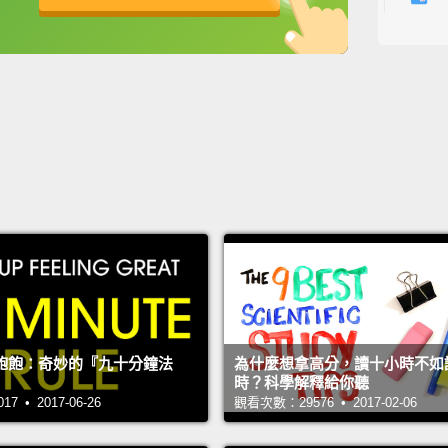
And in
英
中
免費功能
功能升級
of a ha
而我們
He say
but act
他說我
Each h
like a 
routine
reward
飽飽：奇妙的『九十分鐘法
為什麼想拿高分，讀十小時不如
時？科學解釋給你聽
automa
 • 2017-06-26
觀看次數：29576 • 2017-02-06
differ