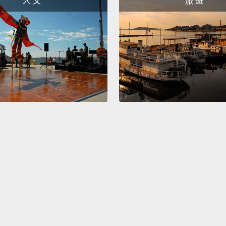
人 文
旅 遊
們。」
時，給
Now, th
people
eat mo
that t
neede
peopl
home f
to star
現在，
不是吃
要那獎
跑步或