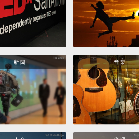
knowle
不過 
There 
exerci
of peo
新 聞
音 樂
Always
workou
first 
then g
from e
有一個
訴一群
間去跑