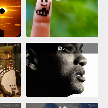
dge to our advantage.
Charles 表示，好消息是我們可以善用這項知識。
was a big study that was done about how to create
se habits.
And so what they did is they told a group
ple,
"Okay, first of all, choose an obvious cue.
勵 志
 go running at the same time every day or put your
t clothes next to your bed
so that you see them
thing when you wake up."
And then they said, "And
o for a run or go workout.
And when you get back
xercising,
give yourself a small piece of chocolate."
關於如何養成運動習慣的重大研究。他們所做的事是告
人：「好，首先，選一個明顯的提示。每天都在同樣時
步，或把運動服放在床邊，好讓你起床第一眼就看到它