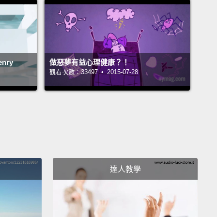
,
they focused in on the routine, on the behavior.
at we now know is that it's these cues and these
ds
that really shape how habits occur and how to
e them.
nry
做惡夢有益心理健康？！
慣都有三項構成要素：有提示，那就像觸發一個行為開
觀看次數：33497 • 2015-07-28
西。然後是慣性行為，也就是行為本身。接著最後，獎
就是我們的大腦如何為未來學習替那自發行為編碼。其
最大的差異是，幾年來，當人們想到習慣時，他們專注
行為、行為上面。不過我們現在知道，這些提示和這些
它們才是真正構成習慣形成和改變習慣的方法。
arles says that whether we like it or not, this kind
達人教學
it formation is endemic to our brain.
rles 表示，無論我們喜不喜歡，這種習慣形成是我們的大
的。