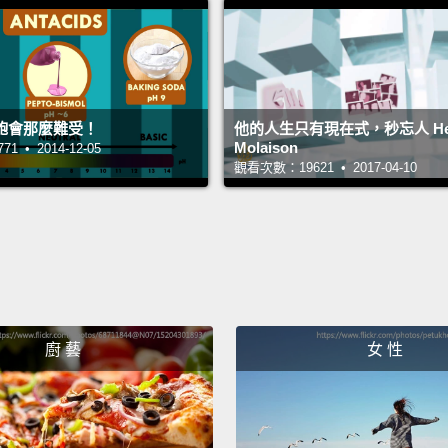
habits
But wh
rewar
chang
飽會那麼難受！
他的人生只有現在式，秒忘人 He
每個習
Molaison
 • 2014-12-05
始的東
觀看次數：19621 • 2017-04-10
勵，也
中一個
在慣性
獎勵，
And Ch
廚 藝
女 性
of hab
Cha
腦特有