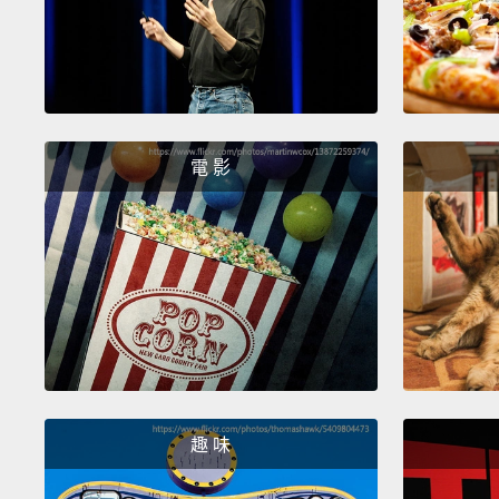
電 影
趣 味