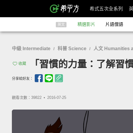
希式五次全系列
精選影片
片語俚語
英文
中級 Intermediate
科普 Science
人文 Humanities a
/
/
「習慣的力量：了解習慣如何養
收藏
分享給好友：
觀看次數：39822 •
2016-07-25