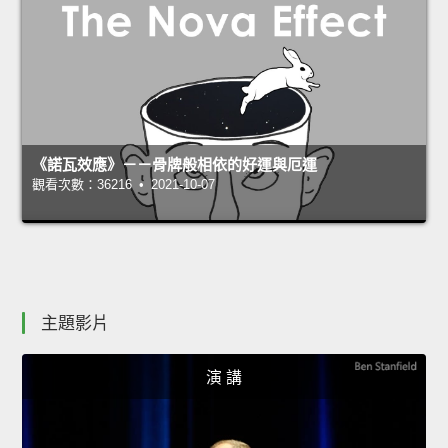
《諾瓦效應》－－骨牌般相依的好運與厄運
觀看次數：36216 • 2021-10-07
主題影片
演 講