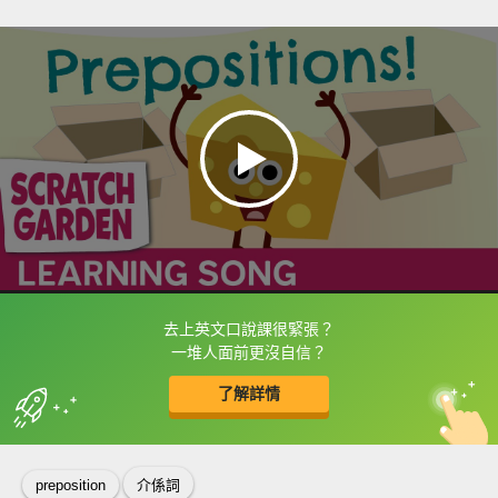
去上英文口說課很緊張？
框選或點兩下字幕可以直接查字典喔！
一堆人面前更沒自信？
了解詳情
英
中
收錄佳句
功能升級
preposition
介係詞