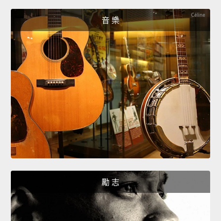
音 樂
勵 志