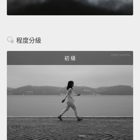
程度分級
初 級