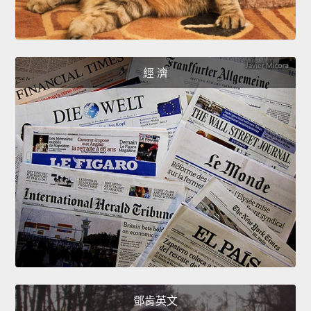
經 濟
鄧肯英文