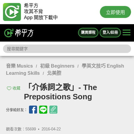
希平方
攻其不背
立即使用
App 開放下載中
購買課程
登入/註冊
音樂 Musics
初級 Beginners
學英文技巧 English
/
/
Learning Skills
北美腔
/
「介係詞之歌」- The
收藏
Prepositions Song
分享給好友：
觀看次數：55699 •
2016-04-22