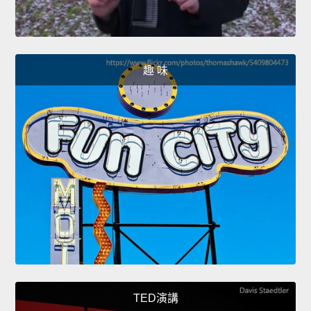
趣 味
TED演講