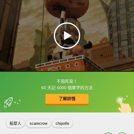
不用死背！
框選或點兩下字幕可以直接查字典喔！
60 天記 6000 個單字的方法
了解詳情
英
中
收錄佳句
功能升級
稻草人
scarecrow
chipotle