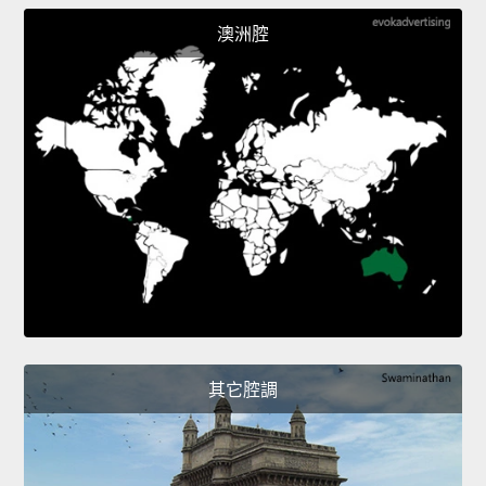
澳洲腔
其它腔調