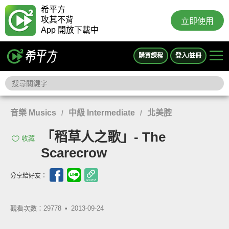
希平方
攻其不背
立即使用
App 開放下載中
購買課程
登入/註冊
音樂 Musics
中級 Intermediate
北美腔
/
/
「稻草人之歌」- The
收藏
Scarecrow
分享給好友：
觀看次數：29778 •
2013-09-24