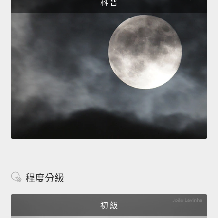
科 普
程度分級
初 級