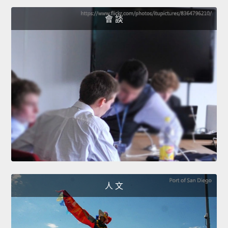
會 談
人 文