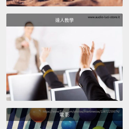
達人教學
電 影