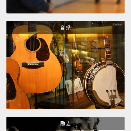
音 樂
勵 志