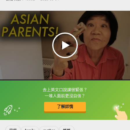
去上英文口說課很緊張？
框選或點兩下字幕可以直接查字典喔！
一堆人面前更沒自信？
了解詳情
英
中
收錄佳句
功能升級