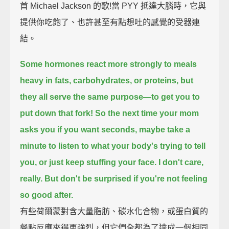
首 Michael Jackson 的歌!當 PYY 抵達大腦時，它與
提供你吃飽了、也許甚至有點想吐的感覺的受器連
結。
Some hormones react more strongly to meals
heavy in fats, carbohydrates, or proteins, but
they all serve the same purpose—
to get you to
put down that fork!
So the next time your mom
asks you if you want seconds, maybe take a
minute to listen to what your body's trying to tell
you,
or just keep stuffing your face. I don't care,
really.
But don't be surprised if you're not feeling
so good after.
有些荷爾蒙對含大量脂肪、碳水化合物，或蛋白質的
餐點反應來得更強烈，但它們全都為了達成一個相同