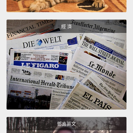
經 濟
鄧肯英文