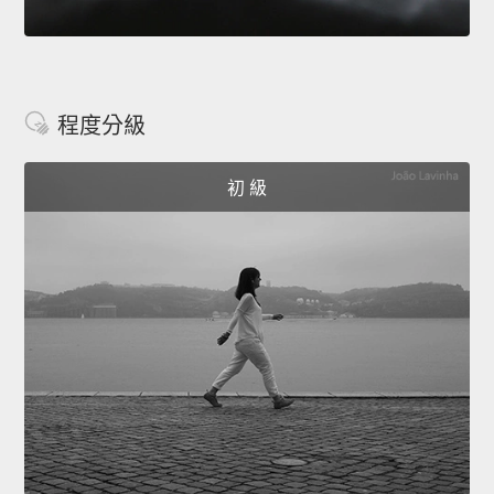
程度分級
初 級