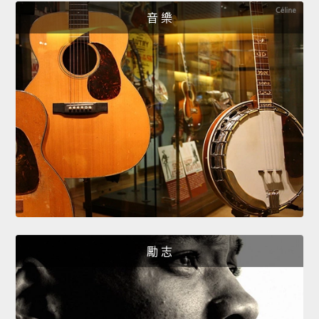
音 樂
勵 志