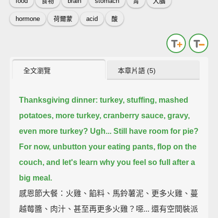
food
食物
brain
stomach
胃
大腦
hormone
荷爾蒙
acid
酸
全文瀏覽
本章片語 (5)
Thanksgiving dinner: turkey, stuffing, mashed
potatoes, more turkey, cranberry sauce, gravy,
even more turkey? Ugh...
Still have room for pie?
For now, unbutton your eating pants, flop on the
couch, and let's learn why you feel so full after a
big meal.
感恩節大餐：火雞、餡料、馬鈴薯泥、更多火雞、蔓
越莓醬、肉汁、甚至再更多火雞？噁... 還有空間裝派