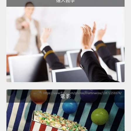
達人教學
電 影