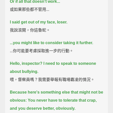
Or if all that doesn't work...
或如果那些都不管用...
I said get out of my face, loser.
我說滾開，你這魯蛇。
...you might like to consider taking it further.
...你可能要考慮採取進一步的行動。
Hello, inspector? I need to speak to someone
about bullying.
喂，督察員嗎？我需要舉報有職場霸凌的情況。
Because here's something else that might not be
obvious:
You never have to tolerate that crap,
and you deserve better,
obviously.