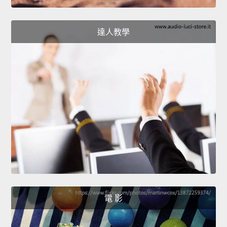
達人教學
電 影