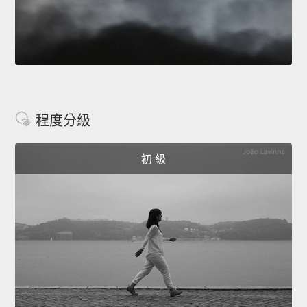
程度分級
初 級