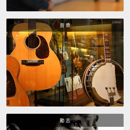
音 樂
勵 志