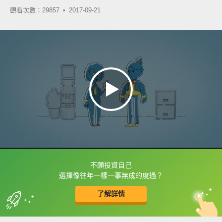
觀看次數：29857 •
2017-09-21
不願投資自己
框選或點兩下字幕可以直接查字典喔！
選擇像往年一樣一事無成的度過？
了解詳情
英
中
收錄佳句
功能升級