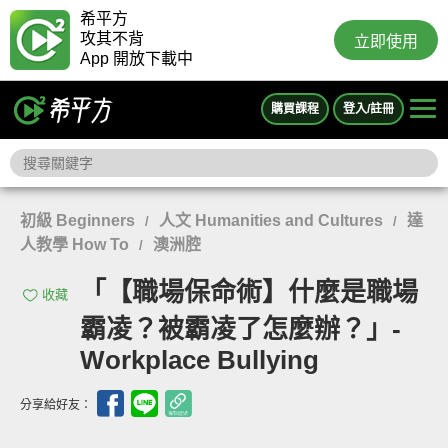
希平方
攻其不背
立即使用
App 開放下載中
購買課程
登入/註冊
初級 Beginners
人文 Humanities and Cultures
達
/
/
人教學 How To
澳洲腔
/
「【職場保命術】什麼是職場
收藏
霸凌？被霸凌了怎麼辦？」-
Workplace Bullying
分享給好友：