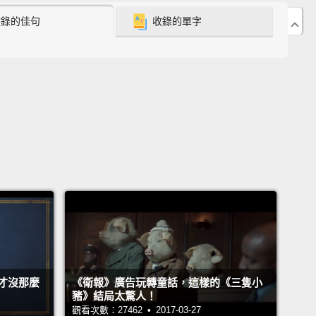
derella
收錄的佳句
收錄的單字
仙履奇緣》
ow that Cinderella has a magical encounter at the
th the prince, right?
And she leaves her glass
 behind, which he later uses to identify her.
Well, in
others Grimm version of the story, which they
d in 1812, it's a little darker.
灰姑娘在舞會奇遇王子，對吧？然後她留下自己的玻璃
子後來用那認出她。嗯，這故事的格林兄弟版本，他們
812 年所記錄的，故事內容比較黑暗些。
lla's wicked stepsisters try to get in on that glass-
r action by carving off some of their feet
so they can
才沒那麼
《衛報》廣告玩轉童話，這樣的《三隻小
in there.
Luckily, some pigeons that happen to be
豬》結局太驚人！
觀看次數：27462 • 2017-03-27