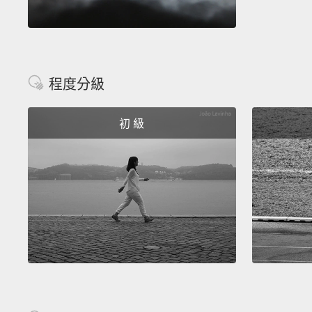
程度分級
初 級