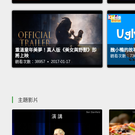
重溫童年美夢！真人版《美女與野獸》即
醜小鴨的故
將上映
觀看次數：73622
觀看次數：38957 • 2017-01-17
主題影片
演 講