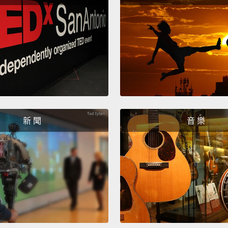
with a
在 1
為一些
慣。不過
完完全
蟀，殺
4. Rap
新 聞
音 樂
四、《
You're
There'
She ha
hangs 
hair i