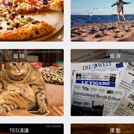
collap
《仙履
在白雪
燙的鐵
What..
寵 物
經 濟
什麼...
3. Pin
三、《
In the
rascal 
vices
writte
TED演講
運 動
Patric