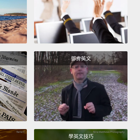
ses and dies!
奇緣》並非唯一一部有再婚家庭殘暴復仇情節的童話。
公主的婚禮上，賓客們強逼白雪公主的邪惡後母穿上滾
鞋，並逼她四處跳舞直到倒地死亡為止!
.?
鄧肯英文
？
occhio
木偶奇遇記》
 1940 Disney version of Pinocchio,
the little wooden
gets into a little bit of trouble with some shallow
like gambling and fibbing.
But in the original version
n in 1883 by Carlo Collodi,
Pinocchio turns totally
學英文技巧
k Bateman.
He bashes his good friend, the Cricket,