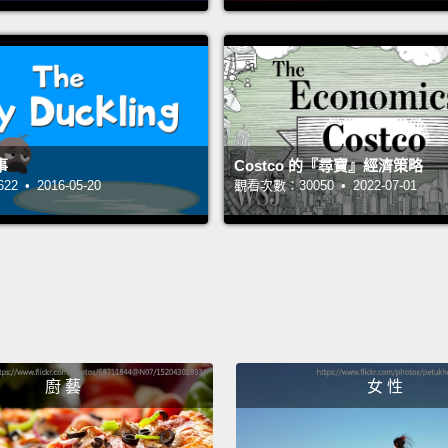
hangin
wicked
pigeon
her we
灰姑娘
讓自己
事
Costco 的『尋寶』經濟策略
 • 2016-05-20
觀看次數：30050 • 2022-07-01
指出所
子在灰
2. Sno
二、《
Cindere
brutal
廚 藝
女 性
partyg
on sea