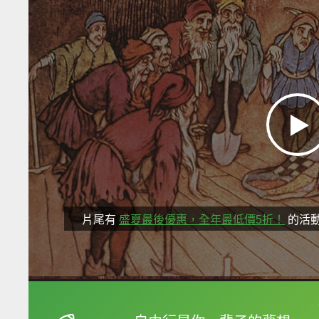
片尾有
盛夏最後優惠，全年最低價5折！
的活
框選或點兩下字幕可以