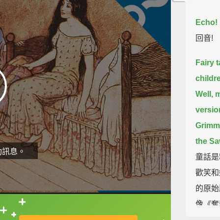
Echo!
回音!
Fairy 
childr
Well, 
versio
Grimm
the Sa
動訊息。
童話是
歡笑和
的原始
像《奪
直接查字典喔！