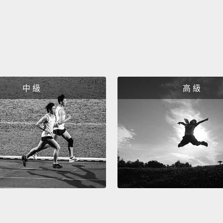
被鑿出
5. The
五、《
If we'
versio
中 級
高 級
would 
sea wit
tongu
end, t
merma
her fee
else.
如果我
正常人