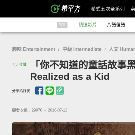
希式五次全系列
精選影片
片語俚語
英文
趣味 Entertainment
中級 Intermediate
人文 Humanit
/
/
「你不知道的童話故事黑暗面...」-
收藏
Realized as a Kid
分享給好友：
觀看次數：29976 •
2016-07-12