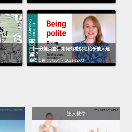
g out nearby point out all of the blood,
and the
 stepsisters are found out.
Later on, those same
s poke out Cinderella's wicked stepsisters' eyes at
dding.
的邪惡繼姊們嘗試把腳的一部分切下來穿上玻璃鞋，好
可以把腳塞進鞋裡。幸好，一些恰巧在附近繞的鴿子們
【一分鐘英語】如何有禮貌地給予他人建
議？
有血跡，邪惡的繼姊們就被揭發了。後來，同樣那群鴿
觀看次數：37264 • 2021-12-03
姑娘的婚禮上將邪惡繼姊們的眼珠戳出來。
w White
白雪公主》
lla's not the only fairy tale that features stepfamily
 revenge action.
At Snow White's wedding, the
達人教學
oers force Snow White's wicked stepmother to put
ring hot iron shoes
and dance around until she