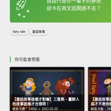
自由行是你一輩子的夢想
卻卡在英文這關過不去？
收錄佳句
fairy tale
童話故事
你可能會想看
【童話故事這樣才對嘛】三隻熊、薑餅人
【童話故事
的故事這樣才合理吧！
局才不是你
觀看次數：14692 • 2021-02-25
觀看次數：29937