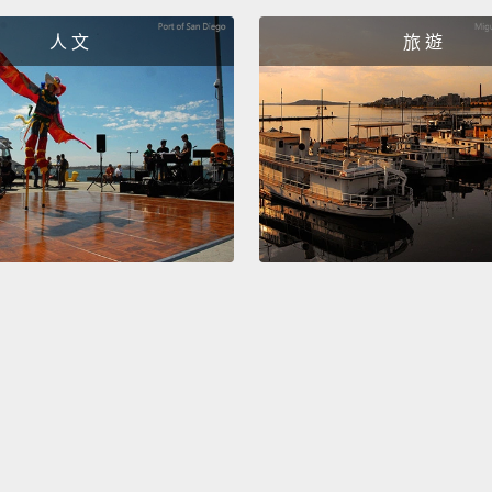
up the
人 文
旅 遊
crazed
Rapunz
prince
unawar
eyes o
eyebal
你很熟
上的女
一起。
的，但
後勃然
子從高
下時並