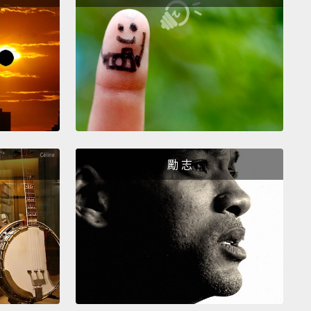
 hammer, killing him.
940 年迪士尼版本的《木偶奇遇記》中，那木頭小搗蛋因
不重的罪行而遇到一點麻煩，像是賭博和說謊那些壞習
在 1883 年 Carlo Collodi 所著的原始版本中，皮諾丘
全變成美國殺人魔(註一)。他用槌子痛毆他的好朋友蟋
死了他。
unzel
勵 志
長髮公主》
 familiar with the contours of the Rapunzel story:
s a girl who's trapped in a tower by a crazed witch.
s freakishly long hair that a prince climbs up and
out with her.
Well, in the early version, Rapunzel's
s climbed up upon by the prince, sure,
but while he's