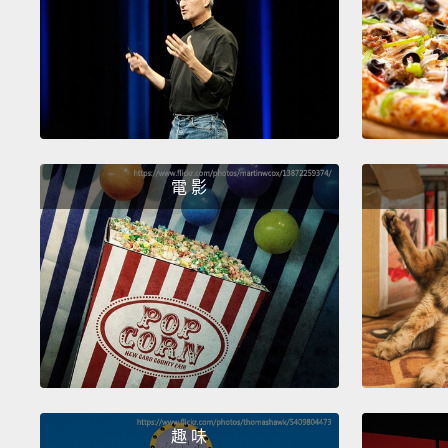
電 影
趣 味