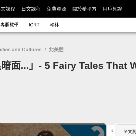
英文課程
日文課程
免費資源
關於希平方
用戶見證
專欄教學
ICRT
翰林
ies and Cultures
北美腔
/
 5 Fairy Tales That Wer
全文