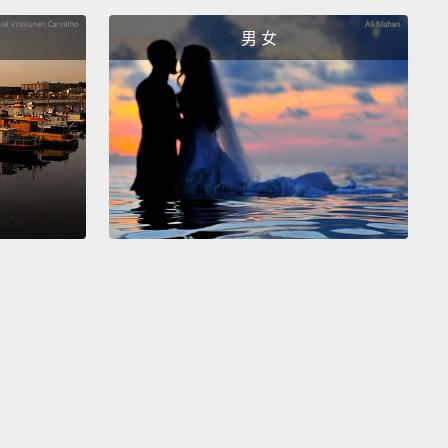
re, he apparently gets her pregnant.
After the
男 女
 witch finds out, she goes berserk,
cuts off
el's hair, banishes her to a desert, and forces the
 to jump from the tower.
He, apparently being
e that he's in a Grimm fairy tale,
fails to cover his
n the way down and lands in a thorn bush.
His
ls are, of course, gouged out.
悉《長髮公主》的故事輪廓：有一個被瘋女巫困在高塔
孩。她有一頭長得嚇人的頭髮，王子攀爬頭髮和她聚在
嗯，在早期的版本中，長髮公主的頭髮被王子爬，是
當王子在高塔上時，他很顯然讓她懷孕了。瘋女巫發現
大怒，剪去長髮公主的頭髮、將她放逐到沙漠，還逼王
塔躍下。他，很顯然沒發現自己是在格林童話裡，在落
未摀住自己眼睛，然後掉到荊棘叢裡。當然，他的眼球