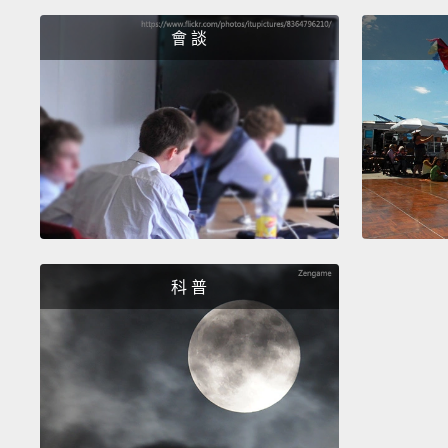
會 談
科 普