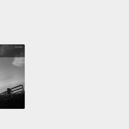
來。
 Little Mermaid
人魚公主》
re going with the 1827 Hans Christian Andersen
n of the Little Mermaid,
no one in their right mind
wanna be "part of your world."
In this telling, the
ch traps the little mermaid's voice by cutting off her
e
and putting it in a shell for safekeeping.
At the
he mermaid is given a choice of turning back into a
id
by stabbing the prince in the heart and bathing
t in his blood
after he splits on her for somebody
們用 1827 年安徒生版本的《人魚公主》，那沒有一個
會想成為「你的世界的一部分」(註二)。在這敘述中，