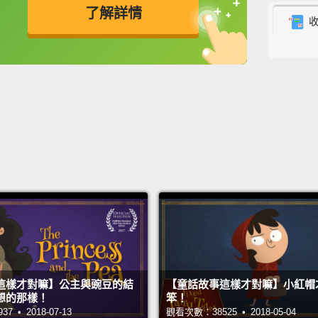
了解詳情
1. Cin
一、《
英
中
免費功能
功能升級
You kn
ball wi
slipper
the Br
recorde
你知道
鞋，王
在 1
Cindere
slippe
這樣才對嘛】公主與豌豆的結
【童話故事這樣才對嘛】小紅帽
jam it 
想的那樣！
笨！
 • 2018-07-13
觀看次數：38525 • 2018-05-04