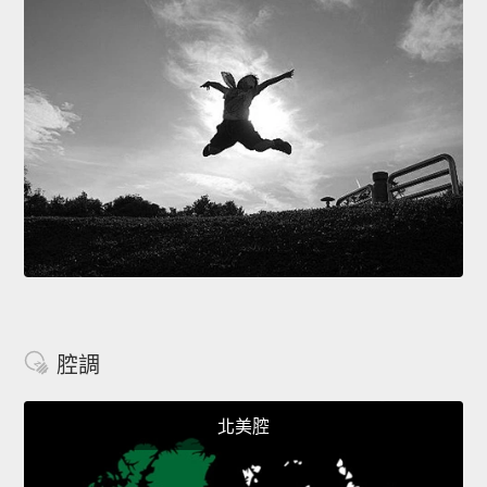
腔調
北美腔