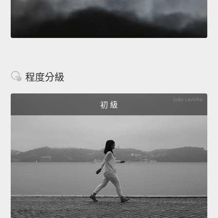
程度分級
初 級