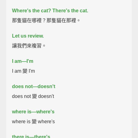
Where's the cat?
There's the cat.
那隻貓在哪裡？那隻貓在那裡。
Let us review.
讓我們來複習。
I am—I'm
I am 變 I'm
does not—doesn't
does not 變 doesn't
where is—where's
where is 變 where's
there is—there's