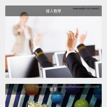
達人教學
電 影