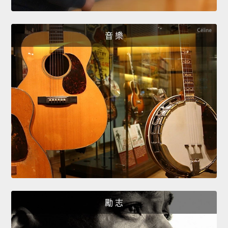
音 樂
勵 志