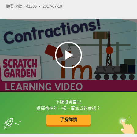
觀看次數：41285 •
2017-07-19
不願投資自己
框選或點兩下字幕可以直接查字典喔！
選擇像往年一樣一事無成的度過？
了解詳情
英
中
收錄佳句
功能升級