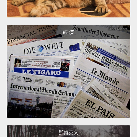
經 濟
鄧肯英文