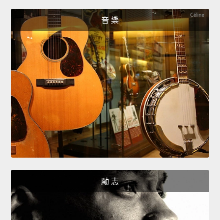
音 樂
勵 志