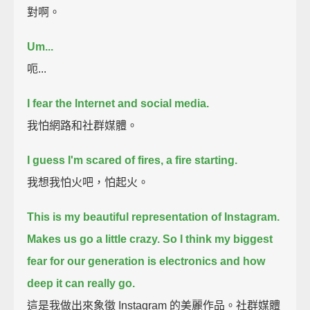
對啊。
Um...
呃...
I fear the Internet and social media.
我怕網路和社群媒體。
I guess I'm scared of fires, a fire starting.
我想我怕火吧，怕起火。
This is my beautiful representation of Instagram.
Makes us go a little crazy.
So I think my biggest
fear for our generation is electronics and how
deep it can really go.
這是我做出來象徵 Instagram 的美麗作品。社群媒體