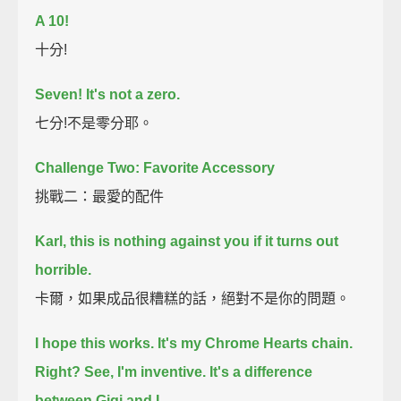
A 10!
十分!
Seven! It's not a zero.
七分!不是零分耶。
Challenge Two: Favorite Accessory
挑戰二：最愛的配件
Karl, this is nothing against you if it turns out
horrible.
卡爾，如果成品很糟糕的話，絕對不是你的問題。
I hope this works.
It's my Chrome Hearts chain.
Right?
See, I'm inventive.
It's a difference
between Gigi and I.