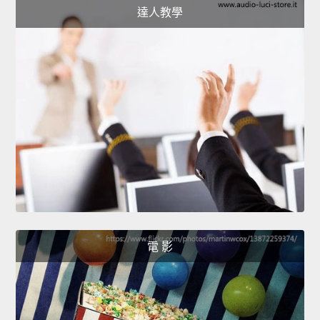
達人教學
電 影