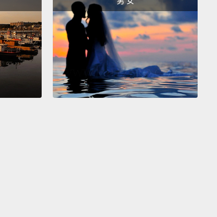
男 女
elves down,
without losing water by licking
lves or panting.
Clever koalas!
所發現的是，即使在大熱天，樹木通常會比週遭空氣涼
因此，靠著盡量將身體大多部位倚在樹上，無尾熊們就
己降溫了，不用舔自己或喘氣來流失水份。真是聰明的
!
 for joining me on SciShow Kids!
Check back later
 week for more videos about animals and all things
e.
看《小朋友科學秀》!這禮拜晚點還要回來看更多關於動
種科學知識的影片喔。