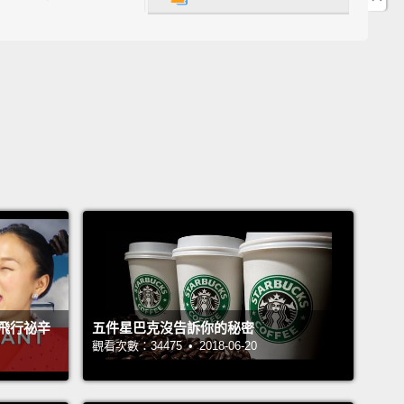
又跑來跑去之後，我的頭髮和臉都因為流汗而濕透了。
我的朋友們，可是你身體最棒的功能之一。我們的皮膚
時候會製造汗水，因為隨著汗變乾，那會讓我們降溫。
 thing is, not all animals can sweat like we do.
for example, can only sweat through the parts of
odies that aren't covered in fur,
like the pads of
paws.
So to keep cool, they lick their noses,
and they
that's when dogs take a lot of short, quick breaths
heir tongues sticking out.
As the moisture on their
s and noses dries, it cools them down—
a lot like
our sweat dries.
飛行祕辛
五件星巴克沒告訴你的秘密
是，不是所有動物都能像我們人這樣流汗。好比說，小
觀看次數：34475 • 2018-06-20
透過身體上沒有毛皮覆蓋的部位流汗，像是腳掌上的肉
此為了要保持涼爽，狗狗會舔鼻子，而且牠們還會喘氣