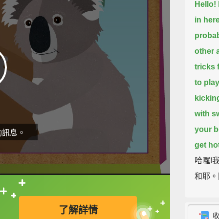
Hello!
in here
probab
other 
tricks
to pla
kickin
with s
your b
動訊息。
get hot
哈囉!
和耶。
們人類
直接查字典喔！
的技巧
了解詳情