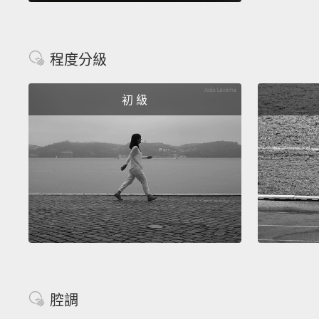
程度分級
初 級
腔調