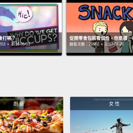
－－就
上的濕
But yo
會打嗝？
從開零食包裝看個性，你是哪一
cool?
 • 2018-05-03
觀看次數：29502 • 2017-07-26
can ge
koalas
like to
lot of 
place,
koalas
廚 藝
女 性
usuall
但你知
區，那