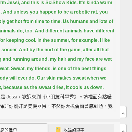
 I'm Jessi, and this is SciShow Kids.
It's kinda warm
.
And unless you happen to be a robotic rat, you
ly get hot from time to time.
Us humans and lots of
animals do, too.
And different animals have different
 for keeping cool.
In the summer, for example, I like
y soccer.
And by the end of the game, after all that
g and running around,
my hair and my face are wet
weat.
Sweat, my friends, is one of the best things
ody will ever do.
Our skin makes sweat when we
,
because as the sweat dries, it cools us down.
我是 Jessi，歡迎來到《小朋友科學秀》。這裡面有點暖
除非你剛好是隻機器鼠，不然你大概偶爾會感到熱。我
和其他許多動物都會這樣。而不同動物有不同保持涼爽
。舉例來說，夏天時我喜歡踢足球。而在比賽最後，那
收錄的佳句
收錄的單字