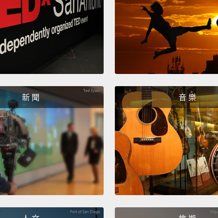
that li
trees a
不過要
樣喘氣
學家找
以來，
新 聞
音 樂
樹幹或
幾乎每
子，牠
What s
weathe
air ar
bodies