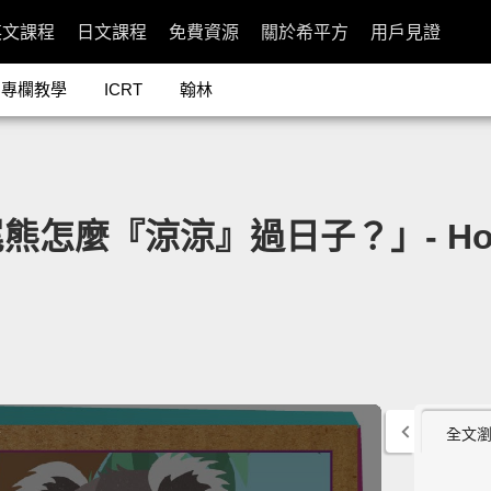
英文課程
日文課程
免費資源
關於希平方
用戶見證
專欄教學
ICRT
翰林
『涼涼』過日子？」- How Do K
全文