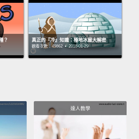
是小狗們吐舌然後短促地呼吸的時候。隨著舌頭和鼻子
氣變乾，那能讓狗狗們不熱－－很像你的汗乾掉時。
u know who has an even bigger problem keeping
種？
真正的『冷』知識：極地冰屋大解密
Koalas.
Koalas live in parts of Australia, where it
觀看次數：49862 • 2018-01-29
t really hot and dry, especially in the summer.
But
 can't sweat!
And when it gets really hot, they don't
 lick themselves,
because doing that can use up a
water in their bodies.
And when you live in a hot, dry
 water can be really hard to come by.
And that's why
 don't normally drink very much.
Instead, they
達人教學
y get the water they need from the leaves they eat.
道誰更難保持涼快嗎？無尾熊。無尾熊住在澳洲部份地
裡的天氣可以變得極乾燥炎熱，特別是在夏天。但無尾