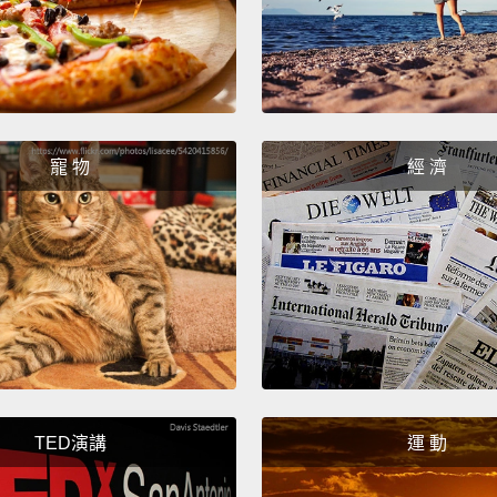
熊不會
為那樣
方時，
太多水
份。
寵 物
經 濟
But if 
themse
do?
We
koalas
a long
lot of 
or bran
TED演講
運 動
becaus
but th