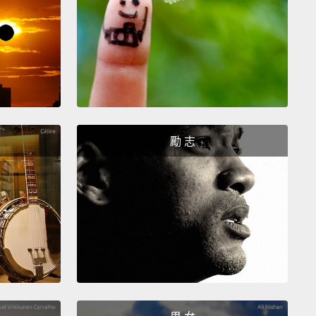
ve in trees too,
but they don't feel the need to hug
ll the time.
是無尾熊不會流汗，然後牠們又不喜歡舔自己或像狗一
，那一隻快熱死的無尾熊該怎麼辦？嗯，就在最近，科
出了無尾熊保持涼快的方法。牠們抱樹!你沒聽錯!長久
科學家們注意到無尾熊在很多時候，牠們的雙手會繞在
勵 志
樹枝上。那或許好像不怎麼讓人意外，因為無尾熊的確
分每秒都待在樹上，但還有其他很多動物，像是一些猴
們也住在樹上，不過牠們就不覺得有必要一直抱著樹。
cientists discovered is that even when the
r's hot,
the trees are usually a lot cooler than the
ound them.
So, by spreading as much of their
 against the trees as possible, koalas can cool