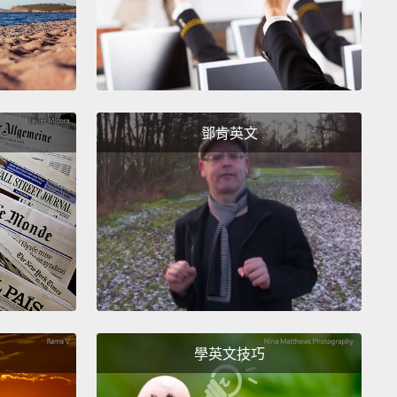
流汗!而且當天氣真的變很熱時，牠們不喜歡舔自己，因
做會消耗體內許多水份。而當你住在一個又熱又乾的地
水可能真的很難取得。那就是為什麼無尾熊一般不會喝
。取而代之，牠們通常會從食用的樹葉中獲得需要的水
鄧肯英文
koalas can't sweat, and they don't like to lick
lves or pant like a dog,
then what's a hot koala to
ll, just recently, scientists have figured out how
 keep cool.
They hug trees!
You heard me right!
For
 time, scientists have noticed that koalas spend a
their time
with their arms wrapped around the trunk
ch of a tree.
That might not seem so surprising,
學英文技巧
e koalas do spend almost all their time in the trees,
ere are plenty of other animals, like some monkeys,