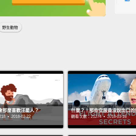
樣又踢
英
中
免費功能
功能升級
汗水，
在熱的
野生動物
But the
Dogs, 
their b
their 
pant—
with t
tongue
when y
會那麼喜歡汪星人？
什麼？！那些空服員沒說出口的
但問題
 • 2018-02-22
觀看次數：21274 • 2018-03-16
狗只能
墊。因