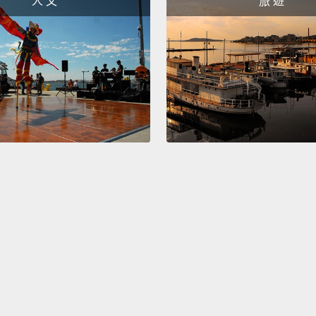
人 文
旅 遊
thems
themse
科學家
很多。
能讓自
無尾熊
Thanks
in the
scienc
謝謝收
物和各