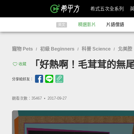
希式五次全系列
精選影片
片語俚語
英文
寵物 Pets
初級 Beginners
科普 Science
北美腔
/
/
/
「好熱啊！毛茸茸的無尾熊怎麼
收藏
分享給好友：
觀看次數：35467 •
2017-09-27