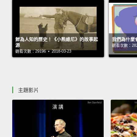
鮮為人知的歷史！《小熊維尼》的故事起
我們為什麼
源
觀看次數：28253
觀看次數：29196 • 2018-03-23
主題影片
演 講