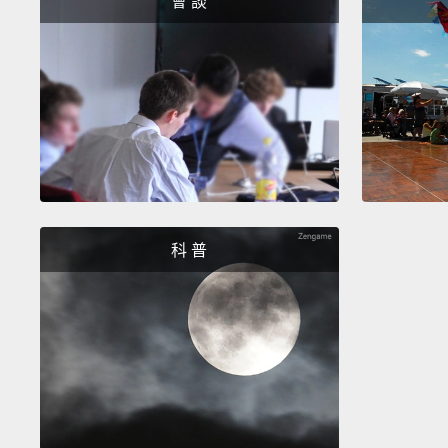
會 談
科 普