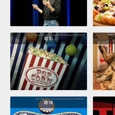
電 影
趣 味