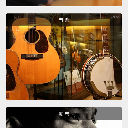
音 樂
勵 志