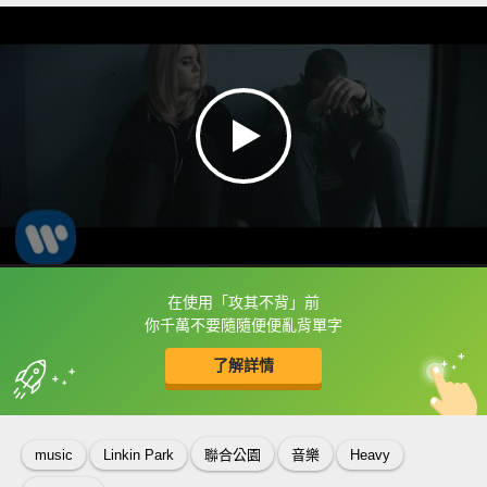
在使用「攻其不背」前
框選或點兩下字幕可以直接查字典喔！
你千萬不要隨隨便便亂背單字
了解詳情
英
中
收錄佳句
功能升級
music
Linkin Park
聯合公園
音樂
Heavy