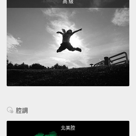
高 級
腔調
北美腔