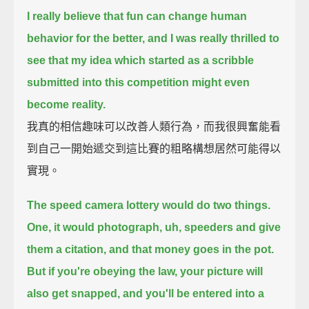
I really believe that fun can change human
behavior for the better,
and I was really thrilled to
see that my idea which started as a scribble
submitted into this competition
might even
become reality.
我真的相信趣味可以改善人類行為，而我很興奮能看
到自己一開始遞交到這比賽的粗略構想居然可能得以
實現。
The speed camera lottery would do two things.
One, it would photograph, uh, speeders and give
them a citation,
and that money goes in the pot.
But if you're obeying the law, your picture will
also get snapped,
and you'll be entered into a