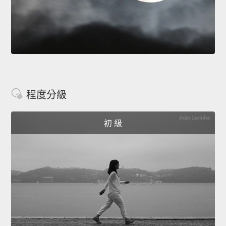
程度分級
初 級