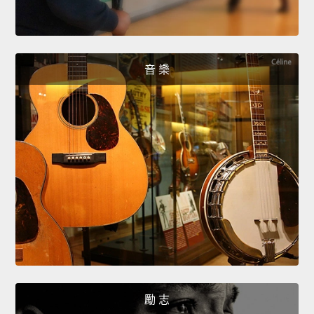
音 樂
勵 志