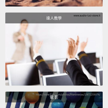
達人教學
電 影