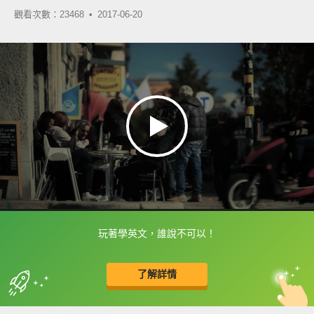
觀看次數：23468 •
2017-06-20
玩著學英文，誰說不可以！
框選或點兩下字幕可以直接查字典喔！
了解詳情
英
中
收錄佳句
功能升級