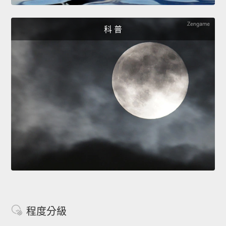
科 普
程度分級