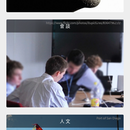
會 談
人 文