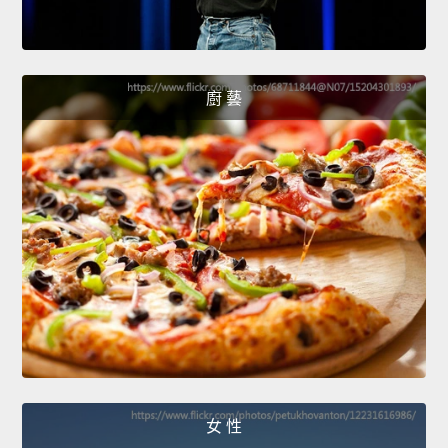
廚 藝
女 性