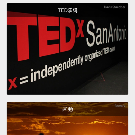
TED演講
運 動