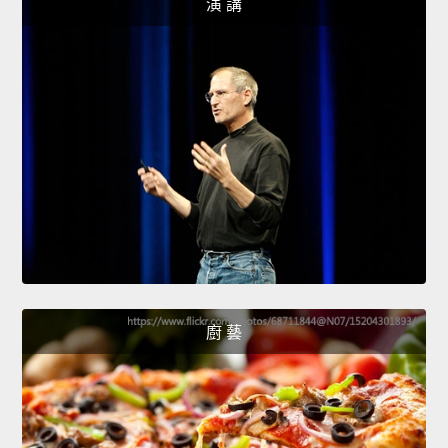
演 講
廚 藝