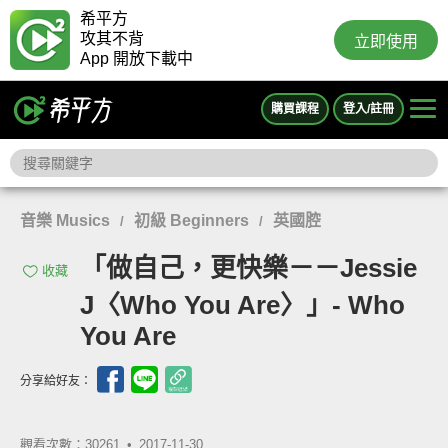
希平方
攻其不背
立即使用
App 開放下載中
購買課程
登入/註冊
音樂 Musics
初級 Beginners
英國腔
/
/
「做自己，更快樂－－Jessie
收藏
J〈Who You Are〉」- Who
You Are
分享給好友：
觀看次數：30261 •
2017-11-30