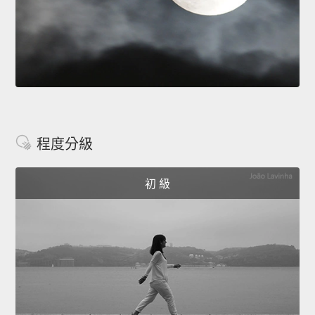
程度分級
初 級