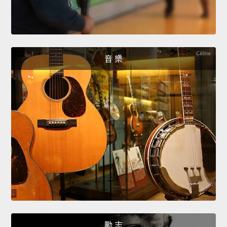
音 樂
勵 志