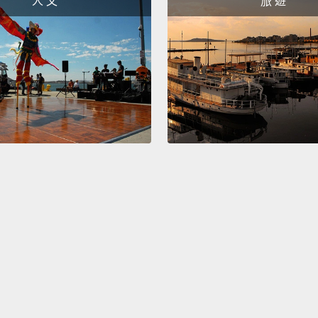
人 文
旅 遊
我的榮
Oh, no
喔，不
Thank
非常謝
So, wa
所以，
I woul
bit mo
我不能
較有興