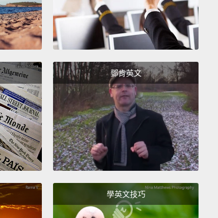
 be great.
。
xcuse me?
鄧肯英文
好意思？
an I get for you?
你們點些什麼呢？
haven't...I haven't seen you here before. I've been
ite a few times. I've...
沒有...我之前沒在這看過你耶。我來這裡滿多次了。我...
學英文技巧
m quite new.
是新來的。