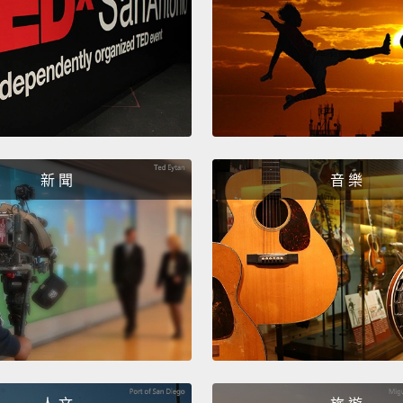
Okay.
好。
Can I 
我可以
Sorry.
新 聞
音 樂
抱歉。
Two gl
兩杯白
Oh, th
喔，謝
It's m