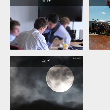
會 談
科 普