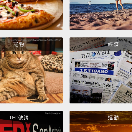
That'd
那很棒
Uh, e
寵 物
經 濟
呃，不
What c
我能幫
Oh! I 
here qu
喔!我
TED演講
運 動
Oh, I'
喔，我