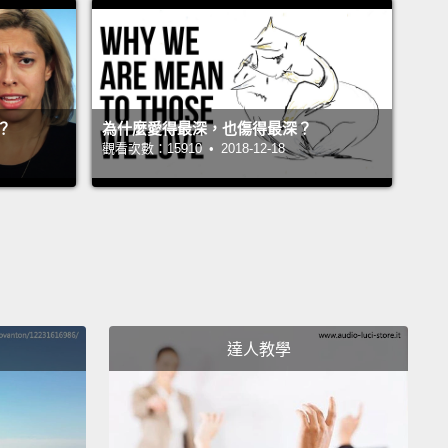
來點喝的嗎？
eah. Let's, um...
好。我們點個，嗯...
？
為什麼愛得最深，也傷得最深？
觀看次數：15910 • 2018-12-18
of white?
酒？
達人教學
asses of white.
酒。