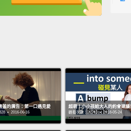
很好。
英
中
免費功能
功能升級
Yes, y
對、對
What d
你對 L
She wa
her fa
她很健
需要要
Right.
害羞的廣告：第一口遇見愛
超萌！小小孩給大人的約會建議是.
 • 2016-06-16
觀看次數：22783 • 2018-05-24
好的。
Should