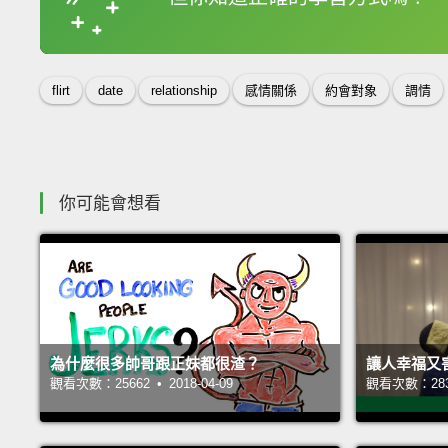
收錄佳句
flirt
date
relationship
感情關係
約會對象
調情
你可能會想看
為什麼很多帥哥跟正妹都很渣？
讓人幸福又
觀看次數：25662 • 2018-04-09
觀看次數：28328