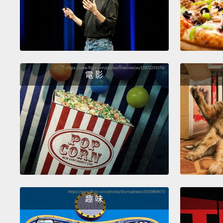
電 影
趣 味