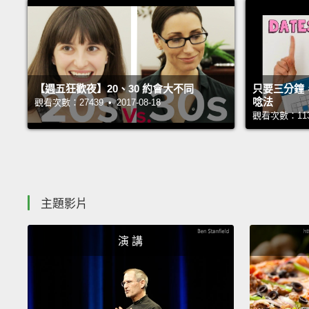
【週五狂歡夜】20、30 約會大不同
只要三分鐘
唸法
觀看次數：27439 • 2017-08-18
觀看次數：11389
主題影片
演 講