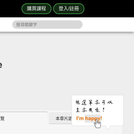
購買課程
登入/註冊
e
瀏覽
本章片語 (8)