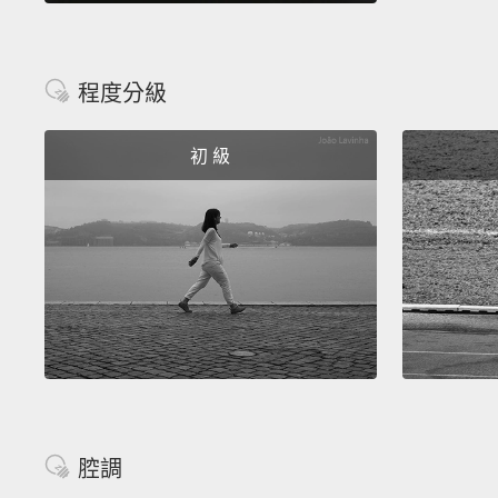
程度分級
初 級
腔調