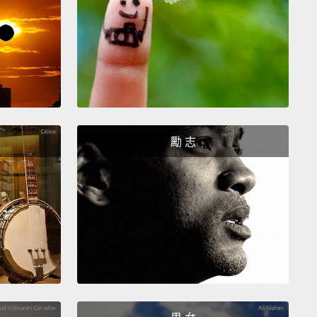
get you anything?
幫你們點些什麼呢？
 Yeah, two glasses of wine.
勵 志
對，兩杯酒。
asses of white wine, absolutely. Coming up.
酒，沒問題。馬上來。
ank you.
謝。
y pleasure.