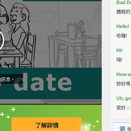
Bad Da
糟糕約
Hello!
哈囉!
Hi!
嗨!
How a
動訊息。
妳好嗎
Uh, go
很好，
直接查字典喔！
Very w
了解詳情