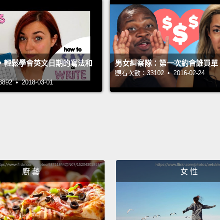
我們要
Yeah, y
好啊，
，輕鬆學會英文日期的寫法和
男女糾察隊：第一次約會誰買單
觀看次數：33102 • 2016-02-24
Glass 
2 • 2018-03-01
點杯白
Yeah!
好啊!
Yeah.
廚 藝
女 性
好。
Two gl
兩杯白