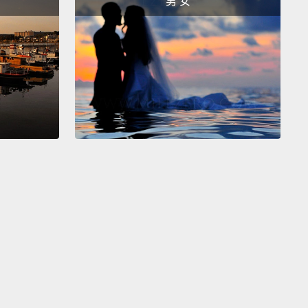
男 女
幸。
, it's my pleasure.
，是我的榮幸。
 you very much.
謝。
s it a good date?
這是個好約會嗎？
dn't say it was a good date.
Well, she seemed a little
re interested in the waiter than she did in me.
說是很好的約會。嗯，比起我，她似乎對那個服務生比
趣。