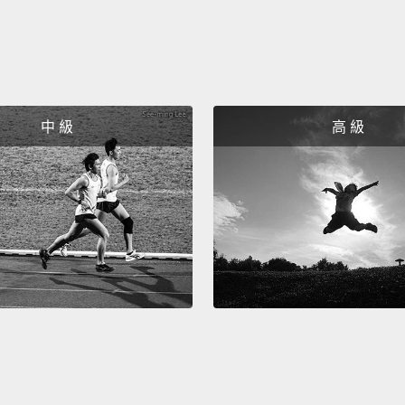
Anyway
所以你
I work 
我做廣
中 級
高 級
Oh, ni
喔，很
There 
為您上
Oh, th
good a
喔，謝
作多久