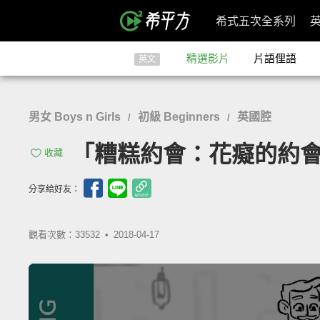
希式五次全系列
精選影片
片語俚語
英文
男女 Boys n Girls
初級 Beginners
英國腔
/
/
「糟糕約會：花癡的約會對象」- 
收藏
分享給好友：
觀看次數：33532 •
2018-04-17