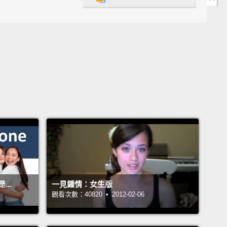
不好意思，妳叫 Laura？
es. Sorry, I should have made that clear.
。抱歉，我應該先講清楚的。
id you think of Laura at first?
aura 的第一印象如何？
s very chatty.
She came in; she had a big smile on
ce. I mean, what more could you want?
談。她走進來，臉上掛著大大的微笑。我的意思是，還
求更多嗎？
..
一見鍾情：女生版
觀看次數：40820 • 2012-02-06
 we get some drinks?