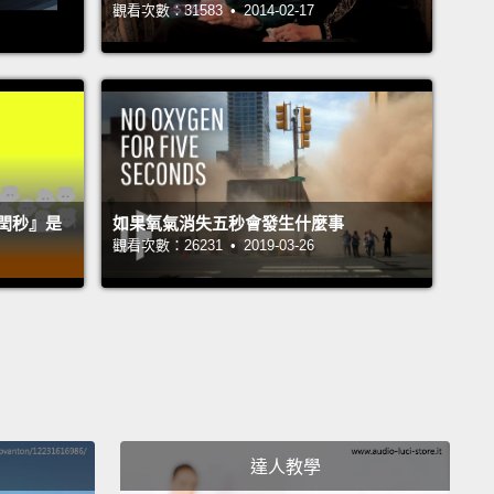
觀看次數：31583 • 2014-02-17
進垃圾桶!把他丟進去。三、二、一!
ys shouldn't have thrown me in a trash can!
該把我丟進垃圾桶!
 up, dork.
，臭宅。
閏秒』是
如果氧氣消失五秒會發生什麼事
觀看次數：26231 • 2019-03-26
id you just say?
說什麼？
 "Pick it up, dork."
「撿起來，臭宅。」
re you Lil Dicky?
達人教學
Lil Dicky 嗎？