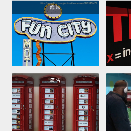
趣 味
廣 告