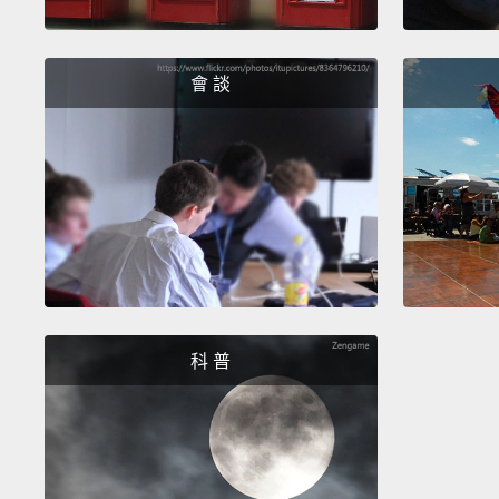
會 談
科 普