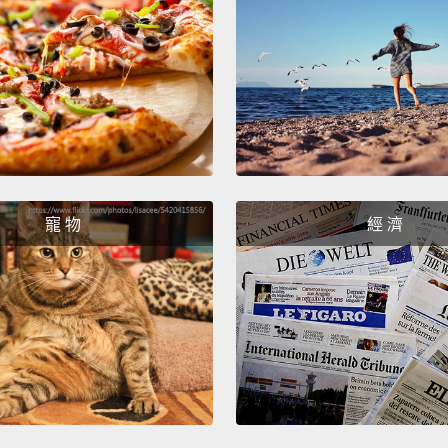
Yeah?
是啊？
Yo, Li
Yo，L
Okay, 
寵 物
經 濟
turned 
proba
好喔，
個小人
Ay, suc
欸，吃我