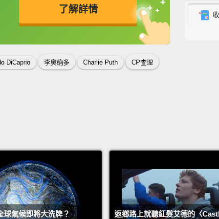
Earth
了解詳情
〈地球
英
中
免費功能
功能升級
You're 
你遲到
o DiCaprio
李奧納多
Charlie Puth
CP查理
Yeah, 
因為公
Can we
我們可
Shut u
閉嘴，
Now, g
全球氣候即將大洗牌？
返鄉路上就聽紅髮艾德的〈Castle 
one!