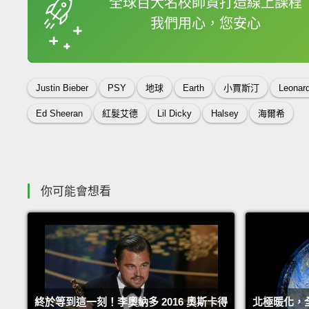
全球百大名校師資打造線上課程
我們用心，您安心
收錄佳句
Justin Bieber
PSY
地球
Earth
小賈斯汀
Leonard
Ed Sheeran
紅髮艾德
Lil Dicky
Halsey
海爾希
你可能會想看
終於等到這一刻！李奧納多 2016 奧斯卡得
北極暖化，