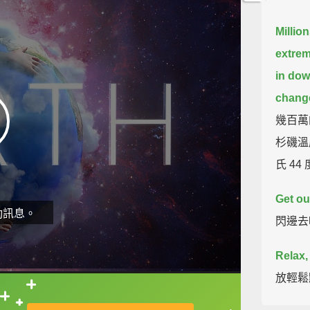
Millio
extrem
in dow
change
幾百萬
杉磯溫度
氏 4
Get ou
動訊息。
閃邊去
Relax,
放輕鬆
直接查字典喔！