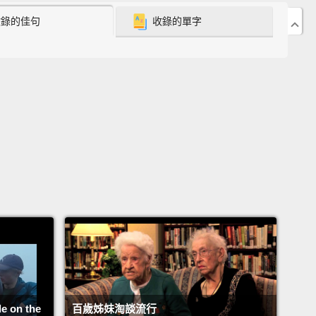
收錄的佳句
收錄的單字
〉
late!
了!
the bus overheated or something.
車過熱還是什麼的。
 just please go inside?
以進去裡面嗎？
p, dude!
白癡!
et him in the trash!
Get him in the trash.
Three, two,
on the
百歲姊妹淘談流行