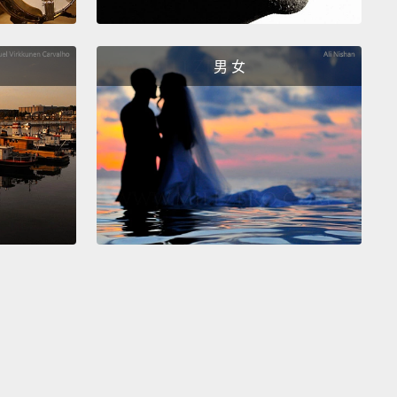
s an environmental crisis right now. You're just
litter on the street? Grow up!
男 女
們面臨環境危機耶。你們還要在街上亂丟垃圾嗎？幾歲
p, world?
It's your boy, just one of the guys down
ell, I could be more specific.
Uh, I'm a human.
And
wanted to, you know, for the sake of all of us
ings out there, just wanted to say:
界，你好嗎？我是你的孩子，只是其中一個住在下面的
，我可以講得再精確一點。呃，我是人類。我只是想，
們這些住在這裡的凡人，只是想說：
e the earth
地球