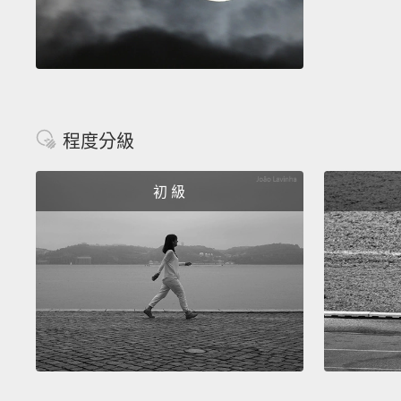
程度分級
初 級