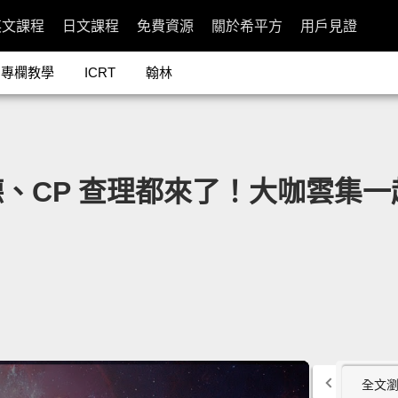
英文課程
日文課程
免費資源
關於希平方
用戶見證
專欄教學
ICRT
翰林
CP 查理都來了！大咖雲集一起唱
全文