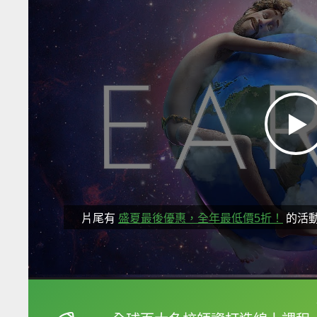
片尾有
盛夏最後優惠，全年最低價5折！
的活
框選或點兩下字幕可以