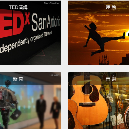
Suck y
TED演講
運 動
吃你的
How ab
my but
要不要
Whoa!
哇啊!
新 聞
音 樂
Pick u
把垃圾
He's tr
他想要