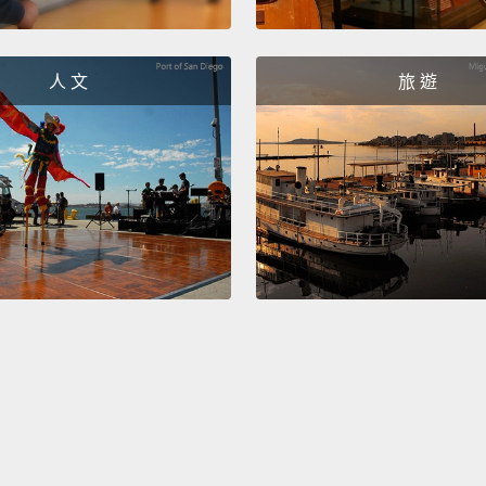
There'
gonna 
人 文
旅 遊
現在我
了!
What u
here.
W
I just 
earthl
嗨，世
人。好
為了我
We lov
我們愛