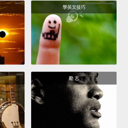
our butt?
學英文技巧
屁股？
out you take that perfectly round head and suck
t? How about that?
我壓著你圓滾滾的頭來吃我的屁股？要不要啊？
Hey, police.
喂，警察杯杯。
勵 志
p the trash.
撿起來。
yna eat our butt.
吃我們的屁股。