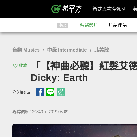
希式五次全系列
精選影片
片語俚語
英文
音樂 Musics
中級 Intermediate
北美腔
/
/
「【神曲必聽】紅髮艾德、
收藏
Dicky: Earth
分享給好友：
觀看次數：29840 •
2019-05-09