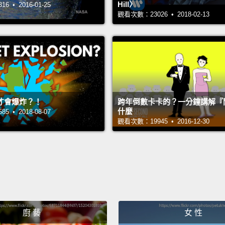
Hill〉
 • 2016-01-25
把他丟
觀看次數：23026 • 2018-02-13
You gu
你們不
Pick it
撿起來
才會爆炸？！
跨年倒數卡卡的？一分鐘講解『
什麼
 • 2018-08-07
觀看次數：19945 • 2016-12-30
What d
你剛剛
I said,
我說：
Hey, a
廚 藝
女 性
嘿，你是 