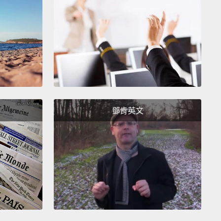
Hello.
哈囉。
l Dicky, my brother thinks you suck.
il Dicky，我哥覺得你爛透了。
your brother probably sucks.
Look at how you
鄧肯英文
out. You're a rat.
Your whole household is
bly completely mismanaged.
你哥可能也爛透了。看看你長成什麼樣子。你不過就是
。你們家大概沒什麼家教吧。
k my butt, Lil Dicky.
的屁股吧，Lil Dicky。