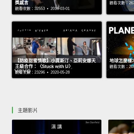
獎感言
觀看次數：26316
觀看次數：32553 • 2016-03-01
【防疫甜蜜情歌】小賈斯汀、亞莉安娜天
地球怎麼樣
王級合作：〈Stuck with U〉
觀看次數：20585
觀看次數：23296 • 2020-05-28
主題影片
演 講