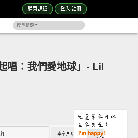
購買課程
登入/註冊
：我們愛地球」- Lil
瀏覽
本章片語 (0)