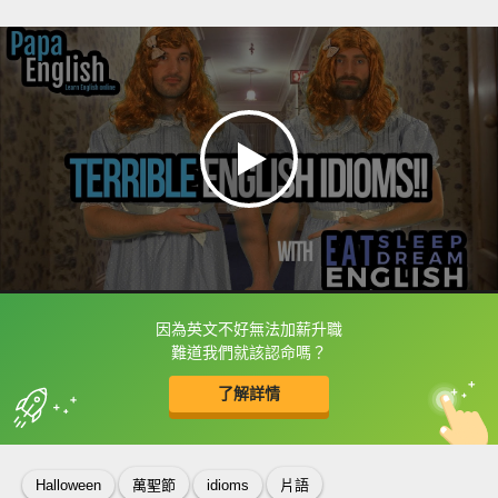
因為英文不好無法加薪升職
框選或點兩下字幕可以直接查字典喔！
難道我們就該認命嗎？
了解詳情
英
中
收錄佳句
功能升級
Halloween
萬聖節
idioms
片語