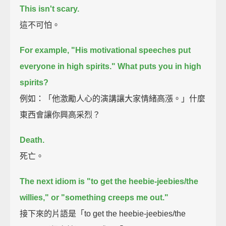
This isn't scary.
這不可怕。
For example, "His motivational speeches put
everyone in high spirits."
What puts you in high
spirits?
例如：「他激勵人心的演講讓大家情緒高漲。」什麼
東西會讓你興高采烈？
Death.
死亡。
The next idiom is "to get the heebie-jeebies/the
willies," or "something creeps me out."
接下來的片語是「to get the heebie-jeebies/the