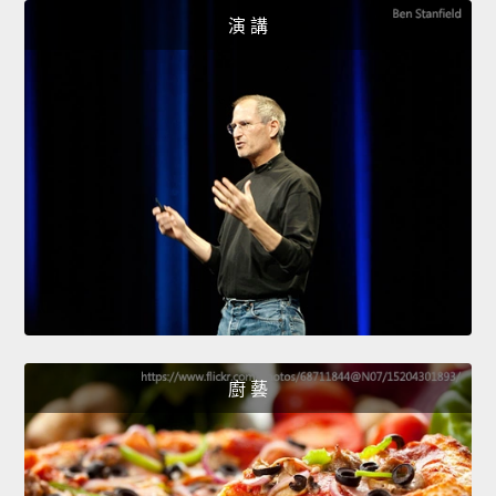
演 講
廚 藝