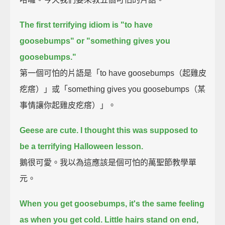
The first terrifying idiom is
"to have
goosebumps" or "something gives you
goosebumps."
第一個可怕的片語是「to have goosebumps（起雞皮
疙瘩）」或「something gives you goosebumps（某
事情讓你起雞皮疙瘩）」。
Geese are cute.
I thought this was supposed to
be a terrifying Halloween lesson.
鵝很可愛。我以為這應該是個可怕的萬聖節教學單
元。
When you get goosebumps, it's the same feeling
as when you get cold.
Little hairs stand on end,