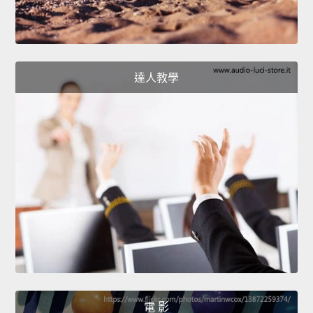
達人教學
電 影