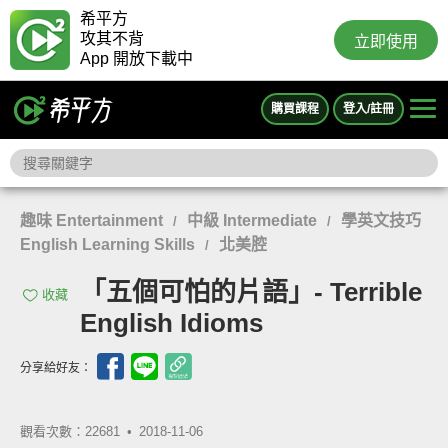
希平方
攻其不背
立即使用
App 開放下載中
購買課程
登入/註冊
趣味 Entertainment
中級 Intermediate
學英文技巧
/
/
English Learning Skills
北美腔
/
「五個可怕的片語」- Terrible
收藏
English Idioms
分享給好友：
觀看次數：22681 •
2018-11-06