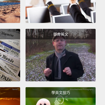
...尿布滷汁!
like, uh... It's got some fruit notes.
像，呃...有點水果味。
鄧肯英文
it shitrus?!
這是屎味柑橘嗎？!
aste it!
嚐得到!
omic!
有原子彈的威力!
學英文技巧
t's stinging! It's stinging! It's...burning!
My eyes... It's
eyes.