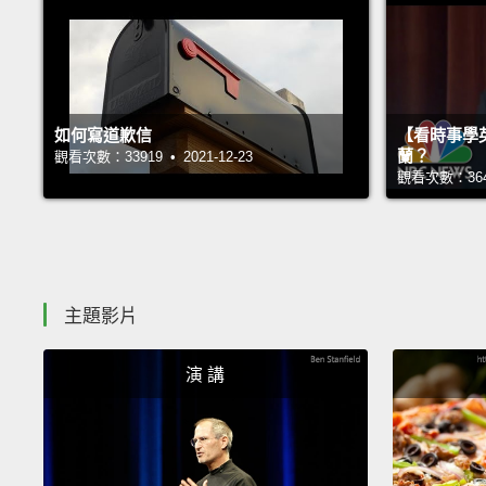
如何寫道歉信
【看時事學
蘭？
觀看次數：33919 • 2021-12-23
觀看次數：36404
主題影片
演 講