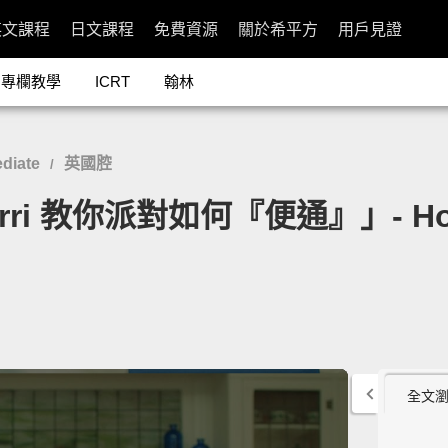
英文課程
日文課程
免費資源
關於希平方
用戶見證
專欄教學
ICRT
翰林
diate
英國腔
/
 教你派對如何『便通』」- How to 
全文