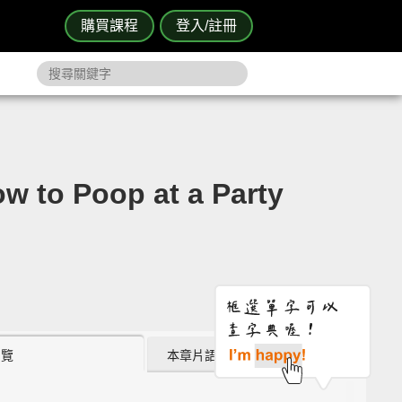
購買課程
登入/註冊
Poop at a Party
瀏覽
本章片語 (3)