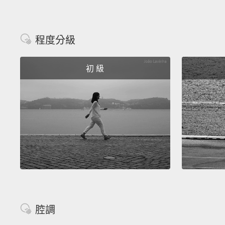
程度分級
初 級
腔調