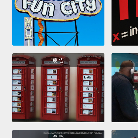
廣 告
會 談