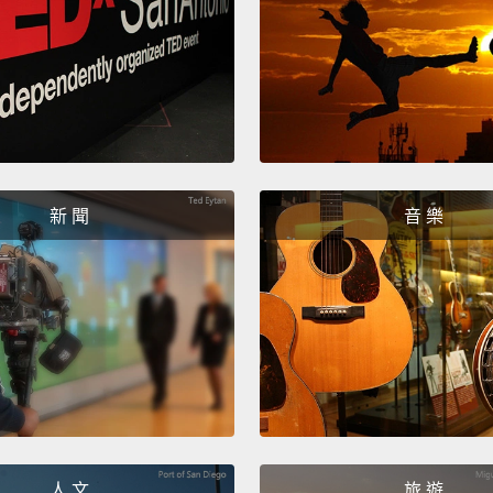
好...
She ru
她毀了
Go in 
到草叢
新 聞
音 樂
Oh, thi
噢，這
You tuc
and bo
P-p-pu
gotten
人 文
旅 遊
妳縮回