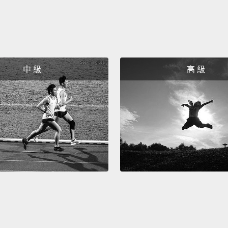
Please
請容我
Before
中 級
高 級
bowl w
在妳端出
Nice.
You di
Yeah!
right?!
讚。唷
剛拉屎
吧？!耶