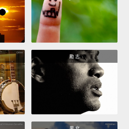
刺!好刺!它在...燃燒!我的眼睛... 在我的眼睛裡。
ined my dinner!
我的晚餐!
the Bushes
堆裡
勵 志
s is really important. I better take this.
Excuse me.
真的很重要。我最好接一下這通電話。容我離開一下。
k that turtlehead back in its shell and toot, scoot,
ogie to the backyard.
You pop a squat and push it.
sh it real good.
And just when you think you've
 away with your rectal ruse...
男 女
便意，然後一邊發出噗噗噗的聲響，快步疾走到後院。