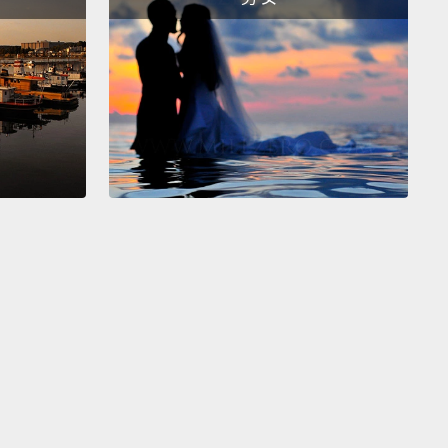
解放並使力推擠。推、推、推得極為賣力。而正當妳以
發現妳直腸耍的小花招時...
 Please...I—I won't tell if you don't tell.
求妳了...我－－如果妳不說出去我就不會說。
l!
沒有!
Why can't you be a nice grandma that bakes pies
its sweaters?
？為什麼妳不能是一個烤派和織毛衣的好奶奶？
o-Pourri
o-Pourri