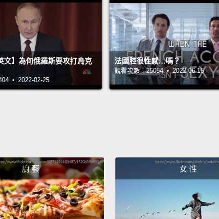
在妳回
成的柑
桌。
英文】為何俄羅斯要攻打烏克
法國腔很性感…嗎？
That w
觀看次數：25054 • 2022-06-16
 • 2022-02-25
And th
love.
M
come 
with k
那是個
我，然
廚 藝
女 性
噢，也
但我會
Smells 