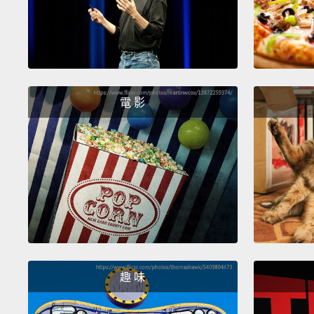
電 影
趣 味