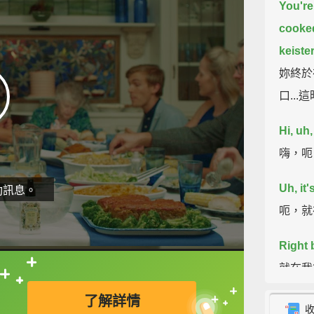
You're
cooked
keiste
妳終於
口..
Hi, uh
嗨，呃
Uh, it'
動訊息。
呃，就
Right 
就在我
直接查字典喔！
了解詳情
Now, w