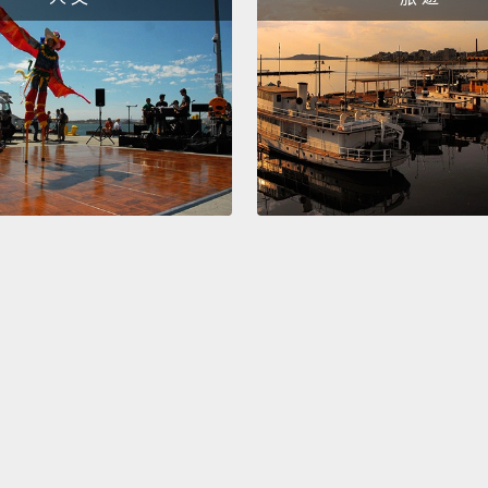
妳蹲下
為沒人
Please!
拜託!
No dea
門兒都
Why?
and kn
為什麼
Use Po
使用 Po