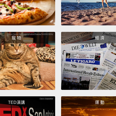
聞起來像
Smells 
聞起來
寵 物
經 濟
Is...is 
這...
I can t
我可以
It's at
這臭味
TED演講
運 動
It's...i
in my 