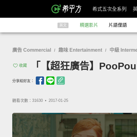
希式五次全系列
精選影片
片語俚語
英文
廣告 Commercial
趣味 Entertainment
中級 Interme
/
/
「【超狂廣告】PooPourri
收藏
分享給好友：
觀看次數：31630 •
2017-01-25