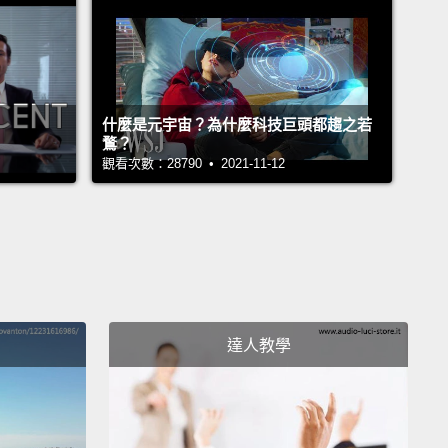
應大自然之母對屁股的召喚後，妳在空氣中噴滿人工合
橘味，盼望昨晚墨西哥捲餅的氣味不會跟著妳回到餐
什麼是元宇宙？為什麼科技巨頭都趨之若
as a bad choice.
They're gonna know my secrets.
鶩？
觀看次數：28790 • 2021-11-12
ey're gonna hate me, and I'm never gonna find
aybe more, maybe more, oh, maybe more.
Oh,
on. Come on.
And everyone's gonna be married
ids, and I'm gonna be a lone lady with cats!
糟透的選擇。他們會知道我的秘密。而且他們會討厭
後我就再也找不到愛了。也許再多點，也許再多點，
達人教學
許再多點。噢，來吧。來吧。所有人都會結婚生小孩，
變成一個只有貓咪作伴的孤單老女人!
like...diaper gravy!