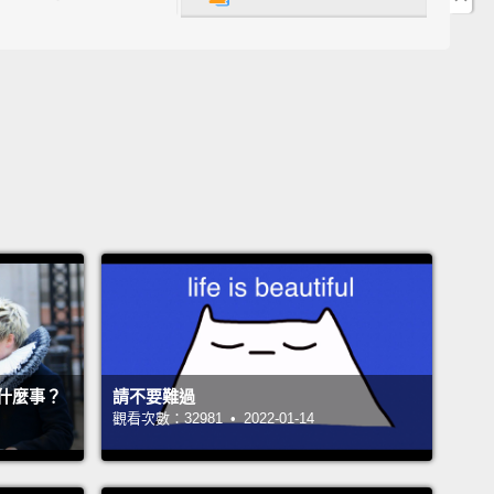
妳要怎麼做？
ally hot.
Most of the time I get real big trolls.
I need
elp me out!
很性感。我之前大部分都是遇到大醜男。我需要你。幫
!
Aerosol
氣芳香劑
gosh. What did I do?
What did I eat?
Oh, no!
!
天。我做了什麼？我吃了什麼？喔，不!
什麼事？
請不要難過
you answer Mother Nature's booty call, you fill the
觀看次數：32981 • 2022-01-14
h synthetic citrus,
hoping the scent of last night's
o won't follow you back to the table.