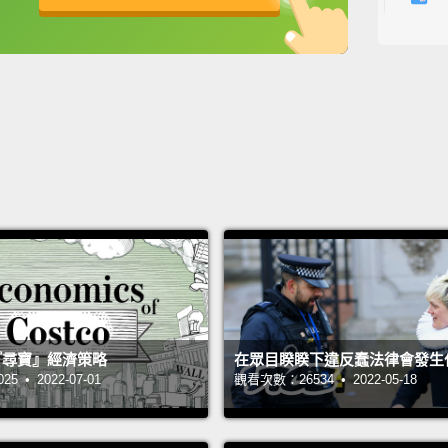
現在，
英
中
免費功能
功能升級
He's re
you. H
他真的
我個忙
Spray 
噴灑空
Oh my 
我的老
 的『尋寶』經濟策略
在眾目睽睽下違反蠢法律會發生
After 
 • 2022-07-01
觀看次數：26534 • 2022-05-18
air wit
burrit