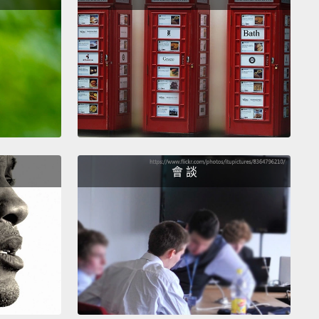
e carrots and cucumber he can eat.
會想他。我想知道他是否想我，想望著過去我們混在一
些日子。然後我領悟到他只是隻蜥蜴，而且過著蜥蜴的
活他搞不好更開心，有一個高級的籠子、溫暖的聚熱
有所有隨他吃的胡蘿蔔和小黃瓜。
that, things were never the same.
I felt empty inside.
tionship between a man and a reptile was
會 談
ing that can't be matched.
And I guess I needed to
 void.
So off I went again on my travels across the
et, searching, scouring the web for a new soul mate.
looking for something mean, exciting, impressive,
ng, a life-long companion,
and then, suddenly, I
the perfect match.