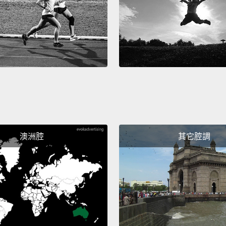
歲」高
有和人
代表赫
如何他
Little 
bigger
length
so he l
澳洲腔
其它腔調
his fav
dandel
小赫伯
寸，他
性動物