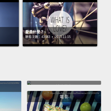
ys remember that moment placing the box on my
nd opening it up.
It was glorious.
He was perfect. I
 him Sid.
Over the next two years, a beautiful
onship blossomed between me and Sid.
We did
愛是什麼？
hing together. We went everywhere together. We
觀看次數：43583 • 2013-11-15
ike two peas in a pod.
記得將盒子擺在我的書桌上然後打開它的那一刻。那真
了。他很完美。我叫他「喜德」。接下來的兩年，我和
間發展出一段美好的關係。我們什麼事都一起做。我們
在一塊。我們形影不離地像豆莢裡的兩顆豆子。
達人教學
r, inevitably, the day came back around when I
 resit my exams for university.
By the grace of god,
電 影
ime I passed, meaning that I would be off to
ity, and Sid...
Well, Sid would have to go.
He was