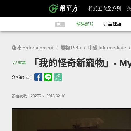
希式五次全系列
精選影片
片語俚語
英文
趣味 Entertainment
寵物 Pets
中級 Intermediate
/
/
「我的怪奇新寵物」- My N
收藏
分享給好友：
觀看次數：29275 •
2015-02-10