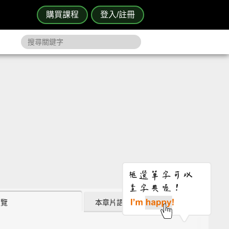
購買課程
登入/註冊
瀏覽
本章片語 (6)