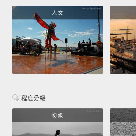
人 文
程度分級
初 級