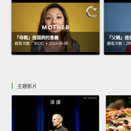
『母親』這個詞的意義
『父親』這
觀看次數：36142 • 2016-05-06
觀看次數：29826
主題影片
演 講