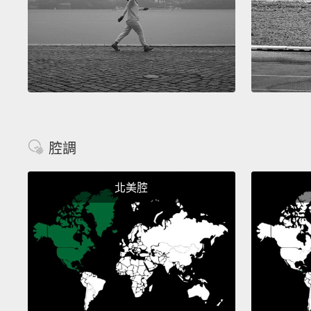
腔調
北美腔