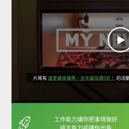
片尾有
盛夏最後優惠，全年最低價5折！
的活
框選或點兩下字幕可以
工作能力讓你把事情做好
語言能力卻讓你出色