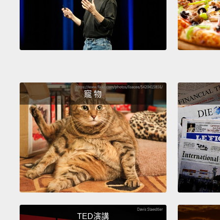
寵 物
TED演講