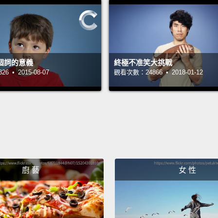
I alwa
desk a
called
relati
個詞的意義
終極不准笑大挑戰
everyt
 • 2015-08-07
觀看次數：24866 • 2018-01-12
were l
我永遠
是太棒
喜德之
到哪都
廚 藝
女 性
Howeve
had to
this t
univers