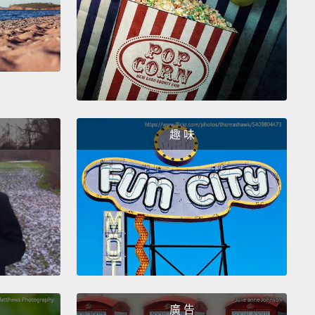
away to a loving family,
whom I'm sure provided him
vel of love and affection that we had shared over the
wo years.
But still, it was a sad day.
無可避免地，我必須重新參加我的大學考試的那天回來
上帝恩惠，這次我考過了，代表我將會離開去上大學，
... 嗯，喜德得離開。他被送給一個慈愛的家庭，我相信
趣 味
給予他我們過去兩年來共享那種程度的愛和感情。但儘
，那還是個悲傷的日子。
k about him sometimes.
I wonder whether he thinks
me, longing for the days that we used to spend
er.
And then the realization hits me that he is just a
n,
and he's probably far happier living a life of
 luxury with a fancy cage,
a warm heat lamp, and
廣 告