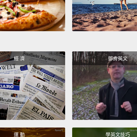
given 
the le
past t
不過，
了。蒙
而喜德
經 濟
鄧肯英文
他們會
管如此
I thin
about 
togeth
drago
dragon
運 動
學英文技巧