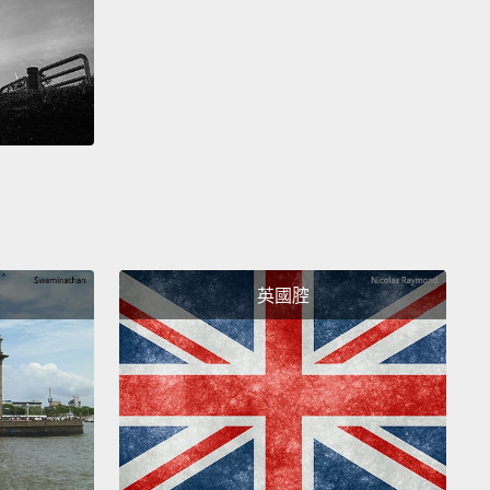
齡的烏龜，而他可是個超殺的傢伙。你知道一隻烏龜擁
類相同的壽命嗎？而且有時候，可以活長達 150 年？那
伯特的老爸經歷過兩次世界大戰。他啥也沒做，但無論
就是在那。
Herbert is just a baby, but in time, he's gonna get
.
At adult size, he'll be around 280 millimeters in
, weighing around 2.5 kilos.
And he's a herbivore,
ikes grass, ferns, flowers, tree leaves, and fruit.
But
英國腔
orite thing ever is a dandelion.
Herbert loves
ions.
We keep this for a special treat.
特只是隻寶寶，但遲早，他會長得更大。在成年的尺
的身長約會是 280 毫米，重量約 2.5 公斤。他是隻草食
，所以他喜歡草、蕨類、花、樹葉，還有水果。但他最