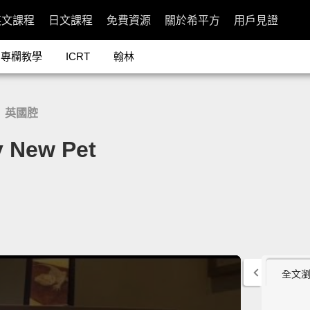
英文課程
日文課程
免費資源
關於希平方
用戶見證
專欄教學
ICRT
翰林
英國腔
/
ew Pet
全文