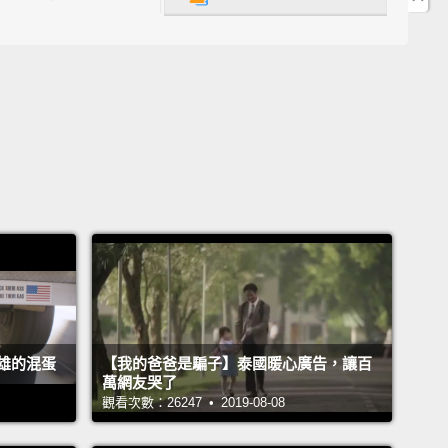
ent online and did a bit of research and came
 this: a bearded dragon. It was perfect.
I paid a visit
ocal pet shop, located the reptile section,
and
exactly what I was looking for.
I exchanged the
y—
25 pounds and 50 pence, 25 for the dragon and
p for a leftover bag of wood chips.
Buckled the box
he passenger seat, not daring to look inside, and
ed home.
上網並做了點研究，然後遇見這個： 一隻髭頰蜥。牠太
。我拜訪我家附近的寵物店，瞄準爬蟲動物區，然後恰
我正在找的東西。我付了錢－－二十五鎊五十便士，二
雄的混蛋
【我的爸爸是騙子】泰國暖心廣告，讓百
買蜥蜴，五十便士買剩下的一袋木屑。把盒子用安全帶
萬網友哭了
觀看次數：26247 • 2019-08-08
駕駛座上，不敢往裡面瞥一眼，然後回家。