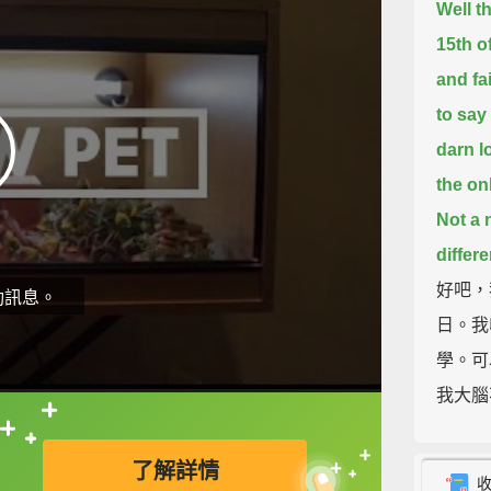
Well th
15th o
and fai
to say 
darn l
the on
Not a 
differ
好吧，我
動訊息。
日。我
學。可
我大腦
然而，
直接查字典喔！
傢伙、
了解詳情