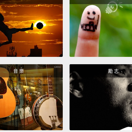
all th
我有時
起的那
奢華生
燈，還
After 
A rela
音 樂
勵 志
someth
fill the
Intern
I was 
thrilli
found 