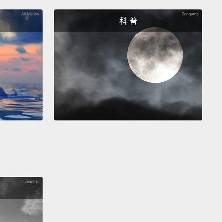
後，一切再也不一樣了。我感到內心空虛。一段一個男
隻爬蟲類動物的關係是一件無可比擬的事。我猜我需要
科 普
空虛的感覺。於是我又再次踏上漫遊網路的旅程，查
網上四處尋找新的靈魂伴侶。我在找某個出色、令人激
人印象深刻、令人興奮的，一個一輩子的夥伴，然後，
，我找到完美的配對。
out further ado, I'd like to introduce you to Herbert.
 is a tortoise at a ripe old age of one and he is a
s.
Did you know that a tortoise has the same
an as a human,
and in some cases, can live up to
ars?
That means that Herbert's dad lived through
rld Wars.
He didn't do anything, but he was there
eless.
多說，容我介紹你「赫伯特」。赫伯特是隻已屆「一