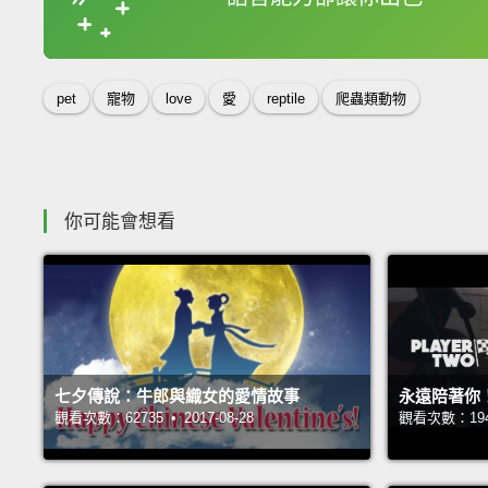
收錄佳句
pet
寵物
love
愛
reptile
爬蟲類動物
你可能會想看
七夕傳說：牛郎與織女的愛情故事
永遠陪著你
觀看次數：62735 • 2017-08-28
觀看次數：19484