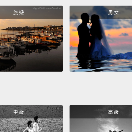
在那之
人和一
旅 遊
男 女
填補那
詢、在
動、令
剎那間
So with
Herbert
badas
lifesp
150 ye
two Wo
中 級
高 級
noneth
廢話不