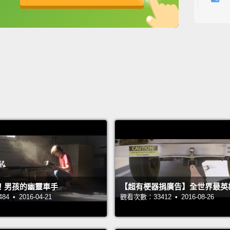
So I w
英
中
免費功能
功能升級
across
to my l
found 
mone
the 50
into t
return
於是我
完美了
恰找到
！男孩的幽靈車手
【超有梗器捐廣告】全世界最英
十五鎊
 • 2016-04-21
觀看次數：33412 • 2016-08-26
扣在副