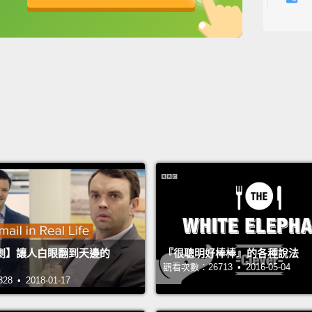
噢..
英
中
免費功能
功能升級
Now, I
me...
W
現在，
說一次
Fire h
開除他
Oh, ye
喔，對
劇】讓人白眼翻到天邊的
『很聰明好棒棒』的各種說法
What?
觀看次數：26713 • 2016-05-04
 • 2018-01-17
什麼？