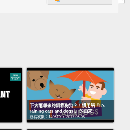
.這不對外公開啊？真對不起。
'm not pointing fingers, Frank,
but a little birdie told
hat was that again?
我沒有在指責誰，Frank，不過有小小鳥兒跟我說... 再
是什麼？
im.
。
s, yes.
啦。
下大雨哪來的貓貓狗狗？！慣用語『It's
!
raining cats and dogs!』的由來
觀看次數：140610 • 2017-06-05
!