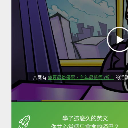
片尾有
盛夏最後優惠，全年最低價5折！
的活
框選或點兩下字幕可以
學了這麼久的英文
你甘心當個只會念的啞巴？