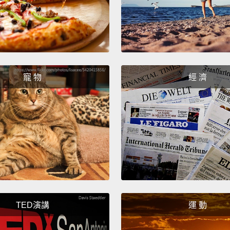
No, no
I'm be
不不，
費力氣
寵 物
經 濟
Check
將軍。
Persona
on you
it's cu
我個人
痛心，
TED演講
運 動
Oh, no,