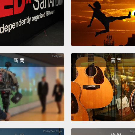
噢，不不
Curtai
your c
窗簾啊
什麼的
新 聞
音 樂
Thank
謝啦。
Oh!
An
噢!然