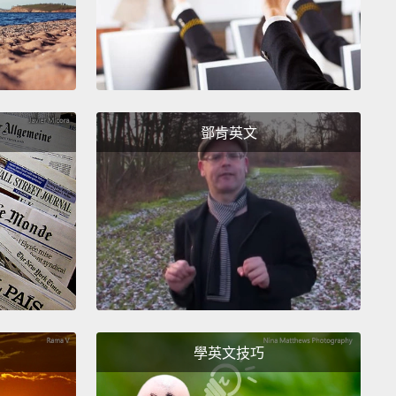
, no.
Mmm...sour cream and onion.
Frank, I feel like
ating a dead horse here.
才不呢。嗯...酸奶洋蔥口味。Frank，我覺得我好像在白
。
鄧肯英文
mate.
lly, I think you're great.
You've got a good head
r shoulders.
So as much as it pains me to say this,
rtains for you, Frank.
是認為你很優秀。你很有頭腦。所以儘管這麼說讓我很
但你完了，Frank。
學英文技巧
 no...
What's this?