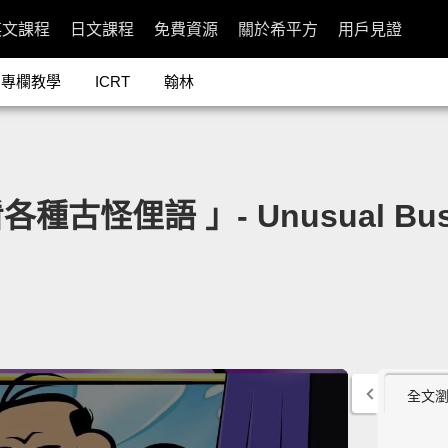
英文課程
日文課程
免費資源
關於希平方
用戶見證
專欄教學
ICRT
翰林
怪俚語 」- Unusual Busi
全文