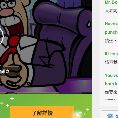
Mr. Bo
大老闆
Have a
punch
請坐，
If I cou
請容我說
動訊息。
You w
both k
你要來
眼前有
直接查字典喔！
了解詳情
Oh...is