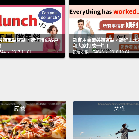
Now, d
talks.
別誤會
It's ju
英語電話會話，讓你接洽客戶
超實用商業英語會話，讓你上班
！
和大家打成一片！
不過從
 • 2017-11-01
觀看次數：54843 • 2018-10-04
Hey, y
嘿，你
I'm all
我洗耳
廚 藝
女 性
Is this
your s
是因為