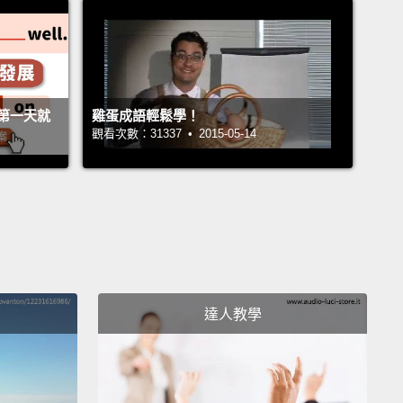
on't get the wrong impression, Frank.
But money
，Frank。但有錢就能大聲說話。
st no one ever talks to me.
第一天就
雞蛋成語輕鬆學！
觀看次數：31337 • 2015-05-14
來沒人跟我說過話。
ou cut that out!
Can I say something?
夠了喔!我可以說一句話嗎？
 ears.
恭聽。
達人教學
 about last quarter?
You don't still have a chip on
houlder, do you?
上一季嗎？你不會還耿耿於懷吧？