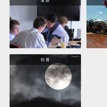
會 談
科 普