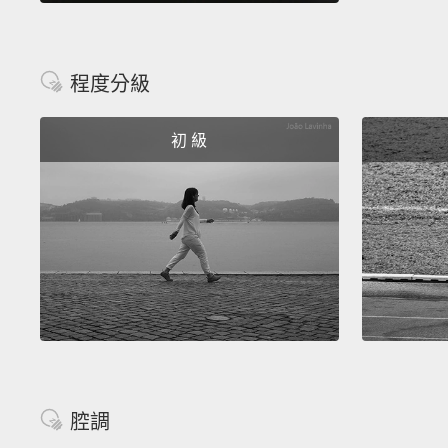
程度分級
初 級
腔調