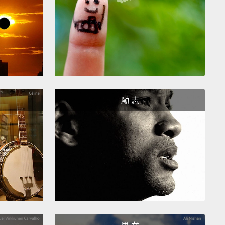
... 這什麼？
ns!
Drapes, actually. Uh, I don't know if they match
arpet or anything.
!其實是厚厚不透光的那種。呃，不知道和你的地毯還是
搭不搭。
勵 志
s.
d you're fired!
Susan, I'm ready for my two o'clock.
後你被炒魷魚了!Susan，接著我兩點的行程。