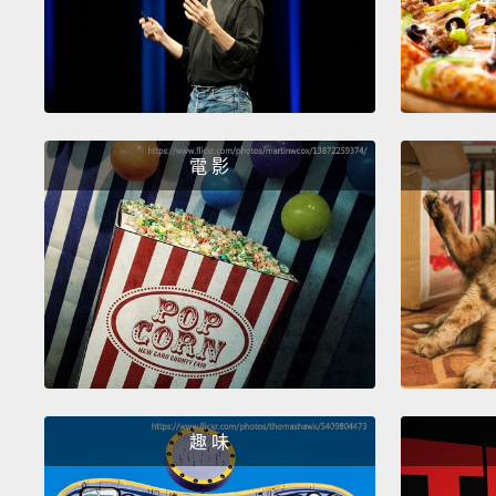
電 影
趣 味