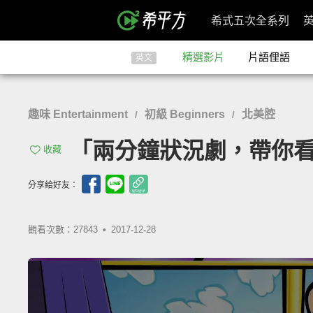
希式五次全系列
精選影片
片語俚語
英文
趣味 Entertainment
初級 Beginners
北美腔
/
/
「兩分鐘狀況劇，帶你看各種古
收藏
分享給好友：
觀看次數：27843 •
2017-12-28