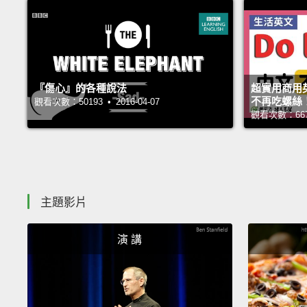
『傷心』的各種說法
超實用商用
不再吃螺絲
觀看次數：50193 • 2016-04-07
觀看次數：66744
主題影片
演 講