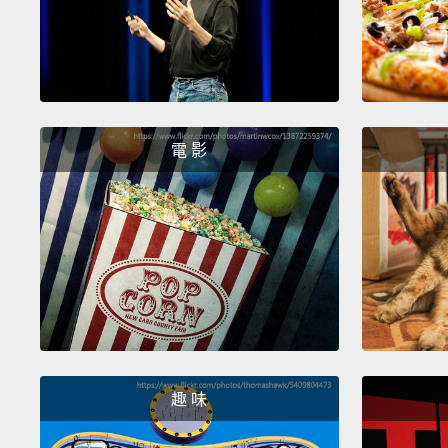
電 影
趣 味