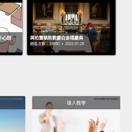
own right on the sovereign.
Push down five or six
eters. That's about two inches in old money.
Push
nd fast about two times a second like to the beat of
g Alive.
不小心說
與柏靈頓熊歡慶白金禧慶典
將你的手指扣在一起，指節向上。然後正對著金幣吊飾
觀看次數：23890 • 2022-07-28
壓。往下壓五或六公分。那是大約舊制的兩英吋。用
的壓，大約一秒兩下，就像〈Staying Alive〉的節
d you'll hurt him? Better a cracked rib than him
g the bucket!
達人教學
會傷到他嗎？壓斷肋骨總比他翹辮子好!
his up until the ambulance arrives.
這個直到救護車來。