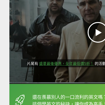
片尾有
盛夏最後優惠，全年最低價5折！
的活
框選或點兩下字幕可以
還在羨慕別人的一口流利的英文嗎
這個學英文的秘訣，讓你成為高手