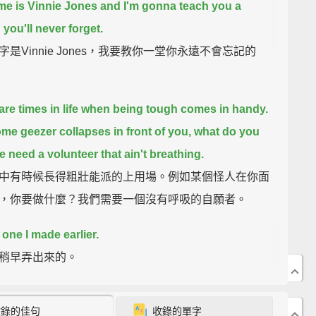
e is Vinnie Jones and I'm gonna teach you a
 you'll never forget.
字是Vinnie Jones，我要教你一堂你永遠不會忘記的
are times in life when being tough comes in handy.
me geezer collapses in front of you, what do you
 need a volunteer that ain't breathing.
中有時候長得粗壯能派的上用場。例如某個怪人在你面
，你要做什麼？我們需要一個沒有呼吸的自願者。
 one I made earlier.
稍早弄出來的。
thing you do is you check him over.
If he ain't
收錄的佳句
收錄的單字
sive or ain't breathing, or he's making noises like