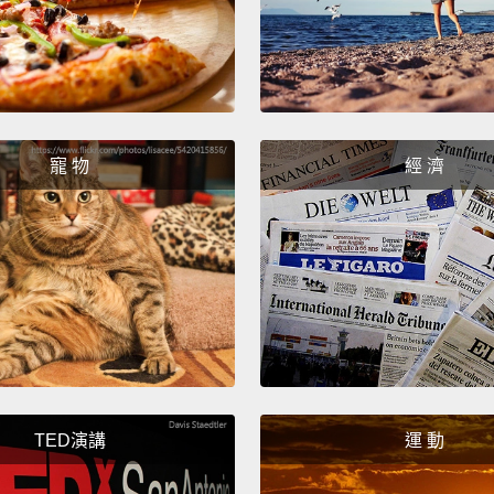
So don
fast to
hard as
所以別
寵 物
經 濟
〈St
沒看起
If you
sign u
如果你
Hear
TED演講
運 動