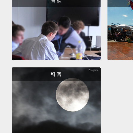
會 談
科 普