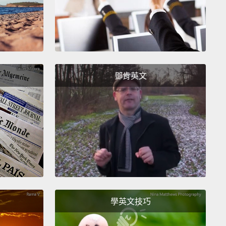
't forget: check him over, call 999, push hard and
 Staying Alive.
It works.
Hands-only CPR—it ain't as
 it looks.
忘了：仔細查看他、撥打999、用力、快速地隨著
鄧肯英文
aying Alive〉壓。它很有效。只用手的心肺復甦術－－它
來的那麼難。
 want to come in handy in an emergency, why not
p for one of our HeartStart courses.
想要在緊急事件中派上用場，為何不來報名我們
tStart課程的其中一堂。
學英文技巧