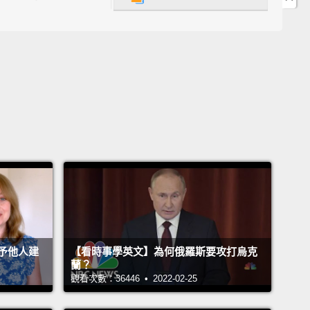
hen his heart has stopped working and he's having
ac arrest.
你做的事是仔細查看他。如果他沒反應或沒在呼吸，或
發出像這樣的聲音，然後他的心臟停止跳動，他的心搏
vely.
點。
call 999.
Then you do hands-only CPR, and no
g.
You only kiss your missus on the lips.
打999。然後你做只用手的心肺復甦術，不要嘴對嘴。
予他人建
【看時事學英文】為何俄羅斯要攻打烏克
蘭？
你老婆的嘴唇。
觀看次數：36446 • 2022-02-25
 Lock your fingers together, knuckles up. Then