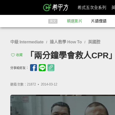
希式五次全系列
精選影片
片語俚語
英文
中級 Intermediate
達人教學 How To
英國腔
/
/
「兩分鐘學會救人CPR」- Vinn
收藏
分享給好友：
觀看次數：21872 •
2014-03-12