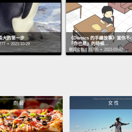
push d
centim
hard a
Stayin
長大的第一步
《Domics 的手繪故事》當你
『你也是』的時候…
看著。
 • 2021-10-29
觀看次數：31705 • 2022-03-02
處向下
力、快速
奏。
Worrie
kickin
廚 藝
女 性
擔心你
Keep t
持續做