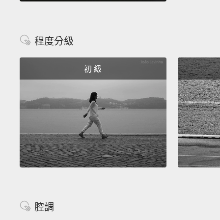
程度分級
初 級
腔調