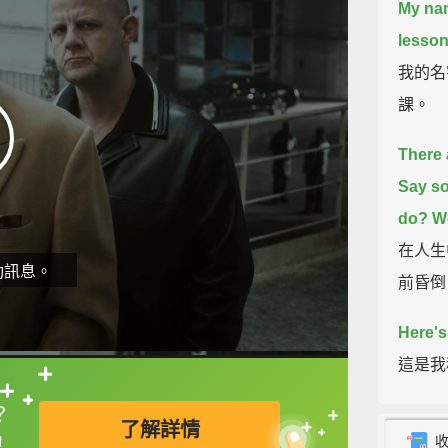
My nam
lesson
我的名
課。
There 
Say so
do?
We
在人生
動訊息。
前昏倒
Here's
這是我
直接查字典喔！
？
First 
了解詳情
！
respon