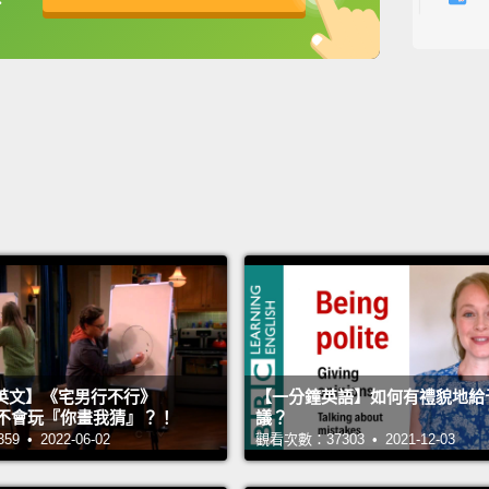
this,
t
英
中
免費功能
功能升級
a cardi
第一件
是他正
停止。
Look li
動作快
First, 
kissin
首先，
英文】《宅男行不行》
【一分鐘英語】如何有禮貌地給
n 超不會玩『你畫我猜』？！
議？
你只親
 • 2022-06-02
觀看次數：37303 • 2021-12-03
Watch.