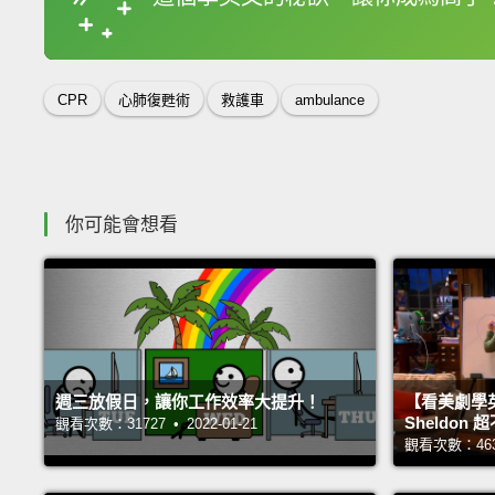
收錄佳句
CPR
心肺復甦術
救護車
ambulance
你可能會想看
週三放假日，讓你工作效率大提升！
【看美劇學
Sheldo
觀看次數：31727 • 2022-01-21
觀看次數：46359