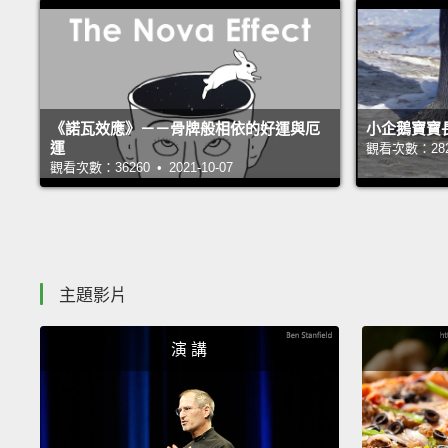
《諾瓦效應》－－骨牌般相依的好運與厄
小企鵝寶寶
運
觀看次數：28277
觀看次數：36260 • 2021-10-07
主題影片
演 講