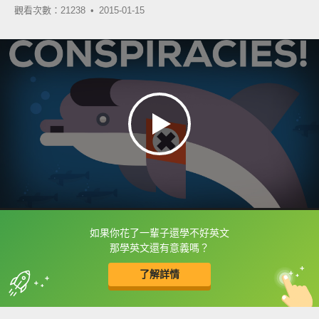
觀看次數：21238 •
2015-01-15
如果你花了一輩子還學不好英文
框選或點兩下字幕可以直接查字典喔！
那學英文還有意義嗎？
了解詳情
英
中
收錄佳句
功能升級