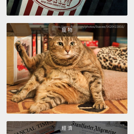
寵 物
經 濟