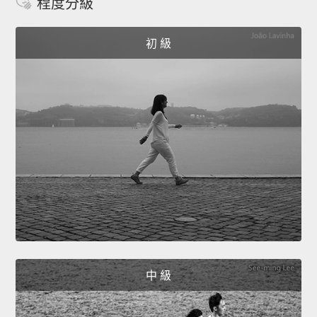
程度分級
初 級
中 級