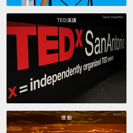
TED演講
運 動