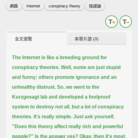
網路
Internet
conspiracy theory
陰謀論
全文瀏覽
本章片語 (0)
The Internet is like a breeding ground for
conspiracy theories.
Well, some are just stupid
and funny; others promote ignorance and an
unhealthy distrust.
So, we went to the
Kurzgesagt lab
and developed a foolproof
system to destroy not all, but a lot of conspiracy
theories.
It's really simple.
Just ask yourself,
"Does this theory affect really rich and powerful
people?"
Is the answer yes? Okay, then it's most