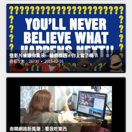
這影片會讓你驚呆—騙讚標題，你上當了嗎？
觀看次數：28730 • 2015-02-16
南韓網路新風潮：看我吃東西