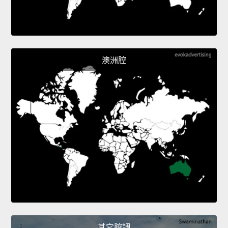
澳洲腔
其它腔調