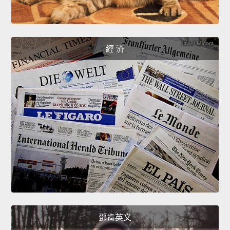
經 濟
鄧肯英文