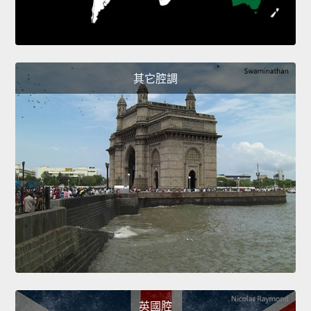
其它腔調
英國腔