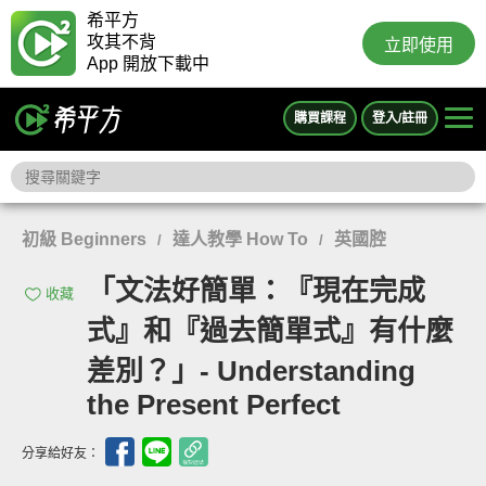
希平方
攻其不背
立即使用
App 開放下載中
購買課程
登入/註冊
初級 Beginners
達人教學 How To
英國腔
/
/
「文法好簡單：『現在完成
收藏
式』和『過去簡單式』有什麼
差別？」- Understanding
the Present Perfect
分享給好友：