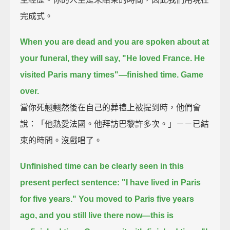
完成式。
When you are dead and you are spoken about at
your funeral,
they will say, "He loved France. He
visited Paris many times"—finished time.
Game
over.
當你死翹翹然後在自己的葬禮上被提到時，他們會
說：「他熱愛法國。他拜訪巴黎許多次。」－－已結
束的時間。沒戲唱了。
Unfinished time can be clearly seen in this
present perfect sentence:
"I have lived in Paris
for five years."
You moved to Paris five years
ago,
and you still live there now—
this is