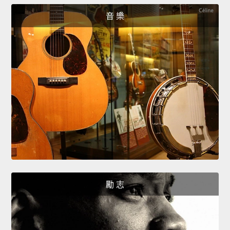
音 樂
勵 志