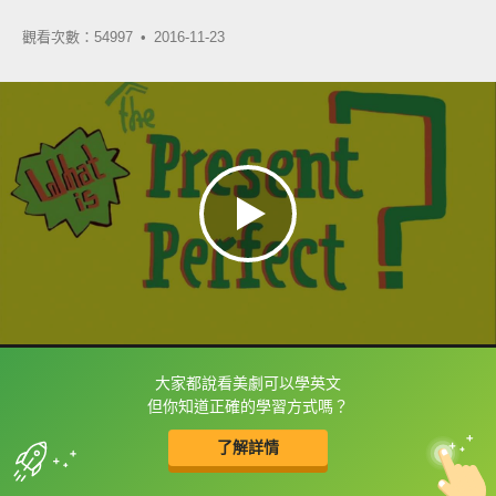
觀看次數：54997 •
2016-11-23
大家都說看美劇可以學英文
框選或點兩下字幕可以直接查字典喔！
但你知道正確的學習方式嗎？
了解詳情
英
中
收錄佳句
功能升級