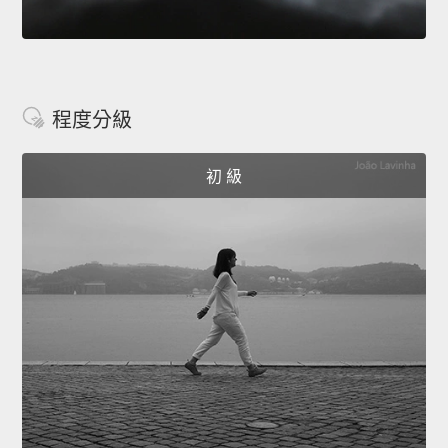
程度分級
初 級