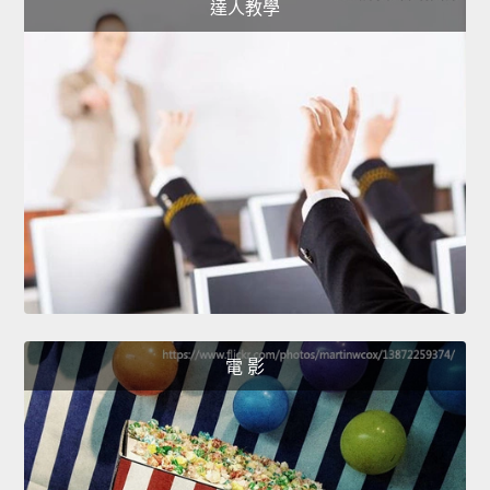
達人教學
電 影