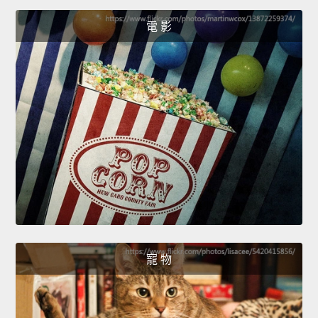
電 影
寵 物