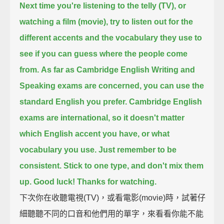
Next time you're listening to the telly (TV), or
watching a film (movie),
try to listen out for the
different accents and the vocabulary they use
to
see if you can guess where the people come
from.
As far as Cambridge English Writing and
Speaking exams are concerned,
you can use the
standard English you prefer.
Cambridge English
exams are international,
so it doesn't matter
which English accent you have, or what
vocabulary you use.
Just remember to be
consistent.
Stick to one type, and don't mix them
up.
Good luck!
Thanks for watching.
下次你在收聽電視(TV)，或看電影(movie)時，試著仔
細聽聽不同的口音和他們用的單字，來看看你能不能