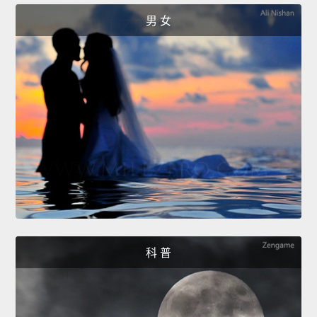
男 女
科 普