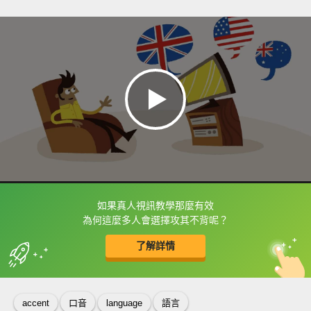
如果真人視訊教學那麼有效
框選或點兩下字幕可以直接查字典喔！
為何這麼多人會選擇攻其不背呢？
了解詳情
英
中
收錄佳句
功能升級
accent
口音
language
語言