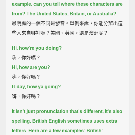
example, can you tell where these characters are
from?
The United States, Britain, or Australia?
最明顯的一個不同是發音。舉例來說，你能分辨出這
些人來自哪裡嗎？美國、英國，還是澳洲呢？
Hi, how're you doing?
嗨，你好嗎？
Hi, how are you?
嗨，你好嗎？
G'day, how ya going?
嗨，你好嗎？
It isn't just pronunciation that's different, it's also
spelling.
British English sometimes uses extra
letters.
Here are a few examples:
British: