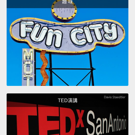
趣 味
TED演講