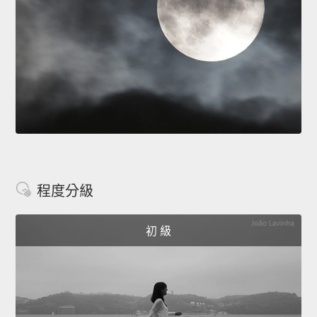
程度分級
初 級