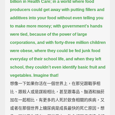
billion in Health Care;
in a world where food
producers could get away with putting fillers and
additives into your food
without even telling you
to make more money;
with government's hands
were tied, because of the power of large
corporations,
and with forty-three million children
were obese, where they could be fed junk food
everyday of their school life,
and when they left
school, they couldn't even identify basic fruit and
vegetables.
Imagine that!
想像一下如果你活在一個世界上，在那兒跟戰爭相
比、跟殺人或是謀殺相比，甚至跟毒品、酗酒和抽菸
加在一起相比，有更多的人死於飲食相關的疾病，又
或者在那個世界上糖尿病是成長最快的死亡原因。想