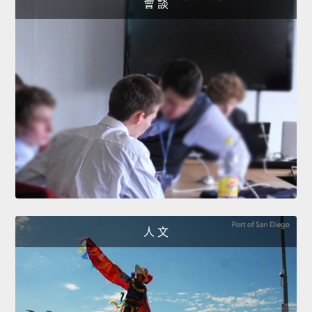
會 談
人 文