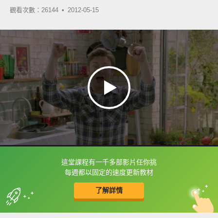
觀看次數：26144 •
2012-05-15
這堂課程有一千多部影片任你挑
框選或點兩下字幕可以直接查字典喔！
每週都以固定的速度更新教材
了解詳情
英
中
收錄佳句
功能升級