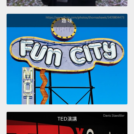
趣 味
TED演講