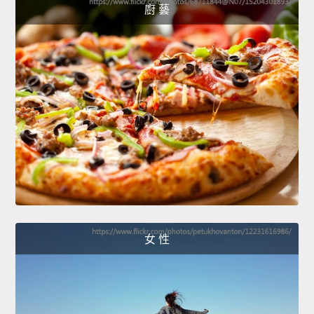
廚 藝
女 性