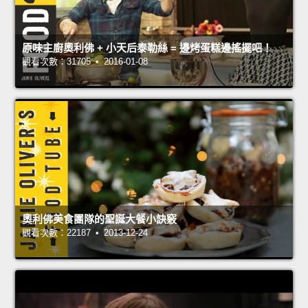
原味主廚奧利佛 + 小天后泰勒絲 = 邊烤蛋糕邊搖擺吧！
觀看次數：31705 • 2016-01-08
奧利佛美食團隊的聖誕大餐小訣竅
觀看次數：22187 • 2013-12-24