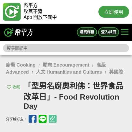
希平方
攻其不背
立即使用
App 開放下載中
購買課程
登入/註冊
廚藝 Cooking
勵志 Encouragement
高級
/
/
Advanced
人文 Humanities and Cultures
英國腔
/
/
「型男名廚奧利佛：世界食品
收藏
改革日」- Food Revolution
Day
分享給好友：