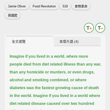
Jamie Oliver
Food Revolution
519
食物革命
英國腔
全文瀏覽
本章片語 (4)
Imagine if you lived in a world, where more
people died from diet related illness
than any war,
than any homicide or murders, or even drugs,
alcohol and smoking combined,
or where
diabetes was the fastest growing cause of death
in the world.
Imagine if you lived in a world where
diet related disease caused over two hundred