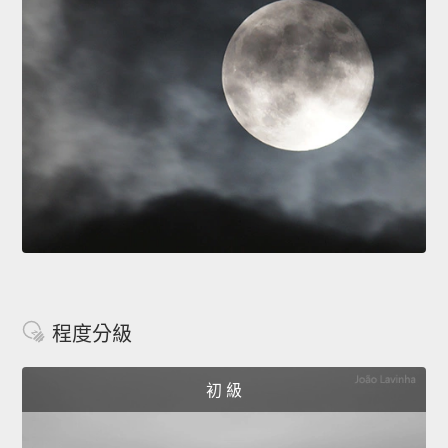
程度分級
初 級