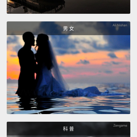
男 女
科 普