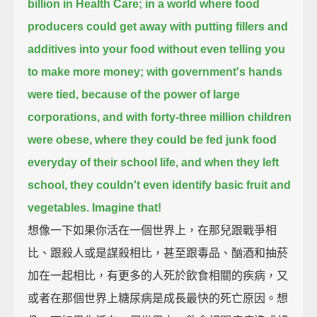
billion in Health Care;
in a world where food
producers could get away with putting fillers and
additives into your food
without even telling you
to make more money;
with government's hands
were tied, because of the power of large
corporations,
and with forty-three million children
were obese, where they could be fed junk food
everyday of their school life,
and when they left
school, they couldn't even identify basic fruit and
vegetables.
Imagine that!
想像一下如果你活在一個世界上，在那兒跟戰爭相
比、跟殺人或是謀殺相比，甚至跟毒品、酗酒和抽菸
加在一起相比，有更多的人死於飲食相關的疾病，又
或者在那個世界上糖尿病是成長最快的死亡原因。想