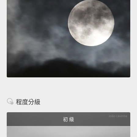
程度分級
初 級