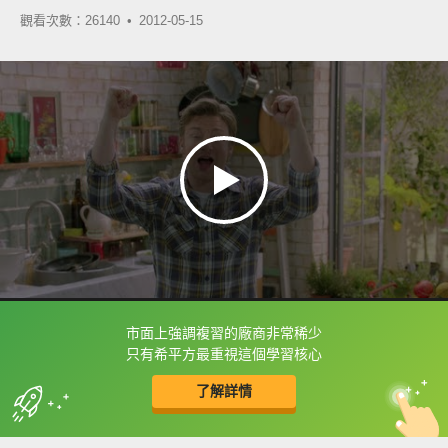
觀看次數：26140 •
2012-05-15
市面上強調複習的廠商非常稀少
框選或點兩下字幕可以直接查字典喔！
只有希平方最重視這個學習核心
了解詳情
英
中
收錄佳句
功能升級