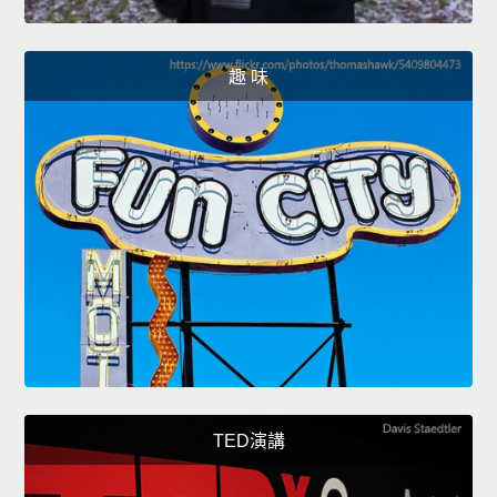
趣 味
TED演講