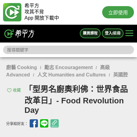
希平方
攻其不背
立即使用
App 開放下載中
購買課程
登入/註冊
廚藝 Cooking
勵志 Encouragement
高級
/
/
Advanced
人文 Humanities and Cultures
英國腔
/
/
「型男名廚奧利佛：世界食品
收藏
改革日」- Food Revolution
Day
分享給好友：