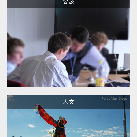
會 談
人 文