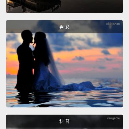
男 女
科 普